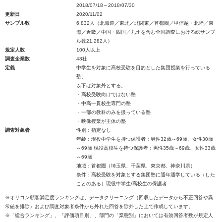
2018/07/18～2018/07/30
更新日
2020/11/02
サンプル数
6,832人（北海道／東北／北関東／首都圏／甲信越・北陸／東
海／近畿／中国・四国／九州を含む全国調査における総サンプ
ル数21,282人）
規定人数
100人以上
調査企業数
48社
定義
中学生を対象に高校受験を目的とした集団授業を行っている
塾。
以下は対象外とする。
・高校受験向けではない塾
・中高一貫校生専門の塾
・一部の教科のみを扱っている塾
・映像授業が主体の塾
調査対象者
性別：指定なし
年齢：現役中学生を持つ保護者：男性32歳～69歳、女性30歳
～69歳 現役高校生を持つ保護者：男性35歳～69歳、女性33歳
～69歳
地域：首都圏（埼玉県、千葉県、東京都、神奈川県）
条件：高校受験を対象とする集団塾に通年通学している（した
ことのある）現役中学生/高校生の保護者
※オリコン顧客満足度ランキングは、データクリーニング（回収したデータから不正回答や異
常値を排除）および調査対象者条件から外れた回答を除外した上で作成しています。
※「総合ランキング」、「評価項目別」、部門の「業態別」においては有効回答者数が規定人