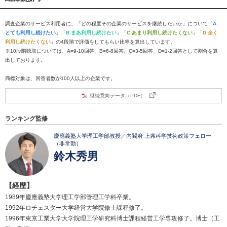
調査企業のサービス利用者に、「どの程度その企業のサービスを継続したいか」について「
A:
とても利用し続けたい
」「
B:まあ利用し続けたい
」「
C:あまり利用し続けたくない
」「
D:全く
利用し続けたくない
」の4段階で評価をしてもらい比率を算出しています。
※10段階聴取については、A=9-10回答、B=6-8回答、C=3-5回答、D=1-2回答として割合を算
出しております。
商標対象は、回答者数が100人以上の企業です。
継続意向データ（PDF）
ランキング監修
慶應義塾大学理工学部教授／内閣府 上席科学技術政策フェロー
（非常勤）
鈴木秀男
【経歴】
1989年慶應義塾大学理工学部管理工学科卒業。
1992年ロチェスター大学経営大学院修士課程修了。
1996年東京工業大学大学院理工学研究科博士課程経営工学専攻修了。博士（工