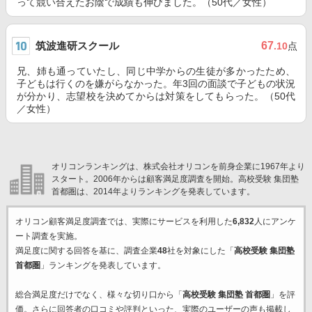
って競い合えたお陰で成績も伸びました。（50代／女性）
筑波進研スクール
67
.10
点
兄、姉も通っていたし、同じ中学からの生徒が多かったため、
子どもは行くのを嫌がらなかった。年3回の面談で子どもの状況
が分かり、志望校を決めてからは対策をしてもらった。（50代
／女性）
オリコンランキングは、株式会社オリコンを前身企業に1967年より
スタート。2006年からは顧客満足度調査を開始。高校受験 集団塾
首都圏は、2014年よりランキングを発表しています。
オリコン顧客満足度調査では、実際にサービスを利用した
6,832
人にアンケ
ート調査を実施。
満足度に関する回答を基に、調査企業
48
社を対象にした「
高校受験 集団塾
首都圏
」ランキングを発表しています。
総合満足度だけでなく、様々な切り口から「
高校受験 集団塾 首都圏
」を評
価。さらに回答者の口コミや評判といった、実際のユーザーの声も掲載し