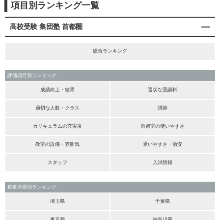
項目別ランキング一覧
高校受験 集団塾 首都圏
総合ランキング
評価項目別ランキング
成績向上・結果
適切な受講料
適切な人数・クラス
講師
カリキュラムの充実度
自習室の使いやすさ
教室の設備・雰囲気
通いやすさ・治安
スタッフ
入試情報
都道府県別ランキング
埼玉県
千葉県
東京都
神奈川県