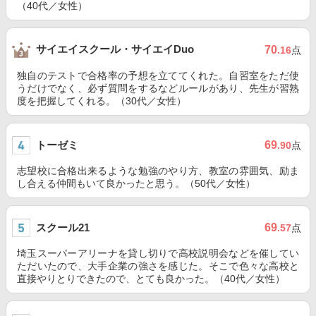
（40代／女性）
サイエイスクール・サイエイDuo
70
.16
点
独自のテストで合格率の予想を立ててくれた。自習室をただ使
うだけでなく、必ず質問をするなどルールがあり、先生が習熟
度を把握してくれる。（30代／女性）
トーゼミ
69
.90
点
志望校に合格出来るような勉強のやり方、教室の雰囲気、励ま
し合える仲間もいて良かったと思う。（50代／女性）
スクール21
69
.57
点
埼玉スーパーアリーナを貸し切りで高校説明会などを催してい
ただいたので、大手企業の強さを感じた。そこで色々な高校と
直接やりとりできたので、とても良かった。（40代／女性）