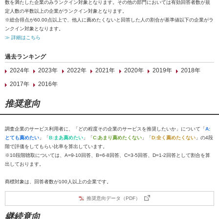
数を満たした企業のみランクイン対象となります。その他の部門においては有効回答者数が規
定人数の半数以上の企業がランクイン対象となります。
※総合得点が60.00点以上で、他人に薦めたくないと回答した人の割合が基準値以下の企業がラ
ンクイン対象となります。
≫ 詳細はこちら
過去ランキング
2024年
2023年
2022年
2021年
2020年
2019年
2018年
2017年
2016年
推奨意向
調査企業のサービス利用者に、「どの程度その企業のサービスを推奨したいか」について「
A:
とても薦めたい
」「
B:まあ薦めたい
」「
C:あまり薦めたくない
」「
D:全く薦めたくない
」の4段
階で評価をしてもらい比率を算出しています。
※10段階聴取については、A=9-10回答、B=6-8回答、C=3-5回答、D=1-2回答として割合を算
出しております。
商標対象は、回答者数が100人以上の企業です。
推奨意向データ（PDF）
継続意向