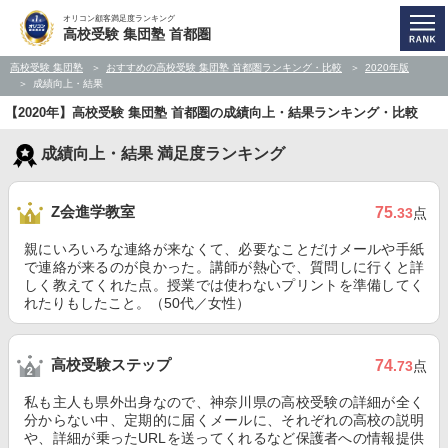
オリコン顧客満足度ランキング
高校受験 集団塾 首都圏
高校受験 集団塾
おすすめの高校受験 集団塾 首都圏ランキング・比較
2020年版
成績向上・結果
【2020年】高校受験 集団塾 首都圏の成績向上・結果ランキング・比較
成績向上・結果 満足度ランキング
Z会進学教室
75
.33
点
親にいろいろな連絡が来なくて、必要なことだけメールや手紙
で連絡が来るのが良かった。講師が熱心で、質問しに行くと詳
しく教えてくれた点。授業では使わないプリントを準備してく
れたりもしたこと。（50代／女性）
高校受験ステップ
74
.73
点
私も主人も県外出身なので、神奈川県の高校受験の詳細が全く
分からない中、定期的に届くメールに、それぞれの高校の説明
や、詳細が乗ったURLを送ってくれるなど保護者への情報提供