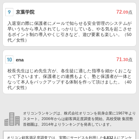
京葉学院
72
.09
点
入退室の際に保護者にメールで知らせる安全管理のシステムが
早いうちから導入されてしっかりしている。やる気を起こさせ
るポイント制の導入やくじ引きなど、遊び要素も楽しい。（50
代／女性）
71
ena
.30
点
校長先生はじめ先生方が、各生徒に適した指導を細かくおこな
って下さいます。保護者との連携もよく、塾と保護者が一体と
なって本人をバックアップする体制を作って頂けました。（40
代／女性）
オリコンランキングは、株式会社オリコンを前身企業に1967年より
スタート。2006年からは顧客満足度調査を開始。高校受験 集団塾
首都圏は、2014年よりランキングを発表しています。
オリコン顧客満足度調査では、実際にサービスを利用した
6,832
人にアンケ