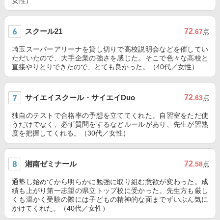
女性）
スクール21
72
.67
点
埼玉スーパーアリーナを貸し切りで高校説明会などを催してい
ただいたので、大手企業の強さを感じた。そこで色々な高校と
直接やりとりできたので、とても良かった。（40代／女性）
サイエイスクール・サイエイDuo
72
.63
点
独自のテストで合格率の予想を立ててくれた。自習室をただ使
うだけでなく、必ず質問をするなどルールがあり、先生が習熟
度を把握してくれる。（30代／女性）
湘南ゼミナール
72
.58
点
通塾し始めてから明らかに勉強に取り組む意欲が変わった。成
績も上がり第一志望の県立トップ校に受かった。先生方も厳し
くも温かく受験の際には子どもの精神的な面までずいぶん気に
かけてくれた。（40代／女性）