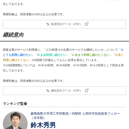
出しております。
商標対象は、回答者数が100人以上の企業です。
推奨意向データ（PDF）
継続意向
調査企業のサービス利用者に、「どの程度その企業のサービスを継続したいか」について「
A:
とても利用し続けたい
」「
B:まあ利用し続けたい
」「
C:あまり利用し続けたくない
」「
D:全く
利用し続けたくない
」の4段階で評価をしてもらい比率を算出しています。
※10段階聴取については、A=9-10回答、B=6-8回答、C=3-5回答、D=1-2回答として割合を算
出しております。
商標対象は、回答者数が100人以上の企業です。
継続意向データ（PDF）
ランキング監修
慶應義塾大学理工学部教授／内閣府 上席科学技術政策フェロー
（非常勤）
鈴木秀男