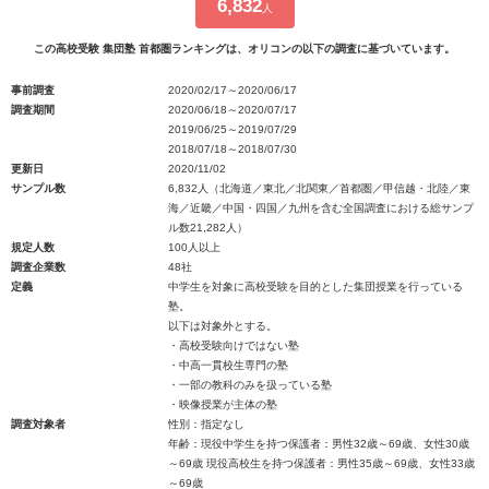
6,832
人
この高校受験 集団塾 首都圏ランキングは、オリコンの以下の調査に基づいています。
事前調査
2020/02/17～2020/06/17
調査期間
2020/06/18～2020/07/17
2019/06/25～2019/07/29
2018/07/18～2018/07/30
更新日
2020/11/02
サンプル数
6,832人（北海道／東北／北関東／首都圏／甲信越・北陸／東
海／近畿／中国・四国／九州を含む全国調査における総サンプ
ル数21,282人）
規定人数
100人以上
調査企業数
48社
定義
中学生を対象に高校受験を目的とした集団授業を行っている
塾。
以下は対象外とする。
・高校受験向けではない塾
・中高一貫校生専門の塾
・一部の教科のみを扱っている塾
・映像授業が主体の塾
調査対象者
性別：指定なし
年齢：現役中学生を持つ保護者：男性32歳～69歳、女性30歳
～69歳 現役高校生を持つ保護者：男性35歳～69歳、女性33歳
～69歳