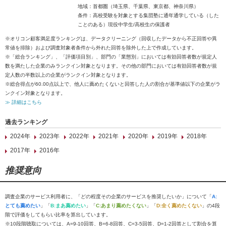
地域：首都圏（埼玉県、千葉県、東京都、神奈川県）
条件：高校受験を対象とする集団塾に通年通学している（した
ことのある）現役中学生/高校生の保護者
※オリコン顧客満足度ランキングは、データクリーニング（回収したデータから不正回答や異
常値を排除）および調査対象者条件から外れた回答を除外した上で作成しています。
※「総合ランキング」、「評価項目別」、部門の「業態別」においては有効回答者数が規定人
数を満たした企業のみランクイン対象となります。その他の部門においては有効回答者数が規
定人数の半数以上の企業がランクイン対象となります。
※総合得点が60.00点以上で、他人に薦めたくないと回答した人の割合が基準値以下の企業がラ
ンクイン対象となります。
≫ 詳細はこちら
過去ランキング
2024年
2023年
2022年
2021年
2020年
2019年
2018年
2017年
2016年
推奨意向
調査企業のサービス利用者に、「どの程度その企業のサービスを推奨したいか」について「
A:
とても薦めたい
」「
B:まあ薦めたい
」「
C:あまり薦めたくない
」「
D:全く薦めたくない
」の4段
階で評価をしてもらい比率を算出しています。
※10段階聴取については、A=9-10回答、B=6-8回答、C=3-5回答、D=1-2回答として割合を算