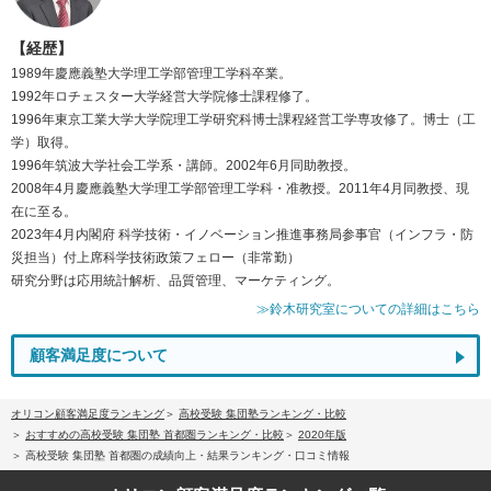
【経歴】
1989年慶應義塾大学理工学部管理工学科卒業。
1992年ロチェスター大学経営大学院修士課程修了。
1996年東京工業大学大学院理工学研究科博士課程経営工学専攻修了。博士（工
学）取得。
1996年筑波大学社会工学系・講師。2002年6月同助教授。
2008年4月慶應義塾大学理工学部管理工学科・准教授。2011年4月同教授、現
在に至る。
2023年4月内閣府 科学技術・イノベーション推進事務局参事官（インフラ・防
災担当）付上席科学技術政策フェロー（非常勤）
研究分野は応用統計解析、品質管理、マーケティング。
≫鈴木研究室についての詳細はこちら
顧客満足度について
オリコン顧客満足度ランキング
高校受験 集団塾ランキング・比較
おすすめの高校受験 集団塾 首都圏ランキング・比較
2020年版
高校受験 集団塾 首都圏の成績向上・結果ランキング・口コミ情報