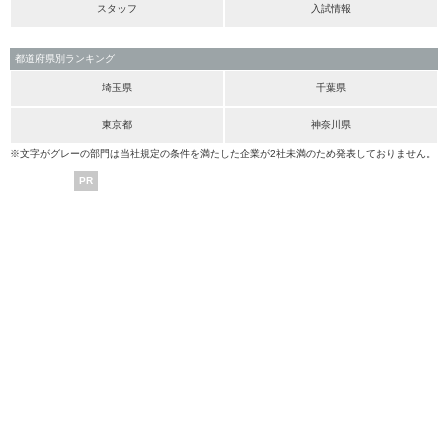
スタッフ
入試情報
都道府県別ランキング
埼玉県
千葉県
東京都
神奈川県
※文字がグレーの部門は当社規定の条件を満たした企業が2社未満のため発表しておりません。
PR