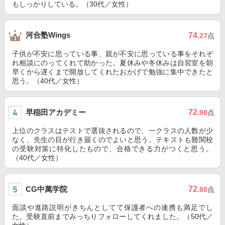
もしっかりしている。（30代／女性）
河合塾Wings
74
.27
点
子供が不安に思っている事、親が不安に思っている事をそれぞ
れ相談にのってくれて助かった。夏休みや冬休みは自習室を朝
早くから遅くまで開放してくれたおかげで勉強に集中できたと
思う。（40代／女性）
早稲田アカデミー
72
.98
点
上位のクラスはテストで選抜されるので、一クラスの人数が少
なく、先生の目が行き届くのでよいと思う。テキストも難関校
の受験対策に特化したもので、合格できる力がつくと思う。
（40代／女性）
CG中萬学院
72
.80
点
面談や進路説明がきちんとしてて保護者への連携も満足でし
た。受験直前までみっちりフォローしてくれました。（50代／