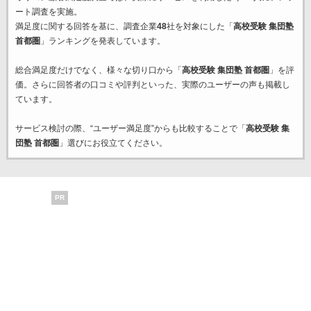
ート調査を実施。
満足度に関する回答を基に、調査企業
48
社を対象にした「
高校受験 集団塾
首都圏
」ランキングを発表しています。
総合満足度だけでなく、様々な切り口から「
高校受験 集団塾 首都圏
」を評
価。さらに回答者の口コミや評判といった、実際のユーザーの声も掲載し
ています。
サービス検討の際、“ユーザー満足度”からも比較することで「
高校受験 集
団塾 首都圏
」選びにお役立てください。
PR