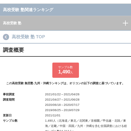
高校受験 塾関連ランキング
高校受験 塾
高校受験 塾 TOP
調査概要
サンプル数
1,490
人
この高校受験 集団塾 九州・沖縄ランキングは、オリコンの以下の調査に基づいています。
事前調査
2021/01/22～2021/04/26
調査期間
2021/04/27～2021/06/28
2020/06/18～2020/07/17
2019/06/25～2019/07/29
更新日
2021/11/01
サンプル数
1,490人（北海道／東北／北関東／首都圏／甲信越・北陸／東
海／近畿／中国・四国／九州・沖縄を含む全国調査における総