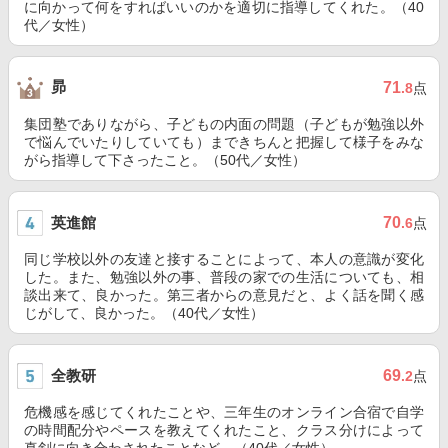
に向かって何をすればいいのかを適切に指導してくれた。（40
代／女性）
昴
71
.8
点
集団塾でありながら、子どもの内面の問題（子どもが勉強以外
で悩んでいたりしていても）まできちんと把握して様子をみな
がら指導して下さったこと。（50代／女性）
英進館
70
.6
点
同じ学校以外の友達と接することによって、本人の意識が変化
した。また、勉強以外の事、普段の家での生活についても、相
談出来て、良かった。第三者からの意見だと、よく話を聞く感
じがして、良かった。（40代／女性）
全教研
69
.2
点
危機感を感じてくれたことや、三年生のオンライン合宿で自学
の時間配分やペースを教えてくれたこと、クラス分けによって