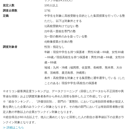
サンプル数24,212人）
規定人数
100人以上
調査企業数
17社
定義
中学生を対象に高校受験を目的とした集団授業を行っている塾
ただし、以下は対象外とする
1)高校受験向けではない塾
2)中高一貫校生専門の塾
3)一部の教科のみを扱っている塾
4)映像授業が主体の塾
調査対象者
性別：指定なし
年齢：現役中学生を持つ保護者：男性32歳～69歳、女性30歳
～69歳／現役高校生を持つ保護者：男性35歳～69歳、女性33
歳～69歳
地域：九州・沖縄（福岡県、佐賀県、長崎県、熊本県、大分
県、宮崎県、鹿児島県、沖縄県）
条件：高校受験を対象とする集団塾に通年通学している（した
ことのある）現役中学生/高校生の保護者
※オリコン顧客満足度ランキングは、データクリーニング（回収したデータから不正回答や異
常値を排除）および調査対象者条件から外れた回答を除外した上で作成しています。
※「総合ランキング」、「評価項目別」、部門の「業態別」においては有効回答者数が規定人
数を満たした企業のみランクイン対象となります。その他の部門においては有効回答者数が規
定人数の半数以上の企業がランクイン対象となります。
※総合得点が60.0点以上で、他人に薦めたくないと回答した人の割合が基準値以下の企業がラ
ンクイン対象となります。
≫ 詳細はこちら