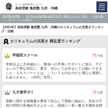
オリコン顧客満足度ランキング
高校受験 集団塾 九州・沖縄
高校受験 集団塾
おすすめの高校受験 集団塾 九州・沖縄ランキング・比較
2021年版
カリキュラムの充実さ
【2021年】高校受験 集団塾 九州・沖縄のカリキュラムの充実さランキン
グ・比較
カリキュラムの充実さ 満足度ランキング
早稲田スクール
75
.4
点
学校以上にきめ細かい、勉強への手厚いサポートに加え、子ど
もへの丁寧な対応に、驚き、安心してお任せしてお願いできま
した。エキスパートとは。こういうものなのだと感心と感謝し
かありません。（40代／女性）
九大進学ゼミ
72
.9
点
受験に関する情報量が豊富で安心して受験に臨めた。先生の子
供の特性の見極め方がよかった。成績に一喜一憂せず最終目標