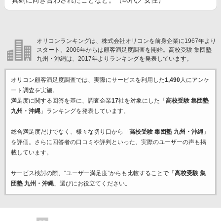
真剣に向き合わされたことなど。（40代／女性）
オリコンランキングは、株式会社オリコンを前身企業に1967年より
スタート。2006年からは顧客満足度調査を開始。高校受験 集団塾
九州・沖縄は、2017年よりランキングを発表しています。
オリコン顧客満足度調査では、実際にサービスを利用した
1,490
人にアンケ
ート調査を実施。
満足度に関する回答を基に、調査企業
17
社を対象にした「
高校受験 集団塾
九州・沖縄
」ランキングを発表しています。
総合満足度だけでなく、様々な切り口から「
高校受験 集団塾 九州・沖縄
」
を評価。さらに回答者の口コミや評判といった、実際のユーザーの声も掲
載しています。
サービス検討の際、“ユーザー満足度”からも比較することで「
高校受験 集
団塾 九州・沖縄
」選びにお役立てください。