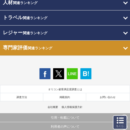
人材
関連ランキング
トラベル
関連ランキング
レジャー
関連ランキング
専門家評価
関連ランキング
オリコン顧客満足度調査とは
調査方法
掲載規約
お問い合わせ
会社概要
個人情報保護方針
引用・転載について
もくじ
利用者の声について
当サイトで公開されている情報（文字、写真、イラスト、画像データ等）及びこれらの配置・