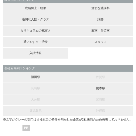
成績向上・結果
適切な受講料
適切な人数・クラス
講師
カリキュラムの充実さ
教室・自習室
通いやすさ・治安
スタッフ
入試情報
都道府県別ランキング
福岡県
佐賀県
長崎県
熊本県
大分県
宮崎県
鹿児島県
沖縄県
※文字がグレーの部門は当社規定の条件を満たした企業が2社未満のため発表しておりません。
PR