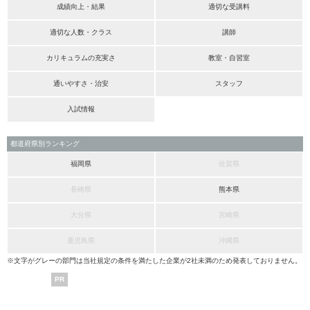
成績向上・結果
適切な受講料
適切な人数・クラス
講師
カリキュラムの充実さ
教室・自習室
通いやすさ・治安
スタッフ
入試情報
都道府県別ランキング
福岡県
佐賀県
長崎県
熊本県
大分県
宮崎県
鹿児島県
沖縄県
※文字がグレーの部門は当社規定の条件を満たした企業が2社未満のため発表しておりません。
PR