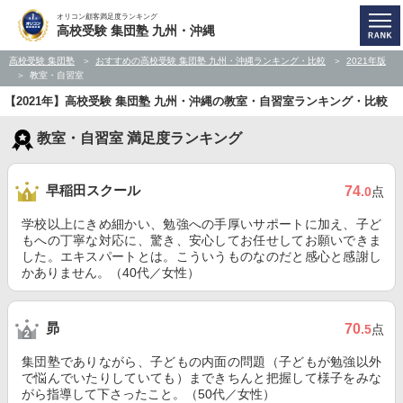
オリコン顧客満足度ランキング
高校受験 集団塾 九州・沖縄
高校受験 集団塾
おすすめの高校受験 集団塾 九州・沖縄ランキング・比較
2021年版
教室・自習室
【2021年】高校受験 集団塾 九州・沖縄の教室・自習室ランキング・比較
教室・自習室 満足度ランキング
早稲田スクール
74
.0
点
学校以上にきめ細かい、勉強への手厚いサポートに加え、子ど
もへの丁寧な対応に、驚き、安心してお任せしてお願いできま
した。エキスパートとは。こういうものなのだと感心と感謝し
かありません。（40代／女性）
昴
70
.5
点
集団塾でありながら、子どもの内面の問題（子どもが勉強以外
で悩んでいたりしていても）まできちんと把握して様子をみな
がら指導して下さったこと。（50代／女性）