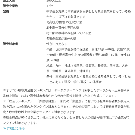
規定人数
100人以上
調査企業数
17社
定義
中学生を対象に高校受験を目的とした集団授業を行っている塾
ただし、以下は対象外とする
1)高校受験向けではない塾
2)中高一貫校生専門の塾
3)一部の教科のみを扱っている塾
4)映像授業が主体の塾
調査対象者
性別：指定なし
年齢：現役中学生を持つ保護者：男性32歳～69歳、女性30歳
～69歳／現役高校生を持つ保護者：男性35歳～69歳、女性33
歳～69歳
地域：九州・沖縄（福岡県、佐賀県、長崎県、熊本県、大分
県、宮崎県、鹿児島県、沖縄県）
条件：高校受験を対象とする集団塾に通年通学している（した
ことのある）現役中学生/高校生の保護者
※オリコン顧客満足度ランキングは、データクリーニング（回収したデータから不正回答や異
常値を排除）および調査対象者条件から外れた回答を除外した上で作成しています。
※「総合ランキング」、「評価項目別」、部門の「業態別」においては有効回答者数が規定人
数を満たした企業のみランクイン対象となります。その他の部門においては有効回答者数が規
定人数の半数以上の企業がランクイン対象となります。
※総合得点が60.0点以上で、他人に薦めたくないと回答した人の割合が基準値以下の企業がラ
ンクイン対象となります。
≫ 詳細はこちら