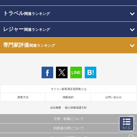
トラベル
関連ランキング
レジャー
関連ランキング
専門家評価
関連ランキング
オリコン顧客満足度調査とは
調査方法
掲載規約
お問い合わせ
会社概要
個人情報保護方針
引用・転載について
もくじ
利用者の声について
当サイトで公開されている情報（文字、写真、イラスト、画像データ等）及びこれらの配置・
編集および構造などについての著作権は株式会社oricon MEに帰属しております。