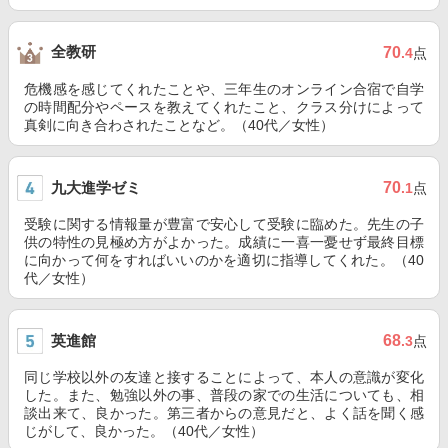
全教研
70
.4
点
危機感を感じてくれたことや、三年生のオンライン合宿で自学
の時間配分やペースを教えてくれたこと、クラス分けによって
真剣に向き合わされたことなど。（40代／女性）
九大進学ゼミ
70
.1
点
受験に関する情報量が豊富で安心して受験に臨めた。先生の子
供の特性の見極め方がよかった。成績に一喜一憂せず最終目標
に向かって何をすればいいのかを適切に指導してくれた。（40
代／女性）
英進館
68
.3
点
同じ学校以外の友達と接することによって、本人の意識が変化
した。また、勉強以外の事、普段の家での生活についても、相
談出来て、良かった。第三者からの意見だと、よく話を聞く感
じがして、良かった。（40代／女性）