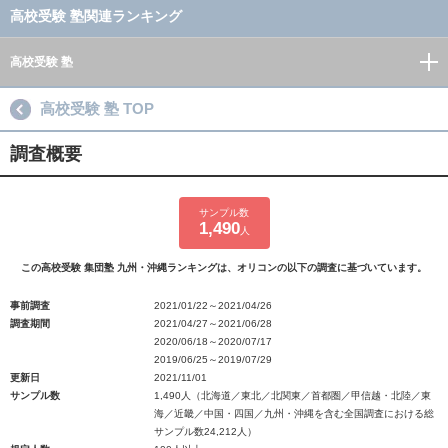
高校受験 塾関連ランキング
高校受験 塾
高校受験 塾 TOP
調査概要
サンプル数
1,490
人
この高校受験 集団塾 九州・沖縄ランキングは、オリコンの以下の調査に基づいています。
事前調査
2021/01/22～2021/04/26
調査期間
2021/04/27～2021/06/28
2020/06/18～2020/07/17
2019/06/25～2019/07/29
更新日
2021/11/01
サンプル数
1,490人（北海道／東北／北関東／首都圏／甲信越・北陸／東
海／近畿／中国・四国／九州・沖縄を含む全国調査における総
サンプル数24,212人）