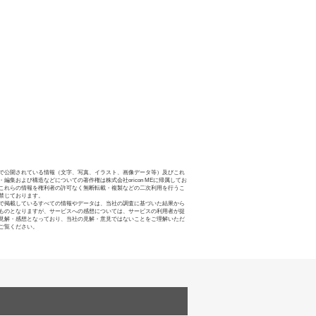
で公開されている情報（文字、写真、イラスト、画像データ等）及びこれ
・編集および構造などについての著作権は株式会社oricon MEに帰属してお
これらの情報を権利者の許可なく無断転載・複製などの二次利用を行うこ
禁じております。
で掲載しているすべての情報やデータは、当社の調査に基づいた結果から
ものとなりますが、サービスへの感想については、サービスの利用者が提
見解・感想となっており、当社の見解・意見ではないことをご理解いただ
ご覧ください。