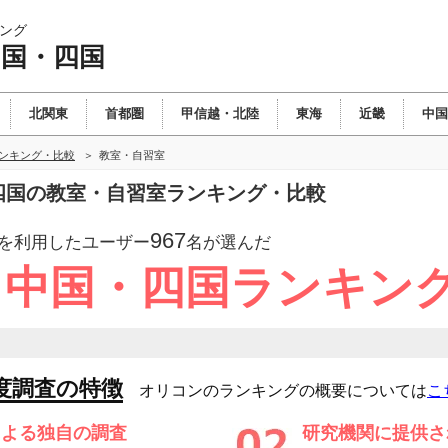
ング
中国・四国
北関東
首都圏
甲信越・北陸
東海
近畿
中国
ランキング・比較
教室・自習室
・四国の教室・自習室ランキング・比較
967
を利用したユーザー
名が選んだ
塾 中国・四国ランキン
度調査の特徴
オリコンのランキングの概要については
こ
による独自の調査
研究機関に提供さ