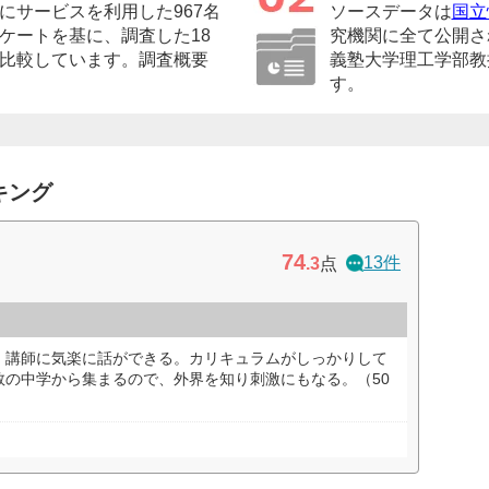
にサービスを利用した967名
ソースデータは
国立
ケートを基に、調査した18
究機関に全て公開さ
比較しています。調査概要
義塾大学理工学部教
す。
キング
74
13件
.3
点
。講師に気楽に話ができる。カリキュラムがしっかりして
数の中学から集まるので、外界を知り刺激にもなる。（50