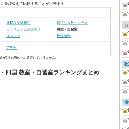
別に並び替えて比較することが出来ます。
適切な受講費用
適切な人数・クラス
カ
カリキュラムの充実さ
教室・自習室
スタッフ
提供情報
広島県
業が2社未満のため発表しておりません。
教
国・四国 教室・自習室ランキングまとめ
通