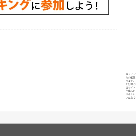
当サイト
らの配置
ります。
とは固く
当サイト
作成した
出された
いた上で