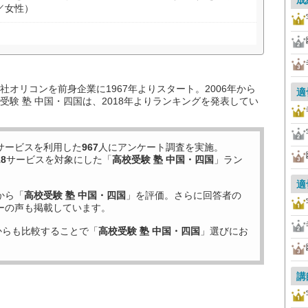
成
／女性）
オリコンを前身企業に1967年よりスタート。2006年から
適
験 塾 中国・四国は、2018年よりランキングを発表してい
サービスを利用した
967
人にアンケート調査を実施。
18
サービスを対象にした「
高校受験 塾 中国・四国
」ラン
適
から「
高校受験 塾 中国・四国
」を評価。さらに回答者の
ーの声も掲載しています。
からも比較することで「
高校受験 塾 中国・四国
」選びにお
講