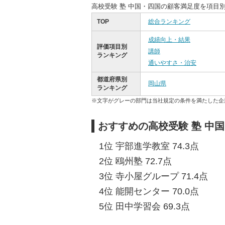
高校受験 塾 中国・四国の顧客満足度を項目
TOP
総合ランキング
成績向上・結果
評価項目別
講師
ランキング
通いやすさ・治安
都道府県別
岡山県
ランキング
※文字がグレーの部門は当社規定の条件を満たした企
おすすめの高校受験 塾 中
1位 宇部進学教室 74.3点
2位 鴎州塾 72.7点
3位 寺小屋グループ 71.4点
4位 能開センター 70.0点
5位 田中学習会 69.3点