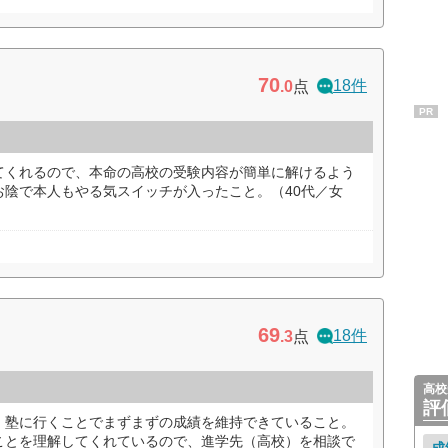
70
18件
.0
点
PR
てくれるので、本命の高校の受験内容が簡単に解けるよう
お陰で本人もやる気スイッチが入ったこと。（40代／女
69
18件
.3
点
高校
評
、塾に行くことでまずまずの成績を維持できていること。
ことを理解してくれているので、進学先（高校）を相談で