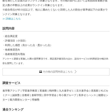
数を満たした企業のみランクイン対象となります。その他の部門においては有効回答者数が規
定人数の半数以上の企業がランクイン対象となります。
※総合得点が60.0点以上で、他人に薦めたくないと回答した人の割合が基準値以下の企業がラ
ンクイン対象となります。
≫ 詳細はこちら
設問内容
・総合満足度
・評価項目（小項目）
・利用した感想（良かった点・悪かった点）
・他者推奨意向
・他者推奨意向理由
アンケート調査を実施した際の質問事項です。満足度評価項目のほか、該当サービスの利用状況や検討内
容を質問しています。
その他の設問内容はこちら
調査サービス
進学塾アクシア | 宇部進学教室 | 英進館 | 鴎州塾 | 九大進学ゼミ | 京大進学会 | 啓真館 | KLCセ
ミナー | 誠泉塾 | 全教研 | 創研学院 | 田中学習会 | 寺小屋グループ | 長井ゼミハンス | 能開セン
ター | 能力開発センター | 明修塾
過去ランキング