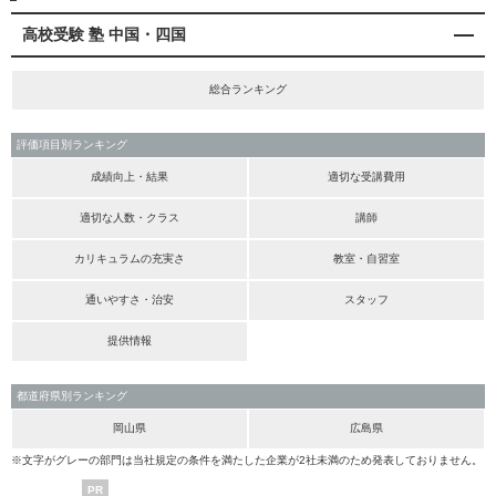
高校受験 塾 中国・四国
総合ランキング
評価項目別ランキング
成績向上・結果
適切な受講費用
適切な人数・クラス
講師
カリキュラムの充実さ
教室・自習室
通いやすさ・治安
スタッフ
提供情報
都道府県別ランキング
岡山県
広島県
※文字がグレーの部門は当社規定の条件を満たした企業が2社未満のため発表しておりません。
PR