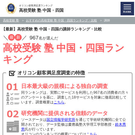
オリコン顧客満足度ランキング
高校受験 塾 中国・四国
高校受験 塾
おすすめの高校受験 塾 中国・四国ランキング・比較
講師
【最新】高校受験 塾 中国・四国の講師ランキング・比較
／
／
967
最
新
名が選んだ
高校受験 塾 中国・四国ラン
キング
オリコン顧客満足度調査の特徴
日本最大級の規模による独自の調査
同ランキングは、実際にサービスを利用した967名の消費者の方々
のアンケートを基に、調査した18サービスを対象に徹底比較して
います。調査概要は
こちら
。
研究機関に提供される信頼のデータ
ソースデータは
国立情報学研究所
を通じて学術研究機関に全て公
開されており、データ監修は慶應義塾大学理工学部教授・
鈴木秀
男
氏が行っています。
オリコンのランキングの概要については
こちら
。