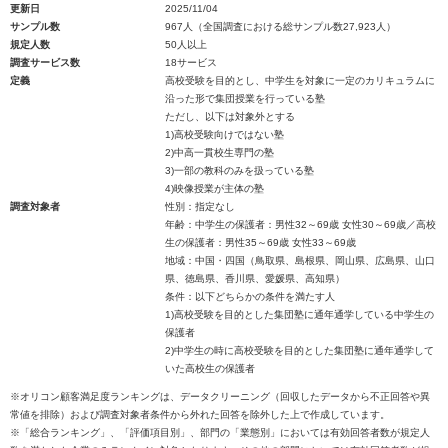
更新日
2025/11/04
サンプル数
967人（全国調査における総サンプル数27,923人）
規定人数
50人以上
調査サービス数
18サービス
定義
高校受験を目的とし、中学生を対象に一定のカリキュラムに
沿った形で集団授業を行っている塾
ただし、以下は対象外とする
1)高校受験向けではない塾
2)中高一貫校生専門の塾
3)一部の教科のみを扱っている塾
4)映像授業が主体の塾
調査対象者
性別：指定なし
年齢：中学生の保護者：男性32～69歳 女性30～69歳／高校
生の保護者：男性35～69歳 女性33～69歳
地域：中国・四国（鳥取県、島根県、岡山県、広島県、山口
県、徳島県、香川県、愛媛県、高知県）
条件：以下どちらかの条件を満たす人
1)高校受験を目的とした集団塾に通年通学している中学生の
保護者
2)中学生の時に高校受験を目的とした集団塾に通年通学して
いた高校生の保護者
※オリコン顧客満足度ランキングは、データクリーニング（回収したデータから不正回答や異
常値を排除）および調査対象者条件から外れた回答を除外した上で作成しています。
※「総合ランキング」、「評価項目別」、部門の「業態別」においては有効回答者数が規定人