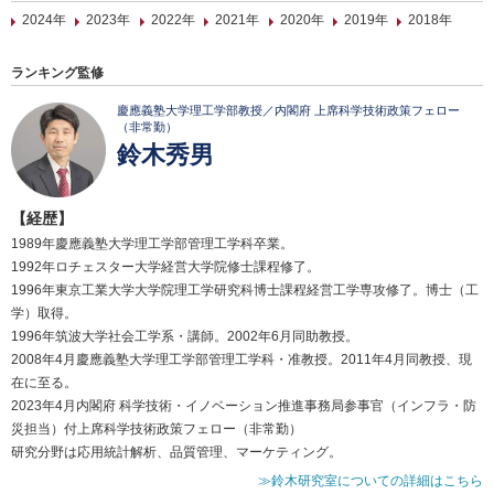
2024年
2023年
2022年
2021年
2020年
2019年
2018年
ランキング監修
慶應義塾大学理工学部教授／内閣府 上席科学技術政策フェロー
（非常勤）
鈴木秀男
【経歴】
1989年慶應義塾大学理工学部管理工学科卒業。
1992年ロチェスター大学経営大学院修士課程修了。
1996年東京工業大学大学院理工学研究科博士課程経営工学専攻修了。博士（工
学）取得。
1996年筑波大学社会工学系・講師。2002年6月同助教授。
2008年4月慶應義塾大学理工学部管理工学科・准教授。2011年4月同教授、現
在に至る。
2023年4月内閣府 科学技術・イノベーション推進事務局参事官（インフラ・防
災担当）付上席科学技術政策フェロー（非常勤）
研究分野は応用統計解析、品質管理、マーケティング。
≫鈴木研究室についての詳細はこちら