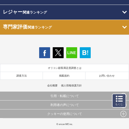
レジャー
関連ランキング
専門家評価
関連ランキング
オリコン顧客満足度調査とは
調査方法
掲載規約
お問い合わせ
会社概要
個人情報保護方針
引用・転載について
もくじ
利用者の声について
当サイトで公開されている情報（文字、写真、イラスト、画像データ等）及びこれらの配置・
編集および構造などについての著作権は株式会社oricon MEに帰属しております。
クッキーの使用について
当サイトに掲載している内容はすべてサービスの利用者が提出された見解・感想です。
これらの情報を権利者の許可なく無断転載・複製などの二次利用を行うことは固く禁じており
弊社が内容について正確性を含め一切保証するものではありません。
ます。
このサイトでは Cookie を使用して、ユーザーに合わせたコンテンツや広告の表示、ソーシャル
© oricon ME inc.
弊社の見解・ 意見ではないことをご理解いただいた上でご覧ください。
メディア機能の提供、広告の表示回数やクリック数の測定を行っています。