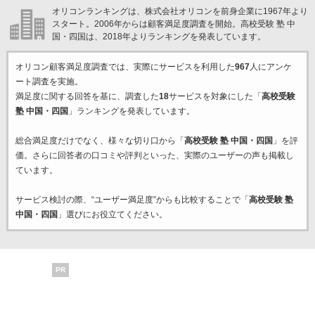
オリコンランキングは、株式会社オリコンを前身企業に1967年より
スタート。2006年からは顧客満足度調査を開始。高校受験 塾 中
国・四国は、2018年よりランキングを発表しています。
オリコン顧客満足度調査では、実際にサービスを利用した
967
人にアンケ
ート調査を実施。
満足度に関する回答を基に、調査した
18
サービスを対象にした「
高校受験
塾 中国・四国
」ランキングを発表しています。
総合満足度だけでなく、様々な切り口から「
高校受験 塾 中国・四国
」を評
価。さらに回答者の口コミや評判といった、実際のユーザーの声も掲載し
ています。
サービス検討の際、“ユーザー満足度”からも比較することで「
高校受験 塾
中国・四国
」選びにお役立てください。
PR