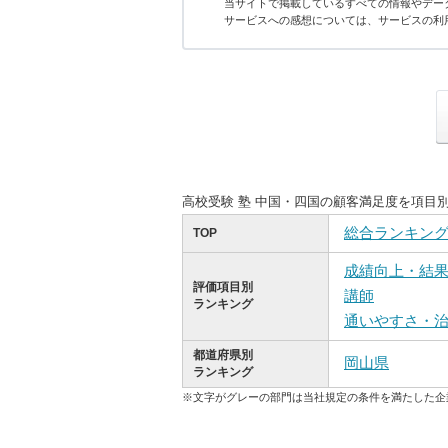
当サイトで掲載しているすべての情報やデー
サービスへの感想については、サービスの利
高校受験 塾 中国・四国の顧客満足度を項目
総合ランキン
TOP
成績向上・結
評価項目別
講師
ランキング
通いやすさ・
都道府県別
岡山県
ランキング
※文字がグレーの部門は当社規定の条件を満たした企