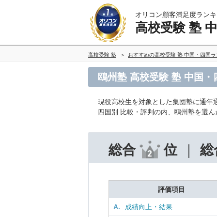
オリコン顧客満足度ランキ
高校受験 塾 
高校受験 塾
おすすめの高校受験 塾 中国・四国
鴎州塾 高校受験 塾 中国
現役高校生を対象とした集団塾に通年
四国別 比較・評判の内、鴎州塾を選
総合
位
総
評価項目
A.
成績向上・結果