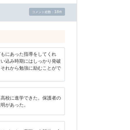
18
コメント総数：
件
どもにあった指導をしてくれ
追い込み時期にはしっかり発破
、それから勉強に励むことがで
る高校に進学できた。保護者の
説明があった。