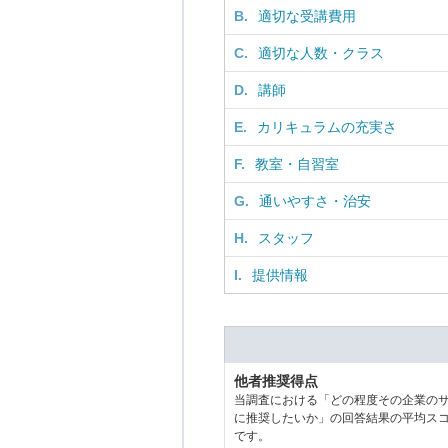
B.
適切な受講費用
C.
適切な人数・クラス
D.
講師
E.
カリキュラムの充実さ
F.
教室・自習室
G.
通いやすさ・治安
H.
スタッフ
I.
提供情報
他者推奨得点
当調査における「どの程度その企業の
に推奨したいか」の回答結果の平均ス
です。