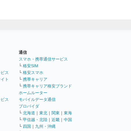
通信
ト
スマホ・携帯通信サービス
└
格安SIM
ービス
└
格安スマホ
サイト
└
携帯キャリア
└
携帯キャリア格安ブランド
ホームルーター
ービス
モバイルデータ通信
ト
プロバイダ
└
北海道
｜
東北
｜
関東
｜
東海
└
甲信越・北陸
｜
近畿
｜
中国
└
四国
｜
九州・沖縄