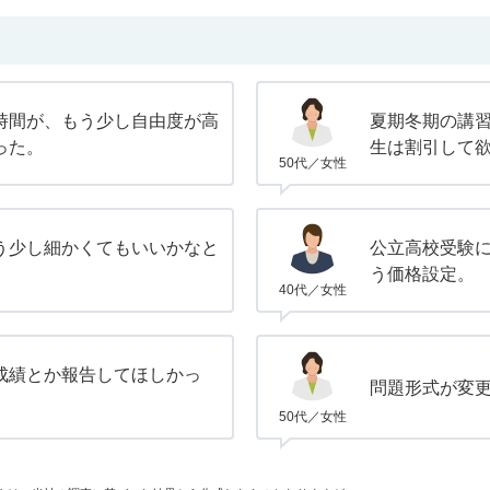
時間が、もう少し自由度が高
夏期冬期の講
った。
生は割引して
50代／女性
う少し細かくてもいいかなと
公立高校受験
う価格設定。
40代／女性
成績とか報告してほしかっ
問題形式が変
50代／女性