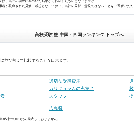
タは、当社の調査に基づいた結果から作成したものとなりますが、
用者が提出された見解・感想となっており、当社の見解・意見ではないことをご理解いただ
高校受験 塾 中国・四国ランキング トップへ
別に並び替えて比較することが出来ます。
グ
果
適切な受講費用
適
カリキュラムの充実さ
教
治安
スタッフ
提
広島県
業が2社未満のため発表しておりません。