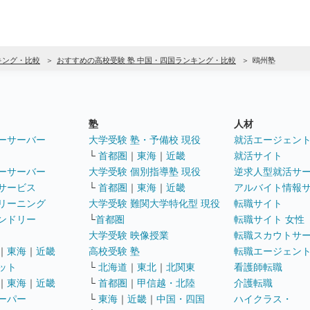
キング・比較
おすすめの高校受験 塾 中国・四国ランキング・比較
鴎州塾
塾
人材
ーサーバー
大学受験 塾・予備校 現役
就活エージェン
└
首都圏
｜
東海
｜
近畿
就活サイト
ーサーバー
大学受験 個別指導塾 現役
逆求人型就活サ
サービス
└
首都圏
｜
東海
｜
近畿
アルバイト情報
リーニング
大学受験 難関大学特化型 現役
転職サイト
ンドリー
└
首都圏
転職サイト 女性
大学受験 映像授業
転職スカウトサ
｜
東海
｜
近畿
高校受験 塾
転職エージェン
ット
└
北海道
｜
東北
｜
北関東
看護師転職
｜
東海
｜
近畿
└
首都圏
｜
甲信越・北陸
介護転職
ーパー
└
東海
｜
近畿
｜
中国・四国
ハイクラス・