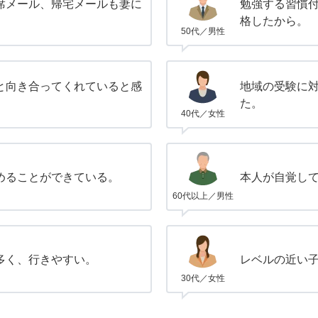
席メール、帰宅メールも妻に
勉強する習慣
。
格したから。
50代／男性
と向き合ってくれていると感
地域の受験に
た。
40代／女性
めることができている。
本人が自覚し
60代以上／男性
多く、行きやすい。
レベルの近い
30代／女性