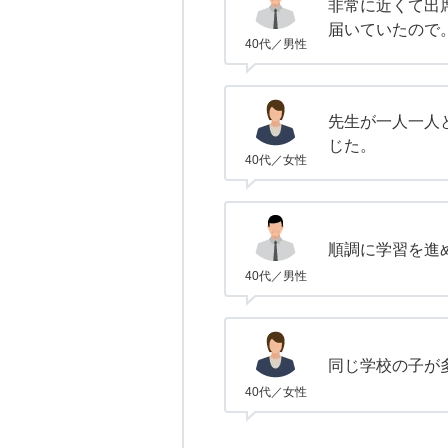
非常に近くて出
届いていたので
40代／男性
先生が一人一人
じた。
40代／女性
順調に学習を進
40代／男性
同じ学校の子が
40代／女性