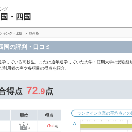
ング
中国・四国
ランキング・比較
鴎州塾
・四国の評判・口コミ
通学している高校生、または通年通学していた大学・短期大学の受験経
んだ利用者の声や各項目の得点を紹介。
72
合得点
.9
点
ランクイン企業の平均点との
順位
得点
A
75
.8
点