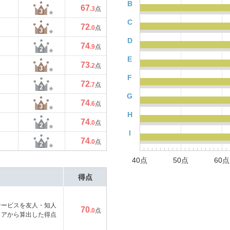
B
67
.3
点
C
72
.0
点
D
74
.9
点
E
73
.2
点
F
72
.7
点
G
74
.6
点
H
74
.0
点
I
74
.0
点
40点
50点
60点
得点
サービスを友人・知人
70
.0
点
コアから算出した得点