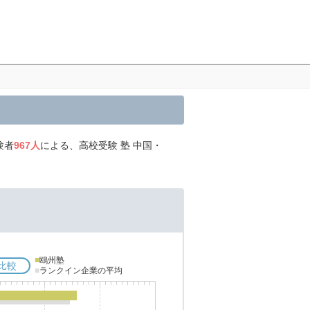
験者
967人
による、高校受験 塾 中国・
■
鴎州塾
比較
■
ランクイン企業の平均