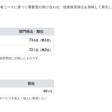
者ニーズに基づく重要度の掛け合わせ、他者推奨得点を加味して算出し
部門得点・順位
73
1
.8点（第
位）
72
2
.7点（第
位）
道府県別に分類したものです。
割合
80
.1％
サービスを友人・知人に推奨したい