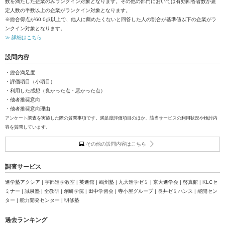
数を満たした企業のみランクイン対象となります。その他の部門においては有効回答者数が規
定人数の半数以上の企業がランクイン対象となります。
※総合得点が60.0点以上で、他人に薦めたくないと回答した人の割合が基準値以下の企業がラ
ンクイン対象となります。
≫ 詳細はこちら
設問内容
・総合満足度
・評価項目（小項目）
・利用した感想（良かった点・悪かった点）
・他者推奨意向
・他者推奨意向理由
アンケート調査を実施した際の質問事項です。満足度評価項目のほか、該当サービスの利用状況や検討内
容を質問しています。
その他の設問内容はこちら
調査サービス
進学塾アクシア | 宇部進学教室 | 英進館 | 鴎州塾 | 九大進学ゼミ | 京大進学会 | 啓真館 | KLCセ
ミナー | 誠泉塾 | 全教研 | 創研学院 | 田中学習会 | 寺小屋グループ | 長井ゼミハンス | 能開セン
ター | 能力開発センター | 明修塾
過去ランキング