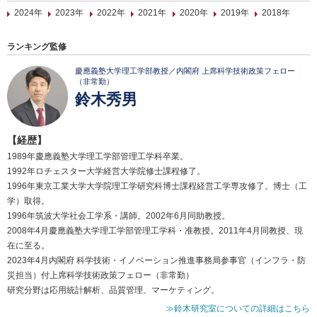
2024年
2023年
2022年
2021年
2020年
2019年
2018年
ランキング監修
慶應義塾大学理工学部教授／内閣府 上席科学技術政策フェロー
（非常勤）
鈴木秀男
【経歴】
1989年慶應義塾大学理工学部管理工学科卒業。
1992年ロチェスター大学経営大学院修士課程修了。
1996年東京工業大学大学院理工学研究科博士課程経営工学専攻修了。博士（工
学）取得。
1996年筑波大学社会工学系・講師。2002年6月同助教授。
2008年4月慶應義塾大学理工学部管理工学科・准教授。2011年4月同教授、現
在に至る。
2023年4月内閣府 科学技術・イノベーション推進事務局参事官（インフラ・防
災担当）付上席科学技術政策フェロー（非常勤）
研究分野は応用統計解析、品質管理、マーケティング。
≫鈴木研究室についての詳細はこちら