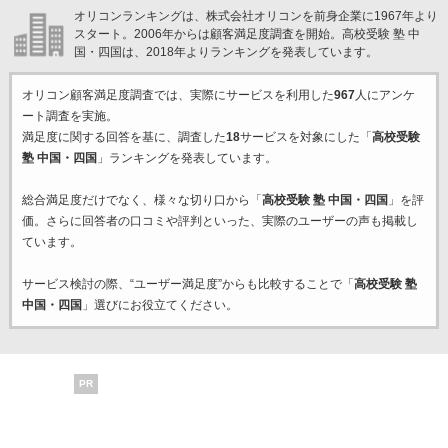
オリコンランキングは、株式会社オリコンを前身企業に1967年より
スタート。2006年からは顧客満足度調査を開始。高校受験 塾 中
国・四国は、2018年よりランキングを発表しています。
オリコン顧客満足度調査では、実際にサービスを利用した
967
人にアンケ
ート調査を実施。
満足度に関する回答を基に、調査した
18
サービスを対象にした「
高校受験
塾 中国・四国
」ランキングを発表しています。
総合満足度だけでなく、様々な切り口から「
高校受験 塾 中国・四国
」を評
価。さらに回答者の口コミや評判といった、実際のユーザーの声も掲載し
ています。
サービス検討の際、“ユーザー満足度”からも比較することで「
高校受験 塾
中国・四国
」選びにお役立てください。
PR