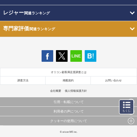
レジャー
関連ランキング
専門家評価
関連ランキング
オリコン顧客満足度調査とは
調査方法
掲載規約
お問い合わせ
会社概要
個人情報保護方針
引用・転載について
もくじ
利用者の声について
当サイトで公開されている情報（文字、写真、イラスト、画像データ等）及びこれらの配置・
編集および構造などについての著作権は株式会社oricon MEに帰属しております。
クッキーの使用について
当サイトに掲載している内容はすべてサービスの利用者が提出された見解・感想です。
これらの情報を権利者の許可なく無断転載・複製などの二次利用を行うことは固く禁じており
弊社が内容について正確性を含め一切保証するものではありません。
ます。
このサイトでは Cookie を使用して、ユーザーに合わせたコンテンツや広告の表示、ソーシャル
© oricon ME inc.
弊社の見解・ 意見ではないことをご理解いただいた上でご覧ください。
メディア機能の提供、広告の表示回数やクリック数の測定を行っています。