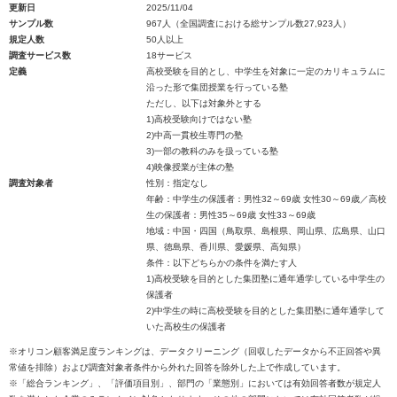
更新日
2025/11/04
サンプル数
967人（全国調査における総サンプル数27,923人）
規定人数
50人以上
調査サービス数
18サービス
定義
高校受験を目的とし、中学生を対象に一定のカリキュラムに
沿った形で集団授業を行っている塾
ただし、以下は対象外とする
1)高校受験向けではない塾
2)中高一貫校生専門の塾
3)一部の教科のみを扱っている塾
4)映像授業が主体の塾
調査対象者
性別：指定なし
年齢：中学生の保護者：男性32～69歳 女性30～69歳／高校
生の保護者：男性35～69歳 女性33～69歳
地域：中国・四国（鳥取県、島根県、岡山県、広島県、山口
県、徳島県、香川県、愛媛県、高知県）
条件：以下どちらかの条件を満たす人
1)高校受験を目的とした集団塾に通年通学している中学生の
保護者
2)中学生の時に高校受験を目的とした集団塾に通年通学して
いた高校生の保護者
※オリコン顧客満足度ランキングは、データクリーニング（回収したデータから不正回答や異
常値を排除）および調査対象者条件から外れた回答を除外した上で作成しています。
※「総合ランキング」、「評価項目別」、部門の「業態別」においては有効回答者数が規定人