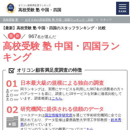
オリコン顧客満足度ランキング
高校受験 塾 中国・四国
高校受験 塾
おすすめの高校受験 塾 中国・四国ランキング・比較
スタッフ
【最新】高校受験 塾 中国・四国のスタッフランキング・比較
／
／
967
最
新
名が選んだ
高校受験 塾 中国・四国ラン
キング
オリコン顧客満足度調査の特徴
日本最大級の規模による独自の調査
同ランキングは、実際にサービスを利用した967名の消費者の方々
のアンケートを基に、調査した18サービスを対象に徹底比較して
います。調査概要は
こちら
。
研究機関に提供される信頼のデータ
ソースデータは
国立情報学研究所
を通じて学術研究機関に全て公
開されており、データ監修は慶應義塾大学理工学部教授・
鈴木秀
男
氏が行っています。
オリコンのランキングの概要については
こちら
。