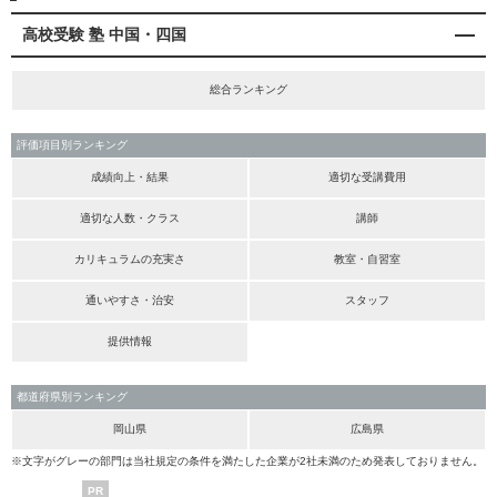
高校受験 塾 中国・四国
総合ランキング
評価項目別ランキング
成績向上・結果
適切な受講費用
適切な人数・クラス
講師
カリキュラムの充実さ
教室・自習室
通いやすさ・治安
スタッフ
提供情報
都道府県別ランキング
岡山県
広島県
※文字がグレーの部門は当社規定の条件を満たした企業が2社未満のため発表しておりません。
PR