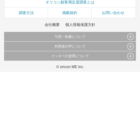
オリコン顧客満足度調査とは
調査方法
掲載規約
お問い合わせ
会社概要
個人情報保護方針
引用・転載について
利用者の声について
当サイトで公開されている情報（文字、写真、イラスト、画像データ等）及びこれらの配
置・編集および構造などについての著作権は株式会社oricon MEに帰属しております。
クッキーの使用について
当サイトに掲載している内容はすべてサービスの利用者が提出された見解・感想です。
これらの情報を権利者の許可なく無断転載・複製などの二次利用を行うことは固く禁じて
弊社が内容について正確性を含め一切保証するものではありません。
おります。
© oricon ME inc.
このサイトでは Cookie を使用して、ユーザーに合わせたコンテンツや広告の表示、ソー
弊社の見解・ 意見ではないことをご理解いただいた上でご覧ください。
シャル メディア機能の提供、広告の表示回数やクリック数の測定を行っています。
また、ユーザーによるサイトの利用状況についても情報を収集し、ソーシャル メディア
や広告配信、データ解析の各パートナーに提供しています。
各パートナーは、この情報とユーザーが各パートナーに提供した他の情報や、ユーザーが
各パートナーのサービスを使用したときに収集した他の情報を組み合わせて使用すること
があります。