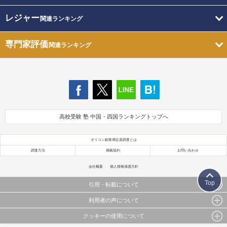
レジャー
関連ランキング
専門家評価
関連ランキング
高校受験 塾 中国・四国ランキングトップへ
オリコン顧客満足度調査とは
調査方法
掲載規約
お問い合わせ
会社概要
個人情報保護方針
Top
引用・転載について
利用者の声について
当サイトで公開されている情報（文字、写真、イラスト、画像データ等）及びこれらの配置・
編集および構造などについての著作権は株式会社oricon MEに帰属しております。
クッキーの使用について
当サイトに掲載している内容はすべてサービスの利用者が提出された見解・感想です。
これらの情報を権利者の許可なく無断転載・複製などの二次利用を行うことは固く禁じており
弊社が内容について正確性を含め一切保証するものではありません。