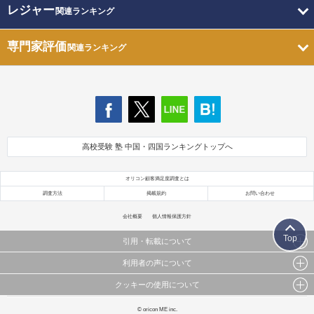
レジャー
関連ランキング
専門家評価
関連ランキング
高校受験 塾 中国・四国ランキングトップへ
オリコン顧客満足度調査とは
調査方法
掲載規約
お問い合わせ
会社概要
個人情報保護方針
Top
引用・転載について
利用者の声について
当サイトで公開されている情報（文字、写真、イラスト、画像データ等）及びこれらの配置・
編集および構造などについての著作権は株式会社oricon MEに帰属しております。
クッキーの使用について
当サイトに掲載している内容はすべてサービスの利用者が提出された見解・感想です。
これらの情報を権利者の許可なく無断転載・複製などの二次利用を行うことは固く禁じており
弊社が内容について正確性を含め一切保証するものではありません。
ます。
このサイトでは Cookie を使用して、ユーザーに合わせたコンテンツや広告の表示、ソーシャル
© oricon ME inc.
弊社の見解・ 意見ではないことをご理解いただいた上でご覧ください。