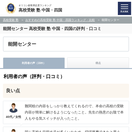
オリコン顧客満足度ランキング
高校受験 塾 中国・四国
高校受験 塾
おすすめの高校受験 塾 中国・四国ランキング・比較
能開センター
能開センター
高校受験 塾 中国・四国の評判・口コミ
能開センター
利用者の声（
18
）
得点
件
利用者の声（評判・口コミ）
良い点
難関校の内容をしっかり教えてくれるので、本命の高校の受験
内容が簡単に解けるようになったこと。先生の熱意のお陰で本
40代／女性
人もやる気スイッチが入ったこと。