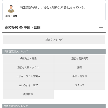
特別講習が多い。社会と理科は不要と思っている。
50代／男性
高校受験 塾 中国・四国
総合ランキング
評価項目別ランキング
成績向上・結果
適切な受講費用
適切な人数・クラス
講師
カリキュラムの充実さ
教室・自習室
通いやすさ・治安
スタッフ
提供情報
都道府県別ランキング