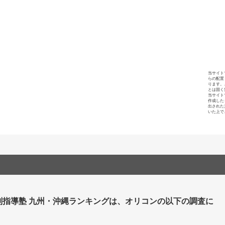
当サイト
らの配置
ります。
とは固く
当サイト
作成した
出された
いた上で
別指導塾 九州・沖縄ランキングは、オリコンの以下の調査に
。