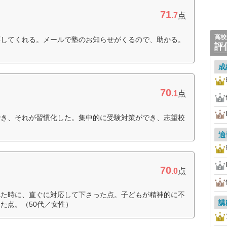
71
.7
点
高校
応してくれる。メールで塾のお知らせがくるので、助かる。
評
成
70
.1
点
でき、それが習慣化した。集中的に受験対策ができ、志望校
適
70
.0
点
れた時に、直ぐに対応して下さった点。子どもが精神的に不
講
た点。（50代／女性）