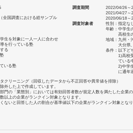
5
調査期間
2022/04/26～2
2021/04/27～2
人（全国調査における総サンプル
2020/06/18～2
調査対象者
性別：指定な
年齢：中学生の
高校生の
学生を対象に一人一人に合わせ
地域：九州・
導を行っている塾
大分県
する
条件：以下ど
い塾
1)高
ている
っている塾
2)中
に通年
タクリーニング（回収したデータから不正回答や異常値を排除）
除外した上で作成しています。
部門の「業態別」においては有効回答者数が規定人数を満たした企業の
数以上の企業がランクイン対象となります。
めたくないと回答した人の割合が基準値以下の企業がランクイン対象とな