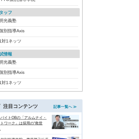
タッフ
明光義塾
個別指導Axis
1対1ネッツ
試情報
明光義塾
個別指導Axis
1対1ネッツ
注目コンテンツ
記事一覧へ ≫
生バイトOBの「アルムナイ・
トワーク」は採用の“救世
.