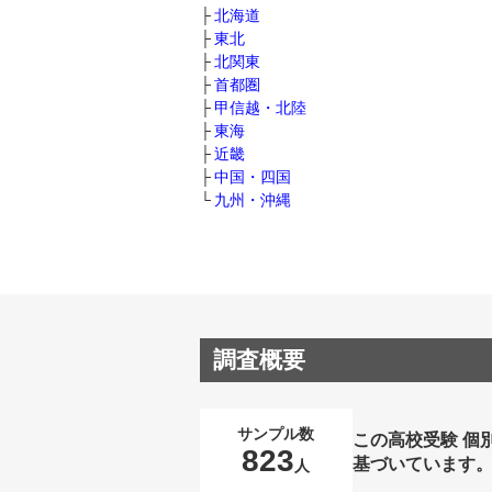
北海道
東北
北関東
首都圏
甲信越・北陸
東海
近畿
中国・四国
九州・沖縄
調査概要
サンプル数
この高校受験 個
823
基づいています
人