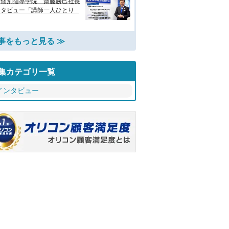
京個別指導学院 齋藤勝己社長
タビュー「講師一人ひとり...
事をもっと見る ≫
集カテゴリ一覧
インタビュー