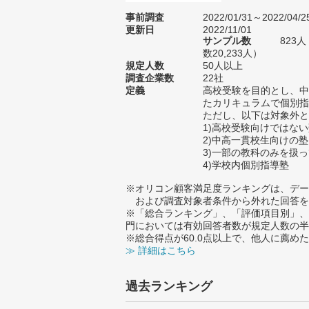
事前調査
2022/01/31～2022/04/2
更新日
2022/11/01
サンプル数
823
数20,233人）
規定人数
50人以上
調査企業数
22社
定義
高校受験を目的とし、中
たカリキュラムで個別指
ただし、以下は対象外と
1)高校受験向けではな
2)中高一貫校生向けの塾
3)一部の教科のみを扱
4)学校内個別指導塾
※オリコン顧客満足度ランキングは、デー
および調査対象者条件から外れた回答を
※「総合ランキング」、「評価項目別」、
門においては有効回答者数が規定人数の半
※総合得点が60.0点以上で、他人に薦
≫ 詳細はこちら
過去ランキング