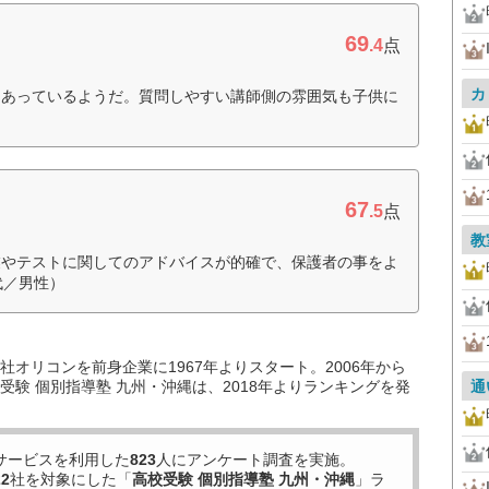
69
.4
点
カ
にあっているようだ。質問しやすい講師側の雰囲気も子供に
）
67
.5
点
教
業やテストに関してのアドバイスが的確で、保護者の事をよ
代／男性）
オリコンを前身企業に1967年よりスタート。2006年から
験 個別指導塾 九州・沖縄は、2018年よりランキングを発
通
サービスを利用した
823
人にアンケート調査を実施。
22
社を対象にした「
高校受験 個別指導塾 九州・沖縄
」ラ