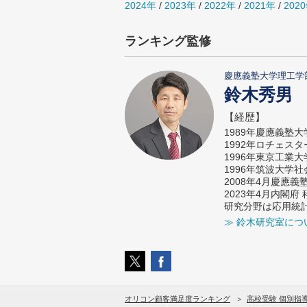
2024年
/
2023年
/
2022年
/
2021年
/
202
ランキング監修
慶應義塾大学理工学
鈴木秀男
【経歴】
1989年慶應義塾
1992年ロチェス
1996年東京工業
1996年筑波大学
2008年4月慶應
2023年4月内閣
研究分野は応用統
≫ 鈴木研究室につ
オリコン顧客満足度ランキング
高校受験 個別指