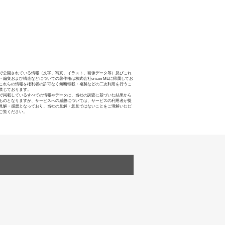
で公開されている情報（文字、写真、イラスト、画像データ等）及びこれ
・編集および構造などについての著作権は株式会社oricon MEに帰属してお
これらの情報を権利者の許可なく無断転載・複製などの二次利用を行うこ
禁じております。
で掲載しているすべての情報やデータは、当社の調査に基づいた結果から
ものとなりますが、サービスへの感想については、サービスの利用者が提
見解・感想となっており、当社の見解・意見ではないことをご理解いただ
ご覧ください。