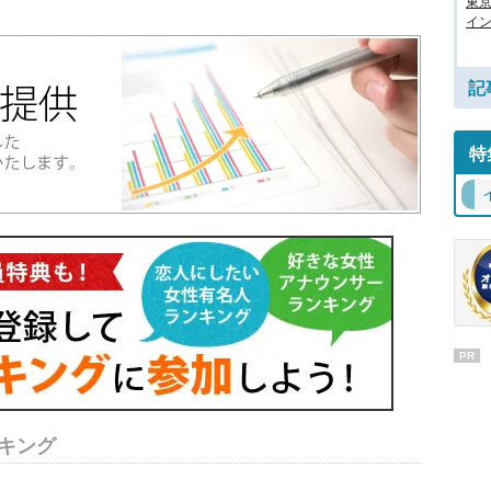
東
イン
記
特
PR
キング