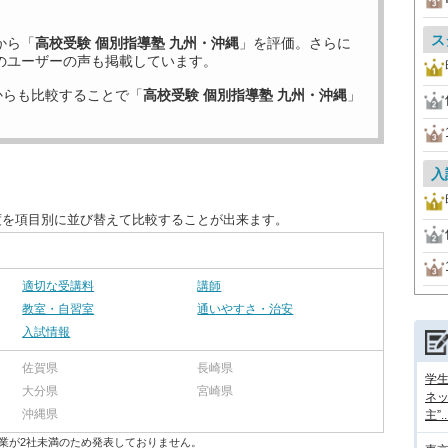
ス
から「
高校受験 個別指導塾 九州・沖縄
」を評価。さらに
のユーザーの声も掲載しています。
からも比較することで「
高校受験 個別指導塾 九州・沖縄
」
入
度を項目別に並び替えて比較することが出来ます。
適切な受講料
講師
教室・自習室
通いやすさ・治安
入試情報
佐賀県
長崎県
学
大分県
宮崎県
ネッ
沖縄県
主”..
業が2社未満のため発表しておりません。