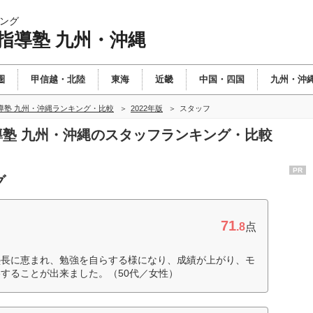
ング
指導塾 九州・沖縄
圏
甲信越・北陸
東海
近畿
中国・四国
九州・沖
導塾 九州・沖縄ランキング・比較
2022年版
スタッフ
指導塾 九州・沖縄のスタッフランキング・比較
PR
グ
71
.8
点
塾長に恵まれ、勉強を自らする様になり、成績が上がり、モ
することが出来ました。（50代／女性）