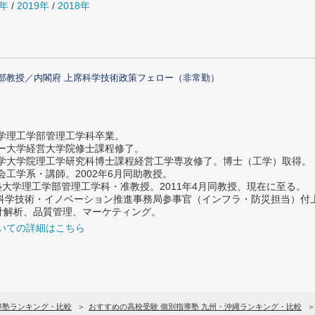
0年
/
2019年
/
2018年
部教授／内閣府 上席科学技術政策フェロー（非常勤）
大学理工学部管理工学科卒業。
ター大学経営大学院修士課程修了。
大学大学院理工学研究科博士課程経営工学専攻修了。博士（工学）取得。
社会工学系・講師。2002年6月同助教授。
義塾大学理工学部管理工学科・准教授。2011年4月同教授、現在に至る。
府 科学技術・イノベーション推進事務局参事官（インフラ・防災担当）
計解析、品質管理、マーケティング。
いての詳細はこちら
導塾ランキング・比較
おすすめの高校受験 個別指導塾 九州・沖縄ランキング・比較