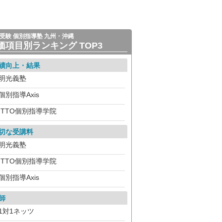
受験 個別指導塾 九州・沖縄
価項目別ランキング TOP3
績向上・結果
明光義塾
個別指導Axis
ITTO個別指導学院
切な受講料
明光義塾
ITTO個別指導学院
個別指導Axis
師
1対1ネッツ