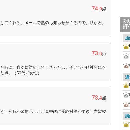
74
.9
点
高校
応してくれる。メールで塾のお知らせがくるので、助かる。
評
成
73
.6
点
れた時に、直ぐに対応して下さった点。子どもが精神的に不
た点。（50代／女性）
適
73
.4
点
でき、それが習慣化した。集中的に受験対策ができ、志望校
講