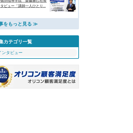
京個別指導学院 齋藤勝己社長
タビュー「講師一人ひとり...
事をもっと見る ≫
集カテゴリ一覧
インタビュー