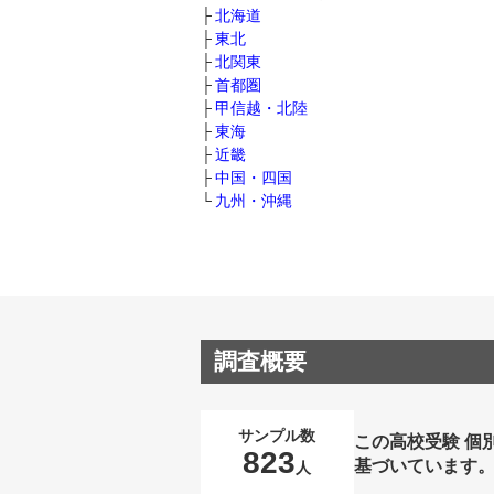
北海道
東北
北関東
首都圏
甲信越・北陸
東海
近畿
中国・四国
九州・沖縄
調査概要
サンプル数
この高校受験 個
823
基づいています
人