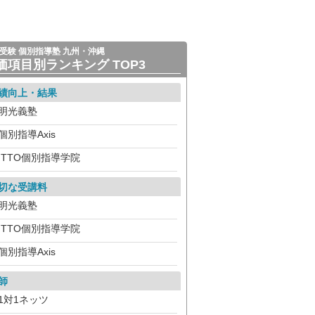
受験 個別指導塾 九州・沖縄
価項目別ランキング TOP3
績向上・結果
明光義塾
個別指導Axis
ITTO個別指導学院
切な受講料
明光義塾
ITTO個別指導学院
個別指導Axis
師
1対1ネッツ