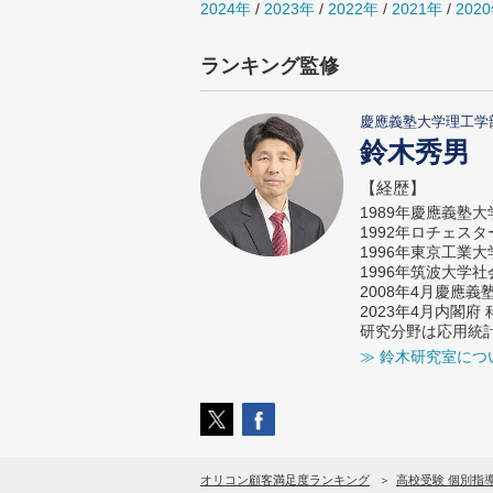
2024年
/
2023年
/
2022年
/
2021年
/
202
ランキング監修
慶應義塾大学理工学
鈴木秀男
【経歴】
1989年慶應義塾
1992年ロチェス
1996年東京工業
1996年筑波大学
2008年4月慶應
2023年4月内閣
研究分野は応用統
≫ 鈴木研究室につ
オリコン顧客満足度ランキング
高校受験 個別指