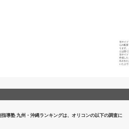
当サイト
らの配置
ります。
とは固く
当サイト
作成した
出された
いた上で
別指導塾 九州・沖縄ランキングは、オリコンの以下の調査に
。