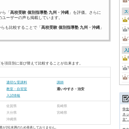
ス
から「
高校受験 個別指導塾 九州・沖縄
」を評価。さらに
のユーザーの声も掲載しています。
からも比較することで「
高校受験 個別指導塾 九州・沖縄
」
入
度を項目別に並び替えて比較することが出来ます。
適切な受講料
講師
教室・自習室
通いやすさ・治安
入試情報
佐賀県
長崎県
学
大分県
宮崎県
ネッ
沖縄県
主”..
業が2社未満のため発表しておりません。