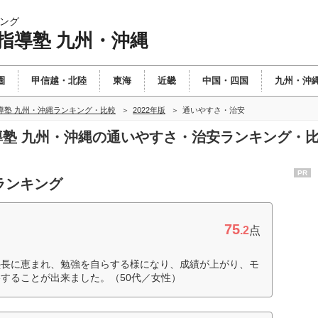
ング
指導塾 九州・沖縄
圏
甲信越・北陸
東海
近畿
中国・四国
九州・沖
導塾 九州・沖縄ランキング・比較
2022年版
通いやすさ・治安
指導塾 九州・沖縄の通いやすさ・治安ランキング・
PR
ランキング
75
.2
点
塾長に恵まれ、勉強を自らする様になり、成績が上がり、モ
することが出来ました。（50代／女性）