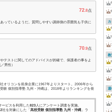
72
.8
点
カ
にあっているようだ。質問しやすい講師側の雰囲気も子供に
）
70
.9
点
教
業やテストに関してのアドバイスが的確で、保護者の事をよ
代／男性）
オリコンを前身企業に1967年よりスタート。2006年から
験 個別指導塾 九州・沖縄は、2018年よりランキングを発
通
サービスを利用した
823
人にアンケート調査を実施。
22
社を対象にした「
高校受験 個別指導塾 九州・沖縄
」ラ