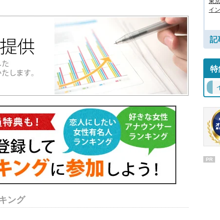
東
イン
記
特
PR
キング