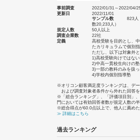
事前調査
2022/01/31～2022/04/2
更新日
2022/11/01
サンプル数
823
数20,233人）
規定人数
50人以上
調査企業数
22社
定義
高校受験を目的とし、中
たカリキュラムで個別指
ただし、以下は対象外と
1)高校受験向けではな
2)中高一貫校生向けの塾
3)一部の教科のみを扱
4)学校内個別指導塾
※オリコン顧客満足度ランキングは、デー
および調査対象者条件から外れた回答を
※「総合ランキング」、「評価項目別」、
門においては有効回答者数が規定人数の半
※総合得点が60.0点以上で、他人に薦
≫ 詳細はこちら
過去ランキング