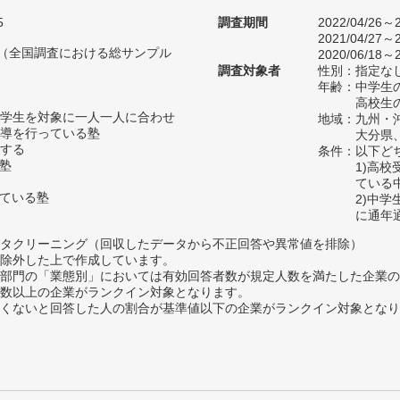
5
調査期間
2022/04/26～2
2021/04/27～2
人（全国調査における総サンプル
2020/06/18～2
調査対象者
性別：指定な
年齢：中学生の
高校生の
学生を対象に一人一人に合わせ
地域：九州・
導を行っている塾
大分県
する
条件：以下ど
い塾
1)高
ている
っている塾
2)中
に通年
タクリーニング（回収したデータから不正回答や異常値を排除）
除外した上で作成しています。
部門の「業態別」においては有効回答者数が規定人数を満たした企業の
数以上の企業がランクイン対象となります。
めたくないと回答した人の割合が基準値以下の企業がランクイン対象とな