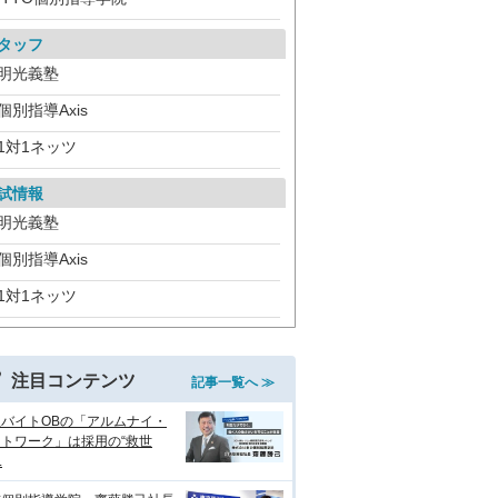
タッフ
明光義塾
個別指導Axis
1対1ネッツ
試情報
明光義塾
個別指導Axis
1対1ネッツ
注目コンテンツ
記事一覧へ ≫
生バイトOBの「アルムナイ・
トワーク」は採用の“救世
.