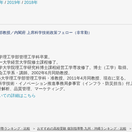
0年
/
2019年
/
2018年
部教授／内閣府 上席科学技術政策フェロー（非常勤）
大学理工学部管理工学科卒業。
ター大学経営大学院修士課程修了。
大学大学院理工学研究科博士課程経営工学専攻修了。博士（工学）取得。
社会工学系・講師。2002年6月同助教授。
義塾大学理工学部管理工学科・准教授。2011年4月同教授、現在に至る。
府 科学技術・イノベーション推進事務局参事官（インフラ・防災担当）
計解析、品質管理、マーケティング。
いての詳細はこちら
導塾ランキング・比較
おすすめの高校受験 個別指導塾 九州・沖縄ランキング・比較