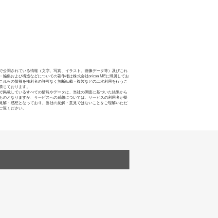
で公開されている情報（文字、写真、イラスト、画像データ等）及びこれ
・編集および構造などについての著作権は株式会社oricon MEに帰属してお
これらの情報を権利者の許可なく無断転載・複製などの二次利用を行うこ
禁じております。
で掲載しているすべての情報やデータは、当社の調査に基づいた結果から
ものとなりますが、サービスへの感想については、サービスの利用者が提
見解・感想となっており、当社の見解・意見ではないことをご理解いただ
ご覧ください。