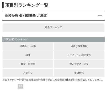
項目別ランキング一覧
高校受験 個別指導塾 北海道
総合ランキング
評価項目別ランキング
成績向上・結果
適切な受講費用
講師
カリキュラムの充実さ
教室・自習室
通いやすさ・治安
スタッフ
提供情報
※文字がグレーの部門は当社規定の条件を満たした企業が2社未満のため発表しておりません。
PR