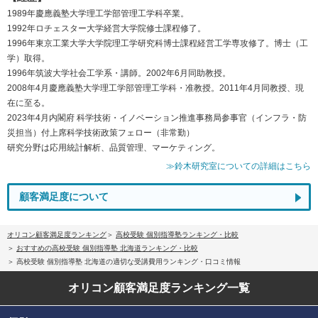
1989年慶應義塾大学理工学部管理工学科卒業。
1992年ロチェスター大学経営大学院修士課程修了。
1996年東京工業大学大学院理工学研究科博士課程経営工学専攻修了。博士（工
学）取得。
1996年筑波大学社会工学系・講師。2002年6月同助教授。
2008年4月慶應義塾大学理工学部管理工学科・准教授。2011年4月同教授、現
在に至る。
2023年4月内閣府 科学技術・イノベーション推進事務局参事官（インフラ・防
災担当）付上席科学技術政策フェロー（非常勤）
研究分野は応用統計解析、品質管理、マーケティング。
≫鈴木研究室についての詳細はこちら
顧客満足度について
オリコン顧客満足度ランキング
高校受験 個別指導塾ランキング・比較
おすすめの高校受験 個別指導塾 北海道ランキング・比較
高校受験 個別指導塾 北海道の適切な受講費用ランキング・口コミ情報
オリコン顧客満足度
ランキング一覧