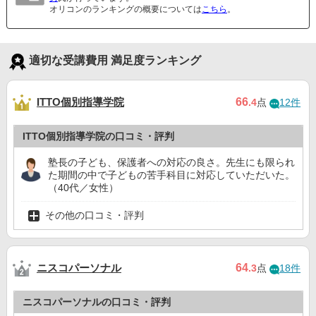
オリコンのランキングの概要については
こちら
。
適切な受講費用 満足度ランキング
ITTO個別指導学院
66
.4
点
12件
ITTO個別指導学院の口コミ・評判
塾長の子ども、保護者への対応の良さ。先生にも限られ
た期間の中で子どもの苦手科目に対応していただいた。
（40代／女性）
その他の口コミ・評判
ニスコパーソナル
64
.3
点
18件
ニスコパーソナルの口コミ・評判