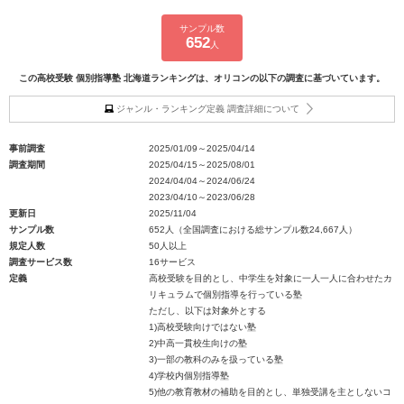
サンプル数
652
人
この高校受験 個別指導塾 北海道ランキングは、オリコンの以下の調査に基づいています。
ジャンル・ランキング定義 調査詳細について
事前調査
2025/01/09～2025/04/14
調査期間
2025/04/15～2025/08/01
2024/04/04～2024/06/24
2023/04/10～2023/06/28
更新日
2025/11/04
サンプル数
652人（全国調査における総サンプル数24,667人）
規定人数
50人以上
調査サービス数
16サービス
定義
高校受験を目的とし、中学生を対象に一人一人に合わせたカ
リキュラムで個別指導を行っている塾
ただし、以下は対象外とする
1)高校受験向けではない塾
2)中高一貫校生向けの塾
3)一部の教科のみを扱っている塾
4)学校内個別指導塾
5)他の教育教材の補助を目的とし、単独受講を主としないコ