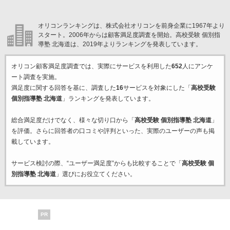
オリコンランキングは、株式会社オリコンを前身企業に1967年より
スタート。2006年からは顧客満足度調査を開始。高校受験 個別指
導塾 北海道は、2019年よりランキングを発表しています。
オリコン顧客満足度調査では、実際にサービスを利用した
652
人にアンケ
ート調査を実施。
満足度に関する回答を基に、調査した
16
サービスを対象にした「
高校受験
個別指導塾 北海道
」ランキングを発表しています。
総合満足度だけでなく、様々な切り口から「
高校受験 個別指導塾 北海道
」
を評価。さらに回答者の口コミや評判といった、実際のユーザーの声も掲
載しています。
サービス検討の際、“ユーザー満足度”からも比較することで「
高校受験 個
別指導塾 北海道
」選びにお役立てください。
PR