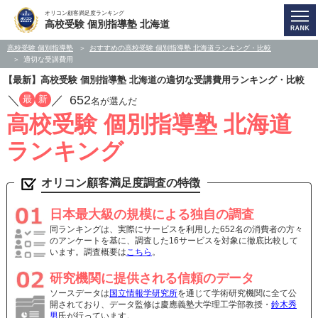
オリコン顧客満足度ランキング
高校受験 個別指導塾 北海道
高校受験 個別指導塾
おすすめの高校受験 個別指導塾 北海道ランキング・比較
適切な受講費用
【最新】高校受験 個別指導塾 北海道の適切な受講費用ランキング・比較
／
／
652
最
新
名が選んだ
高校受験 個別指導塾 北海道
ランキング
オリコン顧客満足度調査の特徴
日本最大級の規模による独自の調査
同ランキングは、実際にサービスを利用した652名の消費者の方々
のアンケートを基に、調査した16サービスを対象に徹底比較して
います。調査概要は
こちら
。
研究機関に提供される信頼のデータ
ソースデータは
国立情報学研究所
を通じて学術研究機関に全て公
開されており、データ監修は慶應義塾大学理工学部教授・
鈴木秀
男
氏が行っています。