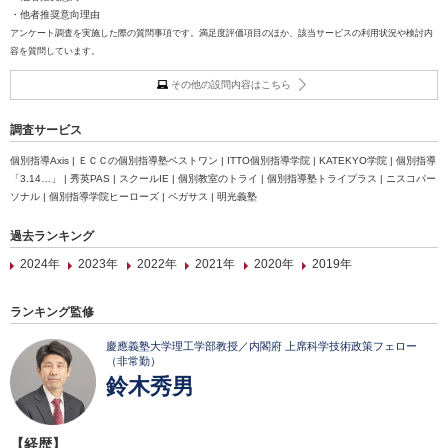
・他者推奨意向理由
アンケート調査を実施した際の質問事項です。満足度評価項目のほか、該当サービスの利用状況や検討内
容を質問しています。
その他の設問内容はこちら
調査サービス
個別指導Axis | ＥＣＣの個別指導塾ベストワン | ITTO個別指導学院 | KATEKYO学院 | 個別指導
「3.14…」 | 秀英PAS | スクールIE | 個別教室のトライ | 個別指導塾トライプラス | ニスコパー
ソナル | 個別指導学院ヒーローズ | ペガサス | 明光義塾
過去ランキング
2024年
2023年
2022年
2021年
2020年
2019年
ランキング監修
慶應義塾大学理工学部教授／内閣府 上席科学技術政策フェロー
（非常勤）
鈴木秀男
【経歴】