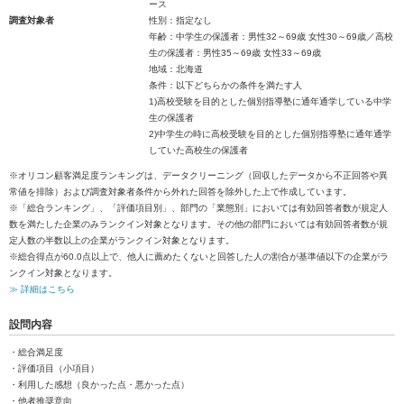
ース
調査対象者
性別：指定なし
年齢：中学生の保護者：男性32～69歳 女性30～69歳／高校
生の保護者：男性35～69歳 女性33～69歳
地域：北海道
条件：以下どちらかの条件を満たす人
1)高校受験を目的とした個別指導塾に通年通学している中学
生の保護者
2)中学生の時に高校受験を目的とした個別指導塾に通年通学
していた高校生の保護者
※オリコン顧客満足度ランキングは、データクリーニング（回収したデータから不正回答や異
常値を排除）および調査対象者条件から外れた回答を除外した上で作成しています。
※「総合ランキング」、「評価項目別」、部門の「業態別」においては有効回答者数が規定人
数を満たした企業のみランクイン対象となります。その他の部門においては有効回答者数が規
定人数の半数以上の企業がランクイン対象となります。
※総合得点が60.0点以上で、他人に薦めたくないと回答した人の割合が基準値以下の企業がラ
ンクイン対象となります。
≫ 詳細はこちら
設問内容
・総合満足度
・評価項目（小項目）
・利用した感想（良かった点・悪かった点）
・他者推奨意向