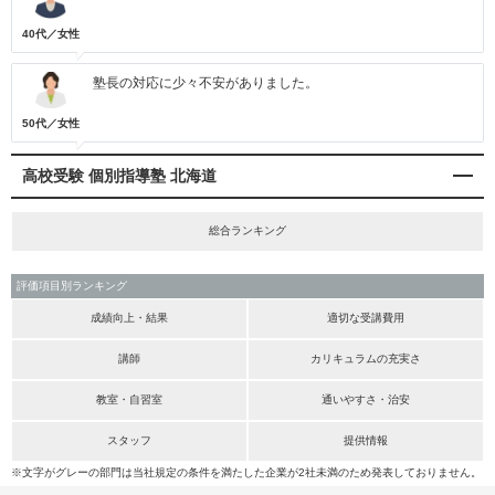
40代／女性
塾長の対応に少々不安がありました。
50代／女性
高校受験 個別指導塾 北海道
総合ランキング
評価項目別ランキング
成績向上・結果
適切な受講費用
講師
カリキュラムの充実さ
教室・自習室
通いやすさ・治安
スタッフ
提供情報
※文字がグレーの部門は当社規定の条件を満たした企業が2社未満のため発表しておりません。