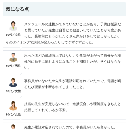
気になる点
スケジュールの連携ができていないことがあり、子供は授業だ
と思っていたが先生は自習だと勘違いしていだことが何度かあ
50代／女性
った。受験前にもう少したくさん声かけをして欲しかったが、
そのタイミングで講師が変わったりしてぐずぐずだった。
思ったほどの成績向上ではない。やる気が上がって自分から積
極的に勉学に励むようになることを期待したが、そうはならな
50代／男性
い。
事務員がいないため先生が電話対応されていたので、電話が鳴
るたび授業が中断されてしまったこと。
40代／女性
担当の先生が安定しないので、進捗度合いや理解度をきちんと
把握してくれているか不安。
30代／女性
先生が電話対応されていたので、事務員がいたら良かった。