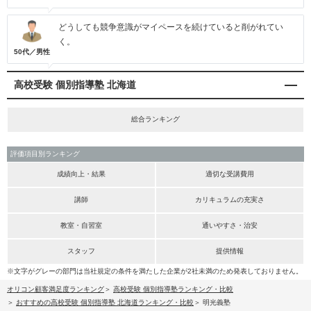
どうしても競争意識がマイペースを続けていると削がれてい
く。
50代／男性
高校受験 個別指導塾 北海道
総合ランキング
評価項目別ランキング
成績向上・結果
適切な受講費用
講師
カリキュラムの充実さ
教室・自習室
通いやすさ・治安
スタッフ
提供情報
※文字がグレーの部門は当社規定の条件を満たした企業が2社未満のため発表しておりません。
オリコン顧客満足度ランキング
高校受験 個別指導塾ランキング・比較
おすすめの高校受験 個別指導塾 北海道ランキング・比較
明光義塾