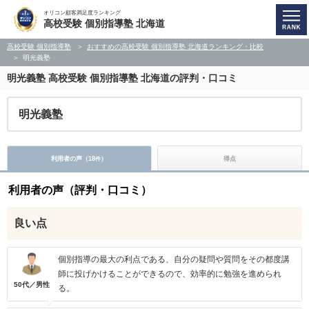
オリコン顧客満足度ランキング
高校受験 個別指導塾 北海道
高校受験 個別指導塾
おすすめの高校受験 個別指導塾 北海道ランキング・比較
明光義塾
明光義塾
高校受験 個別指導塾 北海道の評判・口コミ
明光義塾
利用者の声（
18
）
得点
件
利用者の声（評判・口コミ）
良い点
個別指導の最大の利点である、自分の疑問や質問をその都度講
師に投げかけることができるので、効率的に勉強を進められ
50代／男性
る。