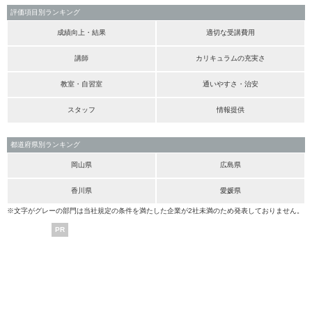
評価項目別ランキング
成績向上・結果
適切な受講費用
講師
カリキュラムの充実さ
教室・自習室
通いやすさ・治安
スタッフ
情報提供
都道府県別ランキング
岡山県
広島県
香川県
愛媛県
※文字がグレーの部門は当社規定の条件を満たした企業が2社未満のため発表しておりません。
PR