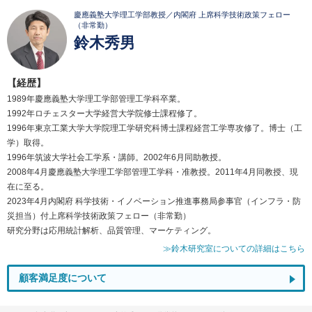
慶應義塾大学理工学部教授／内閣府 上席科学技術政策フェロー
（非常勤）
鈴木秀男
【経歴】
1989年慶應義塾大学理工学部管理工学科卒業。
1992年ロチェスター大学経営大学院修士課程修了。
1996年東京工業大学大学院理工学研究科博士課程経営工学専攻修了。博士（工
学）取得。
1996年筑波大学社会工学系・講師。2002年6月同助教授。
2008年4月慶應義塾大学理工学部管理工学科・准教授。2011年4月同教授、現
在に至る。
2023年4月内閣府 科学技術・イノベーション推進事務局参事官（インフラ・防
災担当）付上席科学技術政策フェロー（非常勤）
研究分野は応用統計解析、品質管理、マーケティング。
≫鈴木研究室についての詳細はこちら
顧客満足度について