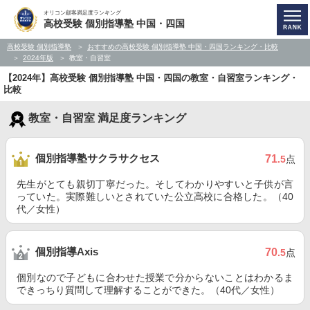
オリコン顧客満足度ランキング
高校受験 個別指導塾 中国・四国
高校受験 個別指導塾
おすすめの高校受験 個別指導塾 中国・四国ランキング・比較
2024年版
教室・自習室
【2024年】高校受験 個別指導塾 中国・四国の教室・自習室ランキング・
比較
教室・自習室 満足度ランキング
個別指導塾サクラサクセス
71
.5
点
先生がとても親切丁寧だった。そしてわかりやすいと子供が言
っていた。実際難しいとされていた公立高校に合格した。（40
代／女性）
個別指導Axis
70
.5
点
個別なので子どもに合わせた授業で分からないことはわかるま
できっちり質問して理解することができた。（40代／女性）