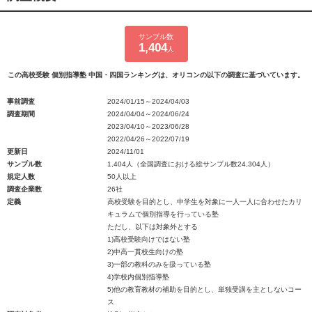
サンプル数
1,404
人
この高校受験 個別指導塾 中国・四国ランキングは、オリコンの以下の調査に基づいています。
事前調査
2024/01/15～2024/04/03
調査期間
2024/04/04～2024/06/24
2023/04/10～2023/06/28
2022/04/26～2022/07/19
更新日
2024/11/01
サンプル数
1,404人（全国調査における総サンプル数24,304人）
規定人数
50人以上
調査企業数
26社
定義
高校受験を目的とし、中学生を対象に一人一人に合わせたカリ
キュラムで個別指導を行っている塾
ただし、以下は対象外とする
1)高校受験向けではない塾
2)中高一貫校生向けの塾
3)一部の教科のみを扱っている塾
4)学校内個別指導塾
5)他の教育教材の補助を目的とし、単独受講を主としないコー
ス