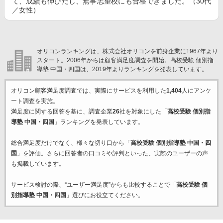
て、成績も伸びたし、無事志望校にも合格できました。（30代
／女性）
オリコンランキングは、株式会社オリコンを前身企業に1967年より
スタート。2006年からは顧客満足度調査を開始。高校受験 個別指
導塾 中国・四国は、2019年よりランキングを発表しています。
オリコン顧客満足度調査では、実際にサービスを利用した
1,404
人にアンケ
ート調査を実施。
満足度に関する回答を基に、調査企業
26
社を対象にした「
高校受験 個別指
導塾 中国・四国
」ランキングを発表しています。
総合満足度だけでなく、様々な切り口から「
高校受験 個別指導塾 中国・四
国
」を評価。さらに回答者の口コミや評判といった、実際のユーザーの声
も掲載しています。
サービス検討の際、“ユーザー満足度”からも比較することで「
高校受験 個
別指導塾 中国・四国
」選びにお役立てください。