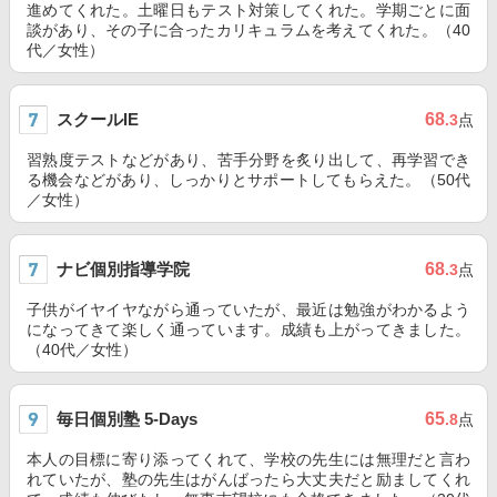
進めてくれた。土曜日もテスト対策してくれた。学期ごとに面
談があり、その子に合ったカリキュラムを考えてくれた。（40
代／女性）
スクールIE
68
.3
点
習熟度テストなどがあり、苦手分野を炙り出して、再学習でき
る機会などがあり、しっかりとサポートしてもらえた。（50代
／女性）
ナビ個別指導学院
68
.3
点
子供がイヤイヤながら通っていたが、最近は勉強がわかるよう
になってきて楽しく通っています。成績も上がってきました。
（40代／女性）
毎日個別塾 5-Days
65
.8
点
本人の目標に寄り添ってくれて、学校の先生には無理だと言わ
れていたが、塾の先生はがんばったら大丈夫だと励ましてくれ