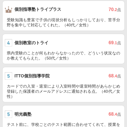
個別指導塾トライプラス
70
.2
点
受験知識も豊富で子供の現状分析もしっかりしており、苦手分
野を集中して対応してくれた。（40代／女性）
個別教室のトライ
69
.1
点
県内受験のことが何もわからなかったので、どういう状況なの
か教えてもらえた。（50代／女性）
ITTO個別指導学院
68
.4
点
カードでの入室・退室により入室時間や退室時間があらかじめ
登録した保護者のメールアドレスに通知される点。（40代／女
性）
明光義塾
68
.4
点
テスト前に、学校ごとのテスト範囲に合わせてくれて、授業を