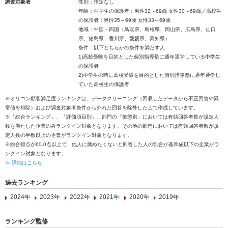
調査対象者
性別：指定なし
年齢：中学生の保護者：男性32～69歳 女性30～69歳／高校生
の保護者：男性35～69歳 女性33～69歳
地域：中国・四国（鳥取県、島根県、岡山県、広島県、山口
県、徳島県、香川県、愛媛県、高知県）
条件：以下どちらかの条件を満たす人
1)高校受験を目的とした個別指導塾に通年通学している中学生
の保護者
2)中学生の時に高校受験を目的とした個別指導塾に通年通学し
ていた高校生の保護者
※オリコン顧客満足度ランキングは、データクリーニング（回収したデータから不正回答や異
常値を排除）および調査対象者条件から外れた回答を除外した上で作成しています。
※「総合ランキング」、「評価項目別」、部門の「業態別」においては有効回答者数が規定人
数を満たした企業のみランクイン対象となります。その他の部門においては有効回答者数が規
定人数の半数以上の企業がランクイン対象となります。
※総合得点が60.0点以上で、他人に薦めたくないと回答した人の割合が基準値以下の企業がラ
ンクイン対象となります。
≫ 詳細はこちら
過去ランキング
2024年
2023年
2022年
2021年
2020年
2019年
ランキング監修