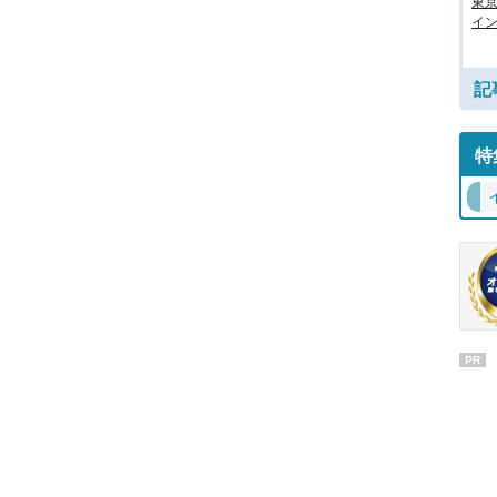
東
イン
記
特
PR