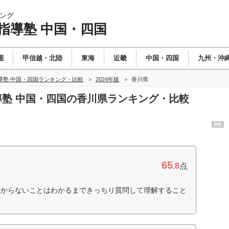
ング
指導塾 中国・四国
圏
甲信越・北陸
東海
近畿
中国・四国
九州・沖
導塾 中国・四国ランキング・比較
2024年版
香川県
指導塾 中国・四国の香川県ランキング・比較
PR
65
.8
点
分からないことはわかるまできっちり質問して理解すること