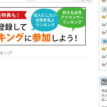
ス
情
キング
学
ネッ
主”..