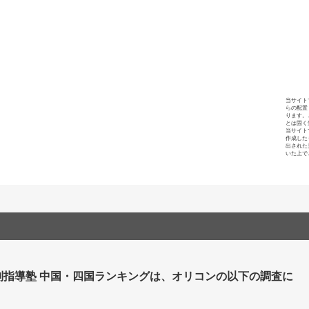
当サイト
らの配置
ります。
とは固く
当サイト
作成した
出された
いた上で
別指導塾 中国・四国ランキングは、オリコンの以下の調査に
。