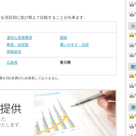
度を項目別に並び替えて比較することが出来ます。
カ
適切な受講費用
講師
教室・自習室
通いやすさ・治安
情報提供
広島県
香川県
教
業が2社未満のため発表しておりません。
通