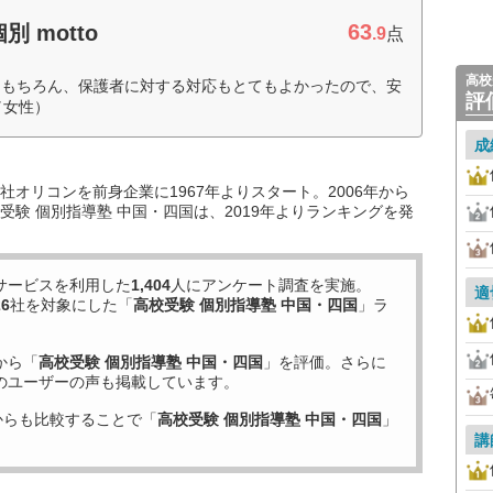
63
 motto
.9
点
高校
はもちろん、保護者に対する対応もとてもよかったので、安
評
／女性）
成
オリコンを前身企業に1967年よりスタート。2006年から
験 個別指導塾 中国・四国は、2019年よりランキングを発
サービスを利用した
1,404
人にアンケート調査を実施。
適
26
社を対象にした「
高校受験 個別指導塾 中国・四国
」ラ
から「
高校受験 個別指導塾 中国・四国
」を評価。さらに
のユーザーの声も掲載しています。
からも比較することで「
高校受験 個別指導塾 中国・四国
」
講