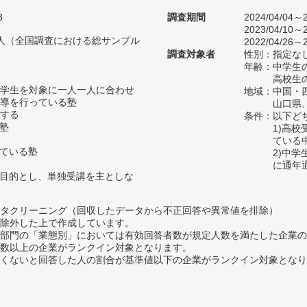
3
調査期間
2024/04/04～2
2023/04/10～2
04人（全国調査における総サンプル
2022/04/26～2
調査対象者
性別：指定な
年齢：中学生の
高校生の
学生を対象に一人一人に合わせ
地域：中国・
導を行っている塾
山口県
する
条件：以下ど
い塾
1)高
ている
っている塾
2)中
に通年
を目的とし、単独受講を主としな
タクリーニング（回収したデータから不正回答や異常値を排除）
除外した上で作成しています。
部門の「業態別」においては有効回答者数が規定人数を満たした企業の
数以上の企業がランクイン対象となります。
めたくないと回答した人の割合が基準値以下の企業がランクイン対象とな