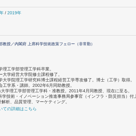
0年
/
2019年
部教授／内閣府 上席科学技術政策フェロー（非常勤）
大学理工学部管理工学科卒業。
ター大学経営大学院修士課程修了。
大学大学院理工学研究科博士課程経営工学専攻修了。博士（工学）取得。
社会工学系・講師。2002年6月同助教授。
義塾大学理工学部管理工学科・准教授。2011年4月同教授、現在に至る。
府 科学技術・イノベーション推進事務局参事官（インフラ・防災担当）
計解析、品質管理、マーケティング。
いての詳細はこちら