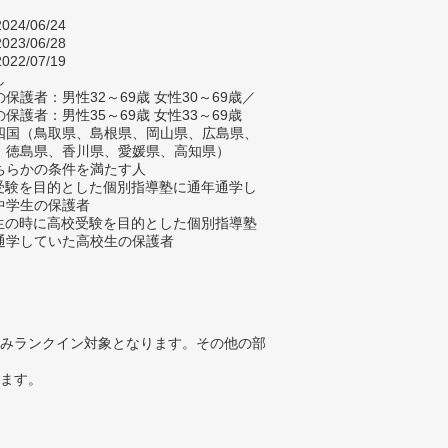
024/06/24
023/06/28
022/07/19
し
保護者：男性32～69歳 女性30～69歳／
保護者：男性35～69歳 女性33～69歳
四国（鳥取県、島根県、岡山県、広島県、
、徳島県、香川県、愛媛県、高知県）
ちらかの条件を満たす人
校受験を目的とした個別指導塾に通年通学し
中学生の保護者
学生の時に高校受験を目的とした個別指導塾
通学していた高校生の保護者
みランクイン対象となります。その他の部
ります。