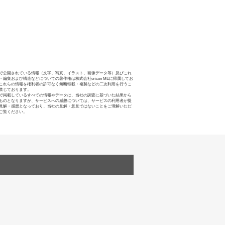
で公開されている情報（文字、写真、イラスト、画像データ等）及びこれ
・編集および構造などについての著作権は株式会社oricon MEに帰属してお
これらの情報を権利者の許可なく無断転載・複製などの二次利用を行うこ
禁じております。
で掲載しているすべての情報やデータは、当社の調査に基づいた結果から
ものとなりますが、サービスへの感想については、サービスの利用者が提
見解・感想となっており、当社の見解・意見ではないことをご理解いただ
ご覧ください。