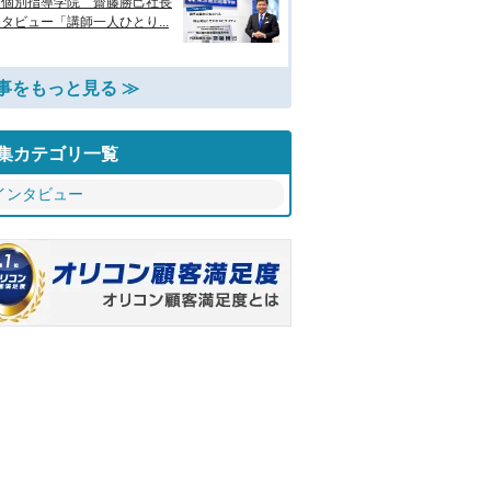
京個別指導学院 齋藤勝己社長
タビュー「講師一人ひとり...
事をもっと見る ≫
集カテゴリ一覧
インタビュー