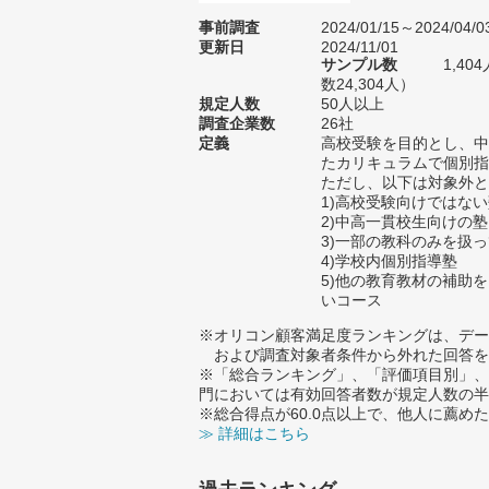
事前調査
2024/01/15～2024/04/0
更新日
2024/11/01
サンプル数
1,4
数24,304人）
規定人数
50人以上
調査企業数
26社
定義
高校受験を目的とし、中
たカリキュラムで個別指
ただし、以下は対象外と
1)高校受験向けではな
2)中高一貫校生向けの塾
3)一部の教科のみを扱
4)学校内個別指導塾
5)他の教育教材の補助
いコース
※オリコン顧客満足度ランキングは、デー
および調査対象者条件から外れた回答を
※「総合ランキング」、「評価項目別」、
門においては有効回答者数が規定人数の半
※総合得点が60.0点以上で、他人に薦
≫ 詳細はこちら