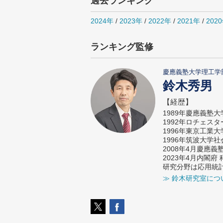
過去ランキング
2024年
/
2023年
/
2022年
/
2021年
/
202
ランキング監修
慶應義塾大学理工学
鈴木秀男
【経歴】
1989年慶應義塾
1992年ロチェス
1996年東京工業
1996年筑波大学
2008年4月慶應
2023年4月内閣
研究分野は応用統
≫ 鈴木研究室につ