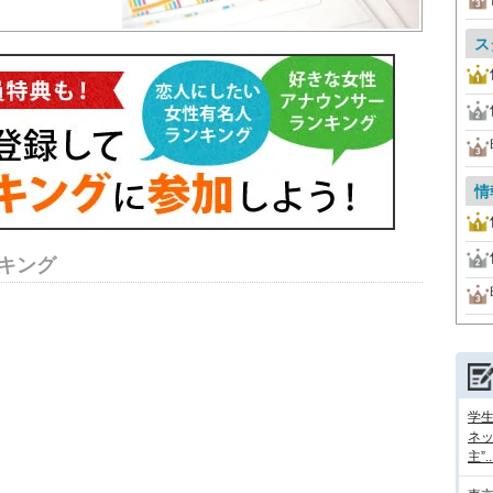
ス
情
キング
学
ネッ
主”..