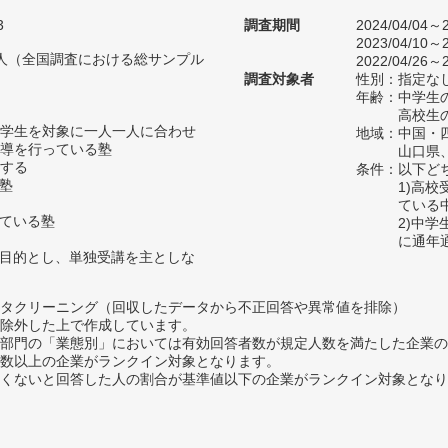
3
調査期間
2024/04/04～2
2023/04/10～2
04人（全国調査における総サンプル
2022/04/26～2
調査対象者
性別：指定な
年齢：中学生の
高校生の
学生を対象に一人一人に合わせ
地域：中国・
導を行っている塾
山口県
する
条件：以下ど
い塾
1)高
ている
っている塾
2)中
に通年
を目的とし、単独受講を主としな
タクリーニング（回収したデータから不正回答や異常値を排除）
除外した上で作成しています。
部門の「業態別」においては有効回答者数が規定人数を満たした企業の
数以上の企業がランクイン対象となります。
めたくないと回答した人の割合が基準値以下の企業がランクイン対象とな