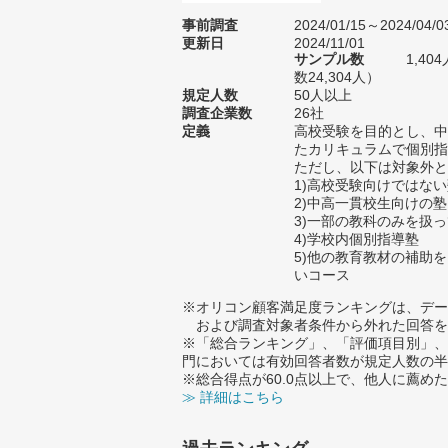
事前調査
2024/01/15～2024/04/0
更新日
2024/11/01
サンプル数
1,4
数24,304人）
規定人数
50人以上
調査企業数
26社
定義
高校受験を目的とし、中
たカリキュラムで個別指
ただし、以下は対象外と
1)高校受験向けではな
2)中高一貫校生向けの塾
3)一部の教科のみを扱
4)学校内個別指導塾
5)他の教育教材の補助
いコース
※オリコン顧客満足度ランキングは、デー
および調査対象者条件から外れた回答を
※「総合ランキング」、「評価項目別」、
門においては有効回答者数が規定人数の半
※総合得点が60.0点以上で、他人に薦
≫ 詳細はこちら