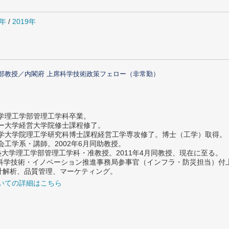
0年
/
2019年
部教授／内閣府 上席科学技術政策フェロー（非常勤）
大学理工学部管理工学科卒業。
ター大学経営大学院修士課程修了。
大学大学院理工学研究科博士課程経営工学専攻修了。博士（工学）取得。
社会工学系・講師。2002年6月同助教授。
義塾大学理工学部管理工学科・准教授。2011年4月同教授、現在に至る。
府 科学技術・イノベーション推進事務局参事官（インフラ・防災担当）
計解析、品質管理、マーケティング。
いての詳細はこちら