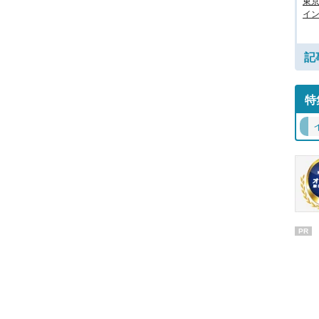
東
イン
記
特
PR