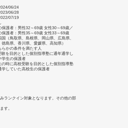
024/06/24
023/06/28
022/07/19
し
保護者：男性32～69歳 女性30～69歳／
保護者：男性35～69歳 女性33～69歳
四国（鳥取県、島根県、岡山県、広島県、
、徳島県、香川県、愛媛県、高知県）
ちらかの条件を満たす人
校受験を目的とした個別指導塾に通年通学し
中学生の保護者
学生の時に高校受験を目的とした個別指導塾
通学していた高校生の保護者
みランクイン対象となります。その他の部
ります。