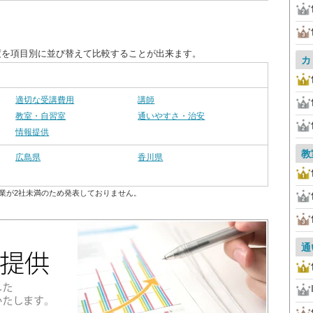
度を項目別に並び替えて比較することが出来ます。
カ
適切な受講費用
講師
教室・自習室
通いやすさ・治安
情報提供
教
広島県
香川県
業が2社未満のため発表しておりません。
通