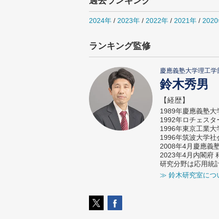
過去ランキング
2024年
/
2023年
/
2022年
/
2021年
/
202
ランキング監修
慶應義塾大学理工学
鈴木秀男
【経歴】
1989年慶應義塾
1992年ロチェス
1996年東京工業
1996年筑波大学
2008年4月慶應
2023年4月内閣
研究分野は応用統
≫ 鈴木研究室につ