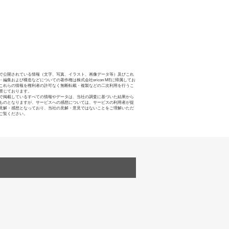
で公開されている情報（文字、写真、イラスト、画像データ等）及びこれ
・編集および構造などについての著作権は株式会社oricon MEに帰属してお
これらの情報を権利者の許可なく無断転載・複製などの二次利用を行うこ
禁じております。
で掲載しているすべての情報やデータは、当社の調査に基づいた結果から
ものとなりますが、サービスへの感想については、サービスの利用者が提
見解・感想となっており、当社の見解・意見ではないことをご理解いただ
ご覧ください。