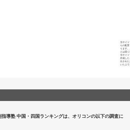
当サイト
らの配置
ります。
とは固く
当サイト
作成した
出された
いた上で
別指導塾 中国・四国ランキングは、オリコンの以下の調査に
。