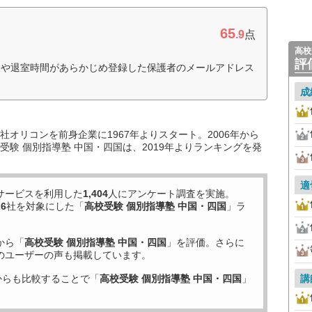
65
.9
点
高校
評
間や退室時間があらかじめ登録した保護者のメールアドレス
成
オリコンを前身企業に1967年よりスタート。2006年から
験 個別指導塾 中国・四国は、2019年よりランキングを発
適
サービスを利用した
1,404
人にアンケート調査を実施。
26
社を対象にした「
高校受験 個別指導塾 中国・四国
」ラ
から「
高校受験 個別指導塾 中国・四国
」を評価。さらに
のユーザーの声も掲載しています。
からも比較することで「
高校受験 個別指導塾 中国・四国
」
講