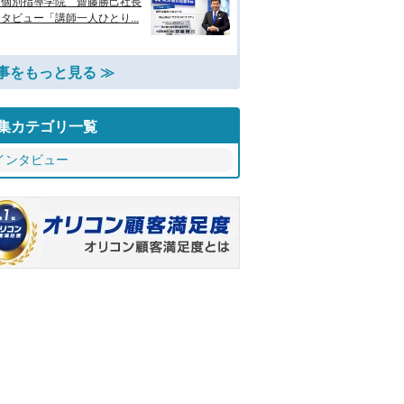
京個別指導学院 齋藤勝己社長
タビュー「講師一人ひとり...
事をもっと見る ≫
集カテゴリ一覧
インタビュー