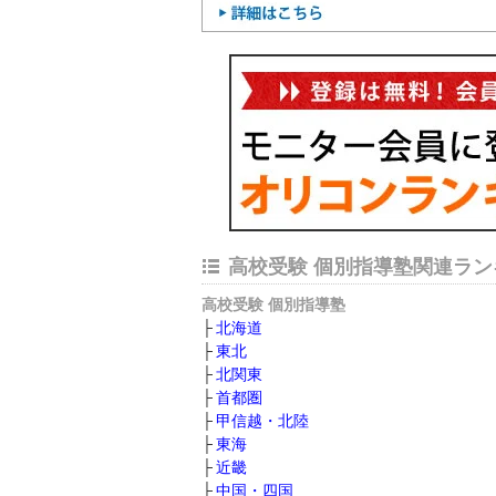
高校受験 個別指導塾関連ラン
高校受験 個別指導塾
北海道
東北
北関東
首都圏
甲信越・北陸
東海
近畿
中国・四国