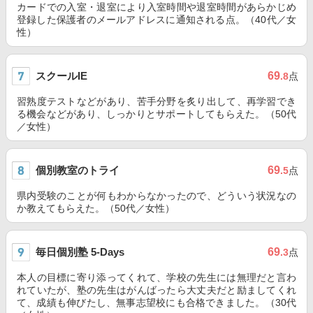
カードでの入室・退室により入室時間や退室時間があらかじめ
登録した保護者のメールアドレスに通知される点。（40代／女
性）
スクールIE
69
.8
点
習熟度テストなどがあり、苦手分野を炙り出して、再学習でき
る機会などがあり、しっかりとサポートしてもらえた。（50代
／女性）
個別教室のトライ
69
.5
点
県内受験のことが何もわからなかったので、どういう状況なの
か教えてもらえた。（50代／女性）
毎日個別塾 5-Days
69
.3
点
本人の目標に寄り添ってくれて、学校の先生には無理だと言わ
れていたが、塾の先生はがんばったら大丈夫だと励ましてくれ
て、成績も伸びたし、無事志望校にも合格できました。（30代