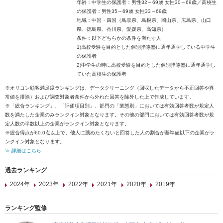
年齢：中学生の保護者：男性32～69歳 女性30～69歳／高校生
の保護者：男性35～69歳 女性33～69歳
地域：中国・四国（鳥取県、島根県、岡山県、広島県、山口
県、徳島県、香川県、愛媛県、高知県）
条件：以下どちらかの条件を満たす人
1)高校受験を目的とした個別指導塾に通年通学している中学生
の保護者
2)中学生の時に高校受験を目的とした個別指導塾に通年通学し
ていた高校生の保護者
※オリコン顧客満足度ランキングは、データクリーニング（回収したデータから不正回答や異
常値を排除）および調査対象者条件から外れた回答を除外した上で作成しています。
※「総合ランキング」、「評価項目別」、部門の「業態別」においては有効回答者数が規定人
数を満たした企業のみランクイン対象となります。その他の部門においては有効回答者数が規
定人数の半数以上の企業がランクイン対象となります。
※総合得点が60.0点以上で、他人に薦めたくないと回答した人の割合が基準値以下の企業がラ
ンクイン対象となります。
≫ 詳細はこちら
過去ランキング
2024年
2023年
2022年
2021年
2020年
2019年
ランキング監修