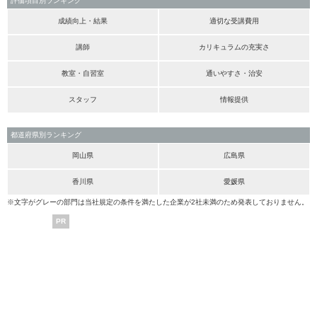
評価項目別ランキング
成績向上・結果
適切な受講費用
講師
カリキュラムの充実さ
教室・自習室
通いやすさ・治安
スタッフ
情報提供
都道府県別ランキング
岡山県
広島県
香川県
愛媛県
※文字がグレーの部門は当社規定の条件を満たした企業が2社未満のため発表しておりません。
PR