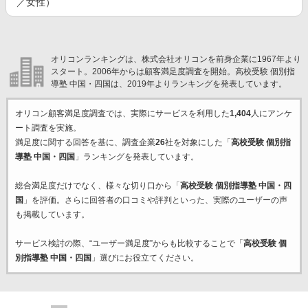
／女性）
オリコンランキングは、株式会社オリコンを前身企業に1967年より
スタート。2006年からは顧客満足度調査を開始。高校受験 個別指
導塾 中国・四国は、2019年よりランキングを発表しています。
オリコン顧客満足度調査では、実際にサービスを利用した
1,404
人にアンケ
ート調査を実施。
満足度に関する回答を基に、調査企業
26
社を対象にした「
高校受験 個別指
導塾 中国・四国
」ランキングを発表しています。
総合満足度だけでなく、様々な切り口から「
高校受験 個別指導塾 中国・四
国
」を評価。さらに回答者の口コミや評判といった、実際のユーザーの声
も掲載しています。
サービス検討の際、“ユーザー満足度”からも比較することで「
高校受験 個
別指導塾 中国・四国
」選びにお役立てください。