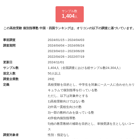
サンプル数
1,404
人
この高校受験 個別指導塾 中国・四国ランキングは、オリコンの以下の調査に基づいています。
事前調査
2024/01/15～2024/04/03
調査期間
2024/04/04～2024/06/24
2023/04/10～2023/06/28
2022/04/26～2022/07/19
更新日
2024/11/01
サンプル数
1,404人（全国調査における総サンプル数24,304人）
規定人数
50人以上
調査企業数
26社
定義
高校受験を目的とし、中学生を対象に一人一人に合わせたカリ
キュラムで個別指導を行っている塾
ただし、以下は対象外とする
1)高校受験向けではない塾
2)中高一貫校生向けの塾
3)一部の教科のみを扱っている塾
4)学校内個別指導塾
5)他の教育教材の補助を目的とし、単独受講を主としないコー
ス
調査対象者
性別：指定なし