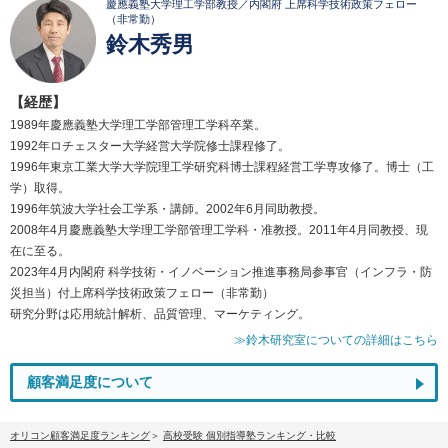
慶應義塾大学理工学部教授／内閣府 上席科学技術政策フェロー
（非常勤）
鈴木秀男
【経歴】
1989年慶應義塾大学理工学部管理工学科卒業。
1992年ロチェスター大学経営大学院修士課程修了。
1996年東京工業大学大学院理工学研究科博士課程経営工学専攻修了。博士（工
学）取得。
1996年筑波大学社会工学系・講師。2002年6月同助教授。
2008年4月慶應義塾大学理工学部管理工学科・准教授。2011年4月同教授、現
在に至る。
2023年4月内閣府 科学技術・イノベーション推進事務局参事官（インフラ・防
災担当）付上席科学技術政策フェロー（非常勤）
研究分野は応用統計解析、品質管理、マーケティング。
≫鈴木研究室についての詳細はこちら
顧客満足度について
オリコン顧客満足度ランキング
高校受験 個別指導塾ランキング・比較