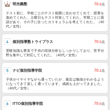
明光義塾
70
.9
点
テスト前に、学校ごとのテスト範囲に合わせてくれて、授業を
進めてくれた。土曜日もテスト対策してくれた。学期ごとに面
談があり、その子に合ったカリキュラムを考えてくれた。（40
代／女性）
個別指導塾トライプラス
70
.5
点
受験知識も豊富で子供の現状分析もしっかりしており、苦手分
野を集中して対応してくれた。（40代／女性）
ナビ個別指導学院
70
.2
点
子供がイヤイヤながら通っていたが、最近は勉強がわかるよう
になってきて楽しく通っています。成績も上がってきました。
（40代／女性）
ITTO個別指導学院
70
.0
点