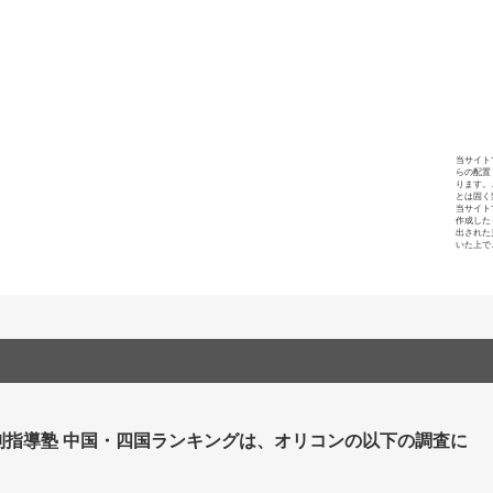
当サイト
らの配置
ります。
とは固く
当サイト
作成した
出された
いた上で
別指導塾 中国・四国ランキングは、オリコンの以下の調査に
。