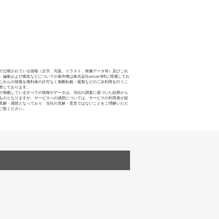
で公開されている情報（文字、写真、イラスト、画像データ等）及びこれ
・編集および構造などについての著作権は株式会社oricon MEに帰属してお
これらの情報を権利者の許可なく無断転載・複製などの二次利用を行うこ
禁じております。
で掲載しているすべての情報やデータは、当社の調査に基づいた結果から
ものとなりますが、サービスへの感想については、サービスの利用者が提
見解・感想となっており、当社の見解・意見ではないことをご理解いただ
ご覧ください。