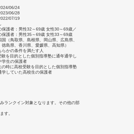
024/06/24
023/06/28
022/07/19
し
保護者：男性32～69歳 女性30～69歳／
保護者：男性35～69歳 女性33～69歳
四国（鳥取県、島根県、岡山県、広島県、
、徳島県、香川県、愛媛県、高知県）
ちらかの条件を満たす人
校受験を目的とした個別指導塾に通年通学し
中学生の保護者
学生の時に高校受験を目的とした個別指導塾
通学していた高校生の保護者
みランクイン対象となります。その他の部
ります。