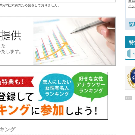
東
業が2社未満のため発表しておりません。
イン
記
特
PR
キング