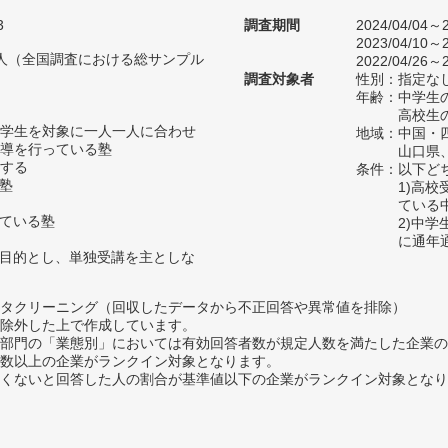
3
調査期間
2024/04/04～2
2023/04/10～2
04人（全国調査における総サンプル
2022/04/26～2
調査対象者
性別：指定な
年齢：中学生の
高校生の
学生を対象に一人一人に合わせ
地域：中国・
導を行っている塾
山口県
する
条件：以下ど
い塾
1)高
ている
っている塾
2)中
に通年
を目的とし、単独受講を主としな
タクリーニング（回収したデータから不正回答や異常値を排除）
除外した上で作成しています。
部門の「業態別」においては有効回答者数が規定人数を満たした企業の
数以上の企業がランクイン対象となります。
めたくないと回答した人の割合が基準値以下の企業がランクイン対象とな