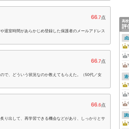
66
.7
点
高校
評
間や退室時間があらかじめ登録した保護者のメールアドレス
成
66
.7
点
ので、どういう状況なのか教えてもらえた。（50代／女
適
66
.6
点
講
を炙り出して、再学習できる機会などがあり、しっかりとサ
）