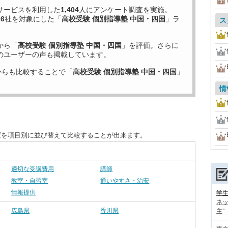
サービスを利用した
1,404
人にアンケート調査を実施。
26
社を対象にした「
高校受験 個別指導塾 中国・四国
」ラ
ス
から「
高校受験 個別指導塾 中国・四国
」を評価。さらに
のユーザーの声も掲載しています。
からも比較することで「
高校受験 個別指導塾 中国・四国
」
情
度を項目別に並び替えて比較することが出来ます。
適切な受講費用
講師
教室・自習室
通いやすさ・治安
情報提供
学
ネッ
広島県
香川県
主”..