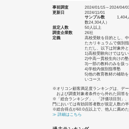
事前調査
2024/01/15～2024/04/0
更新日
2024/11/01
サンプル数
1,4
数24,304人）
規定人数
50人以上
調査企業数
26社
定義
高校受験を目的とし、中
たカリキュラムで個別指
ただし、以下は対象外と
1)高校受験向けではな
2)中高一貫校生向けの塾
3)一部の教科のみを扱
4)学校内個別指導塾
5)他の教育教材の補助
いコース
※オリコン顧客満足度ランキングは、デー
および調査対象者条件から外れた回答を
※「総合ランキング」、「評価項目別」、
門においては有効回答者数が規定人数の半
※総合得点が60.0点以上で、他人に薦
≫ 詳細はこちら