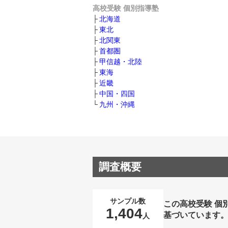
高校受験 個別指導塾
北海道
東北
北関東
首都圏
甲信越・北陸
東海
近畿
中国・四国
九州・沖縄
調査概要
サンプル数
この高校受験 個
1,404
基づいています
人