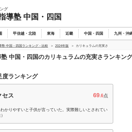
ング
指導塾 中国・四国
圏
甲信越・北陸
東海
近畿
中国・四国
九州・沖
導塾 中国・四国ランキング・比較
2024年版
カリキュラムの充実さ
指導塾 中国・四国のカリキュラムの充実さランキン
足度ランキング
69
クセス
.6
点
てわかりやすいと子供が言っていた。実際難しいとされてい
性）