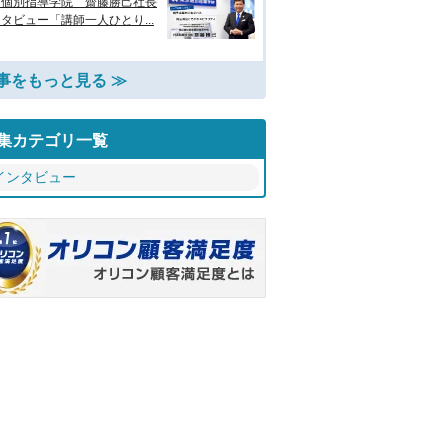
京個別指導学院 齋藤勝己社長
タビュー「講師一人ひとり...
事をもっと見る ≫
集カテゴリ一覧
インタビュー