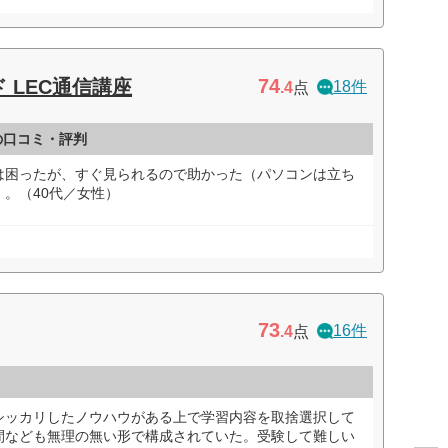
74
 LEC通信講座
18件
.4
点
の口コミ・評判
は困ったが、すぐ見られるので助かった（パソコンは立ち
。（40代／女性）
73
16件
.4
点
シッカリしたノウハウがある上で学習内容を取捨選択して
間なども無理の無い形で構成されていた。受験して難しい