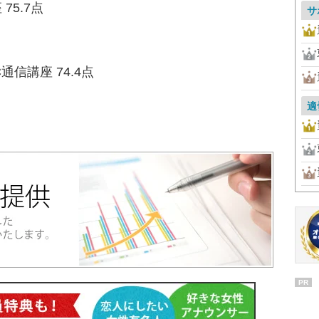
75.7点
サ
通信講座 74.4点
適
PR