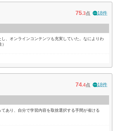
75
18件
.3
点
たし、オンラインコンテンツも充実していた。なによりわ
性）
74
18件
.4
点
ってあり、自分で学習内容を取捨選択する手間が省ける