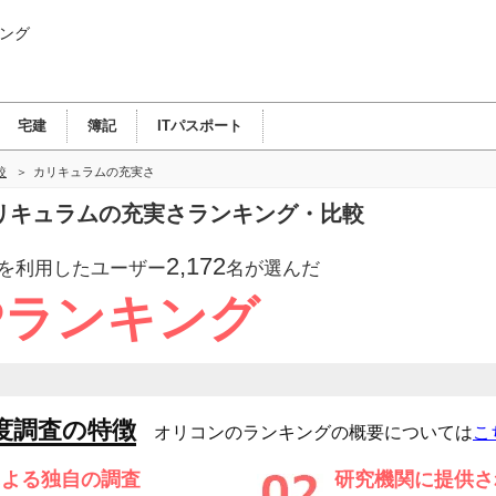
ング
宅建
簿記
ITパスポート
較
カリキュラムの充実さ
のカリキュラムの充実さランキング・比較
2,172
を利用したユーザー
名が選んだ
Pランキング
度調査の特徴
オリコンのランキングの概要については
こ
による独自の調査
研究機関に提供さ