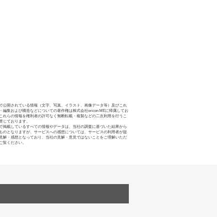
で公開されている情報（文字、写真、イラスト、画像データ等）及びこれ
・編集および構造などについての著作権は株式会社oricon MEに帰属してお
これらの情報を権利者の許可なく無断転載・複製などの二次利用を行うこ
禁じております。
で掲載しているすべての情報やデータは、当社の調査に基づいた結果から
ものとなりますが、サービスへの感想については、サービスの利用者が提
見解・感想となっており、当社の見解・意見ではないことをご理解いただ
ご覧ください。