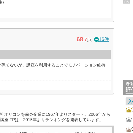
性）
PR
68
16件
.7
点
が保てないが、講座を利用することでモチベーション維持
）
通信
評
入
オリコンを前身企業に1967年よりスタート。2006年から
座 FPは、2015年よりランキングを発表しています。