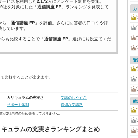
サービスを利用した
2,172
人にアンケート調査を実施。
19
社を対象にした「
通信講座 FP
」ランキングを発表して
カ
から「
通信講座 FP
」を評価。さらに回答者の口コミや評
載しています。
からも比較することで「
通信講座 FP
」選びにお役立てくだ
受
えて比較することが出来ます。
カリキュラムの充実さ
受講のしやすさ
教
サポート体制
適切な受講料
業が2社未満のため発表しておりません。
カリキュラムの充実さランキングまとめ