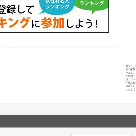
当サイト
らの配置
ります。
とは固く
当サイト
作成した
出された
いた上で