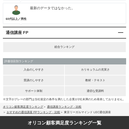
最新のデータではなかった。
60代以上／男性
通信講座 FP
総合ランキング
評価項目別ランキング
入会のしやすさ
カリキュラムの充実さ
受講のしやすさ
教材・テキスト
サポート体制
適切な受講料
※文字がグレーの部門は当社規定の条件を満たした企業が2社未満のため発表しておりません。
オリコン顧客満足度ランキング
通信講座ランキング・比較
おすすめの通信講座 FPランキング・比較
東京リーガルマインド LEC通信講座
オリコン顧客満足度
ランキング一覧