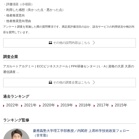
・評価項目（小項目）
・利用した感想（良かった点・悪かった点）
・他者推奨意向
・他者推奨意向理由
アンケート調査を実施した際の質問事項です。満足度評価項目のほか、該当サービスの利用状況や検討内
容を質問しています。
その他の設問内容はこちら
調査企業
アガルートアカデミー | ECCビジネススクール | FPK研修センター | L・A | 資格の大原 大原の
通信講座 ...
その他の調査企業はこちら
過去ランキング
2022年
2021年
2020年
2019年
2018年
2017年
2015年
ランキング監修
慶應義塾大学理工学部教授／内閣府 上席科学技術政策フェロー
（非常勤）