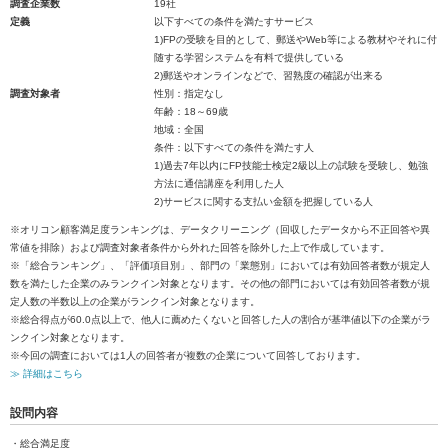
調査企業数
19社
定義
以下すべての条件を満たすサービス
1)FPの受験を目的として、郵送やWeb等による教材やそれに付
随する学習システムを有料で提供している
2)郵送やオンラインなどで、習熟度の確認が出来る
調査対象者
性別：指定なし
年齢：18～69歳
地域：全国
条件：以下すべての条件を満たす人
1)過去7年以内にFP技能士検定2級以上の試験を受験し、勉強
方法に通信講座を利用した人
2)サービスに関する支払い金額を把握している人
※オリコン顧客満足度ランキングは、データクリーニング（回収したデータから不正回答や異
常値を排除）および調査対象者条件から外れた回答を除外した上で作成しています。
※「総合ランキング」、「評価項目別」、部門の「業態別」においては有効回答者数が規定人
数を満たした企業のみランクイン対象となります。その他の部門においては有効回答者数が規
定人数の半数以上の企業がランクイン対象となります。
※総合得点が60.0点以上で、他人に薦めたくないと回答した人の割合が基準値以下の企業がラ
ンクイン対象となります。
※今回の調査においては1人の回答者が複数の企業について回答しております。
≫ 詳細はこちら
設問内容
・総合満足度