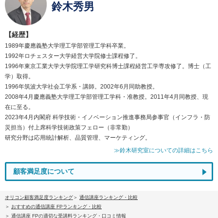
鈴木秀男
【経歴】
1989年慶應義塾大学理工学部管理工学科卒業。
1992年ロチェスター大学経営大学院修士課程修了。
1996年東京工業大学大学院理工学研究科博士課程経営工学専攻修了。博士（工
学）取得。
1996年筑波大学社会工学系・講師。2002年6月同助教授。
2008年4月慶應義塾大学理工学部管理工学科・准教授。2011年4月同教授、現
在に至る。
2023年4月内閣府 科学技術・イノベーション推進事務局参事官（インフラ・防
災担当）付上席科学技術政策フェロー（非常勤）
研究分野は応用統計解析、品質管理、マーケティング。
≫鈴木研究室についての詳細はこちら
顧客満足度について
オリコン顧客満足度ランキング
通信講座ランキング・比較
おすすめの通信講座 FPランキング・比較
通信講座 FPの適切な受講料ランキング・口コミ情報