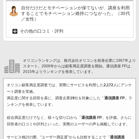
自分だけだとモチベーションが保てないが、講座を利用
することでモチベーション維持につながった。（30代
／女性）
その他の口コミ・評判
オリコンランキングは、株式会社オリコンを前身企業に1967年より
スタート。2006年からは顧客満足度調査を開始。通信講座 FPは、
2015年よりランキングを発表しています。
オリコン顧客満足度調査では、実際にサービスを利用した
2,172
人にアンケ
ート調査を実施。
満足度に関する回答を基に、調査企業
19
社を対象にした「
通信講座 FP
」ラ
ンキングを発表しています。
総合満足度だけでなく、様々な切り口から「
通信講座 FP
」を評価。さらに
回答者の口コミや評判といった、実際のユーザーの声も掲載しています。
サービス検討の際、“ユーザー満足度”からも比較することで「
通信講座