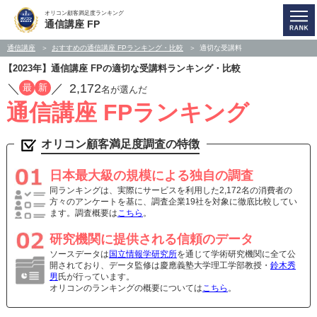
オリコン顧客満足度ランキング
通信講座 FP
通信講座
おすすめの通信講座 FPランキング・比較
適切な受講料
【2023年】通信講座 FPの適切な受講料ランキング・比較
／
／
2,172
最
新
名が選んだ
通信講座 FPランキング
オリコン顧客満足度調査の特徴
日本最大級の規模による独自の調査
同ランキングは、実際にサービスを利用した2,172名の消費者の
方々のアンケートを基に、調査企業19社を対象に徹底比較してい
ます。調査概要は
こちら
。
研究機関に提供される信頼のデータ
ソースデータは
国立情報学研究所
を通じて学術研究機関に全て公
開されており、データ監修は慶應義塾大学理工学部教授・
鈴木秀
男
氏が行っています。
オリコンのランキングの概要については
こちら
。