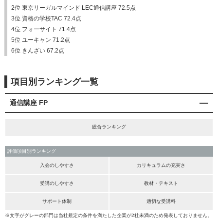
2位 東京リーガルマインド LEC通信講座 72.5点
3位 資格の学校TAC 72.4点
4位 フォーサイト 71.4点
5位 ユーキャン 71.2点
6位 きんざい 67.2点
項目別ランキング一覧
通信講座 FP
総合ランキング
評価項目別ランキング
入会のしやすさ
カリキュラムの充実さ
受講のしやすさ
教材・テキスト
サポート体制
適切な受講料
※文字がグレーの部門は当社規定の条件を満たした企業が2社未満のため発表しておりません。