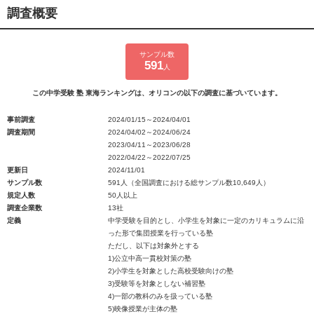
調査概要
サンプル数
591
人
この中学受験 塾 東海ランキングは、オリコンの以下の調査に基づいています。
事前調査
2024/01/15～2024/04/01
調査期間
2024/04/02～2024/06/24
2023/04/11～2023/06/28
2022/04/22～2022/07/25
更新日
2024/11/01
サンプル数
591人（全国調査における総サンプル数10,649人）
規定人数
50人以上
調査企業数
13社
定義
中学受験を目的とし、小学生を対象に一定のカリキュラムに沿
った形で集団授業を行っている塾
ただし、以下は対象外とする
1)公立中高一貫校対策の塾
2)小学生を対象とした高校受験向けの塾
3)受験等を対象としない補習塾
4)一部の教科のみを扱っている塾
5)映像授業が主体の塾