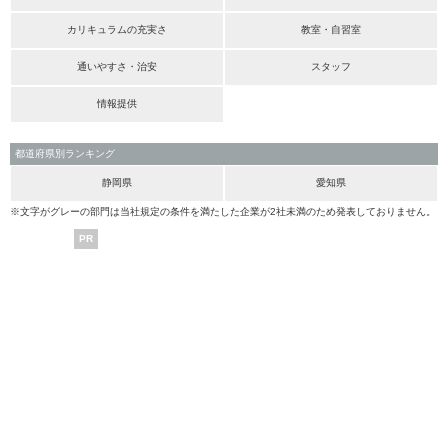
カリキュラムの充実さ
教室・自習室
通いやすさ・治安
スタッフ
情報提供
都道府県別ランキング
静岡県
愛知県
※文字がグレーの部門は当社規定の条件を満たした企業が2社未満のため発表しておりません。
PR