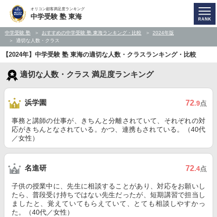
オリコン顧客満足度ランキング
中学受験 塾 東海
中学受験 塾
おすすめの中学受験 塾 東海ランキング・比較
2024年版
適切な人数・クラス
【2024年】中学受験 塾 東海の適切な人数・クラスランキング・比較
適切な人数・クラス 満足度ランキング
浜学園
72
.9
点
事務と講師の仕事が、きちんと分離されていて、それぞれの対
応がきちんとなされている。かつ、連携もされている。（40代
／女性）
名進研
72
.4
点
子供の授業中に、先生に相談することがあり、対応をお願いし
たら、普段受け持ちではない先生だったが、短期講習で担当し
ましたと、覚えていてもらえていて、とても相談しやすかっ
た。（40代／女性）