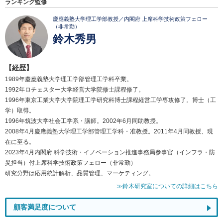
ランキング監修
慶應義塾大学理工学部教授／内閣府 上席科学技術政策フェロー
（非常勤）
鈴木秀男
【経歴】
1989年慶應義塾大学理工学部管理工学科卒業。
1992年ロチェスター大学経営大学院修士課程修了。
1996年東京工業大学大学院理工学研究科博士課程経営工学専攻修了。博士（工
学）取得。
1996年筑波大学社会工学系・講師。2002年6月同助教授。
2008年4月慶應義塾大学理工学部管理工学科・准教授。2011年4月同教授、現
在に至る。
2023年4月内閣府 科学技術・イノベーション推進事務局参事官（インフラ・防
災担当）付上席科学技術政策フェロー（非常勤）
研究分野は応用統計解析、品質管理、マーケティング。
≫鈴木研究室についての詳細はこちら
顧客満足度について