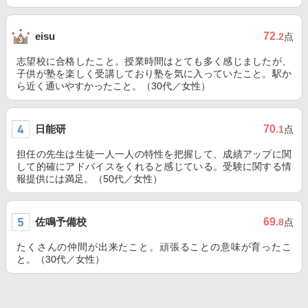
72
eisu
.2
点
志望校に合格したこと。授業時間はとても多く感じましたが、
子供が塾を楽しく受講しており塾を気に入っていたこと。駅か
ら近く通いやすかったこと。（30代／女性）
日能研
70
.1
点
担任の先生は生徒一人一人の特性を把握して、成績アップに関
して的確にアドバイスをくれると感じている。受験に関する情
報提供には満足。（50代／女性）
佐鳴予備校
69
.8
点
たくさんの仲間が出来たこと。頑張ることの意味が育ったこ
と。（30代／女性）