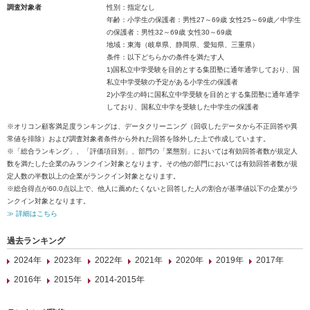
調査対象者
性別：指定なし
年齢：小学生の保護者：男性27～69歳 女性25～69歳／中学生
の保護者：男性32～69歳 女性30～69歳
地域：東海（岐阜県、静岡県、愛知県、三重県）
条件：以下どちらかの条件を満たす人
1)国私立中学受験を目的とする集団塾に通年通学しており、国
私立中学受験の予定がある小学生の保護者
2)小学生の時に国私立中学受験を目的とする集団塾に通年通学
しており、国私立中学を受験した中学生の保護者
※オリコン顧客満足度ランキングは、データクリーニング（回収したデータから不正回答や異
常値を排除）および調査対象者条件から外れた回答を除外した上で作成しています。
※「総合ランキング」、「評価項目別」、部門の「業態別」においては有効回答者数が規定人
数を満たした企業のみランクイン対象となります。その他の部門においては有効回答者数が規
定人数の半数以上の企業がランクイン対象となります。
※総合得点が60.0点以上で、他人に薦めたくないと回答した人の割合が基準値以下の企業がラ
ンクイン対象となります。
≫ 詳細はこちら
過去ランキング
2024年
2023年
2022年
2021年
2020年
2019年
2017年
2016年
2015年
2014-2015年