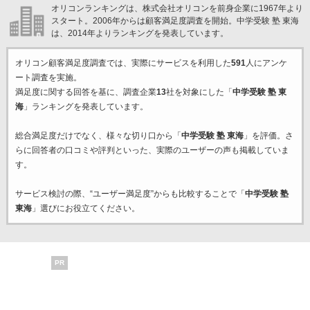
オリコンランキングは、株式会社オリコンを前身企業に1967年より
スタート。2006年からは顧客満足度調査を開始。中学受験 塾 東海
は、2014年よりランキングを発表しています。
オリコン顧客満足度調査では、実際にサービスを利用した
591
人にアンケ
ート調査を実施。
満足度に関する回答を基に、調査企業
13
社を対象にした「
中学受験 塾 東
海
」ランキングを発表しています。
総合満足度だけでなく、様々な切り口から「
中学受験 塾 東海
」を評価。さ
らに回答者の口コミや評判といった、実際のユーザーの声も掲載していま
す。
サービス検討の際、“ユーザー満足度”からも比較することで「
中学受験 塾
東海
」選びにお役立てください。
PR