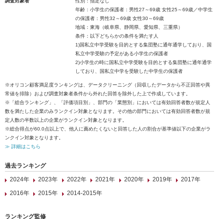
調査対象者
性別：指定なし
年齢：小学生の保護者：男性27～69歳 女性25～69歳／中学生
の保護者：男性32～69歳 女性30～69歳
地域：東海（岐阜県、静岡県、愛知県、三重県）
条件：以下どちらかの条件を満たす人
1)国私立中学受験を目的とする集団塾に通年通学しており、国
私立中学受験の予定がある小学生の保護者
2)小学生の時に国私立中学受験を目的とする集団塾に通年通学
しており、国私立中学を受験した中学生の保護者
※オリコン顧客満足度ランキングは、データクリーニング（回収したデータから不正回答や異
常値を排除）および調査対象者条件から外れた回答を除外した上で作成しています。
※「総合ランキング」、「評価項目別」、部門の「業態別」においては有効回答者数が規定人
数を満たした企業のみランクイン対象となります。その他の部門においては有効回答者数が規
定人数の半数以上の企業がランクイン対象となります。
※総合得点が60.0点以上で、他人に薦めたくないと回答した人の割合が基準値以下の企業がラ
ンクイン対象となります。
≫ 詳細はこちら
過去ランキング
2024年
2023年
2022年
2021年
2020年
2019年
2017年
2016年
2015年
2014-2015年
ランキング監修