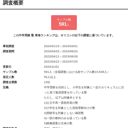
調査概要
サンプル数
591
人
この中学受験 塾 東海ランキングは、オリコンの以下の調査に基づいています。
事前調査
2024/01/15～2024/04/01
調査期間
2024/04/02～2024/06/24
2023/04/11～2023/06/28
2022/04/22～2022/07/25
更新日
2024/11/01
サンプル数
591人（全国調査における総サンプル数10,649人）
規定人数
50人以上
調査企業数
13社
定義
中学受験を目的とし、小学生を対象に一定のカリキュラムに沿
った形で集団授業を行っている塾
ただし、以下は対象外とする
1)公立中高一貫校対策の塾
2)小学生を対象とした高校受験向けの塾
3)受験等を対象としない補習塾
4)一部の教科のみを扱っている塾
5)映像授業が主体の塾