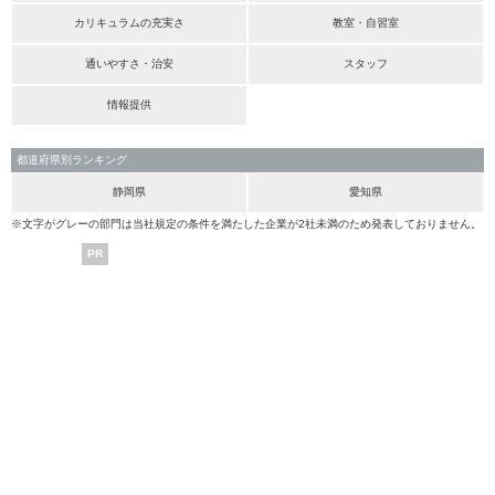
カリキュラムの充実さ
教室・自習室
通いやすさ・治安
スタッフ
情報提供
都道府県別ランキング
静岡県
愛知県
※文字がグレーの部門は当社規定の条件を満たした企業が2社未満のため発表しておりません。
PR