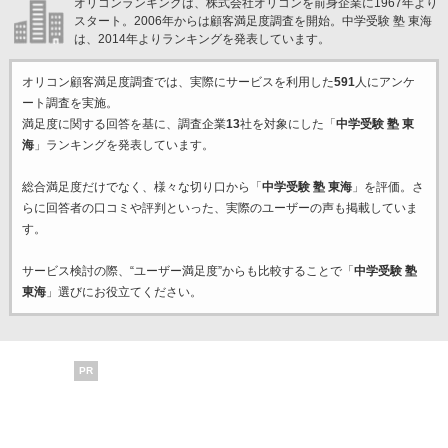
オリコンランキングは、株式会社オリコンを前身企業に1967年より
スタート。2006年からは顧客満足度調査を開始。中学受験 塾 東海
は、2014年よりランキングを発表しています。
オリコン顧客満足度調査では、実際にサービスを利用した
591
人にアンケ
ート調査を実施。
満足度に関する回答を基に、調査企業
13
社を対象にした「
中学受験 塾 東
海
」ランキングを発表しています。
総合満足度だけでなく、様々な切り口から「
中学受験 塾 東海
」を評価。さ
らに回答者の口コミや評判といった、実際のユーザーの声も掲載していま
す。
サービス検討の際、“ユーザー満足度”からも比較することで「
中学受験 塾
東海
」選びにお役立てください。
PR