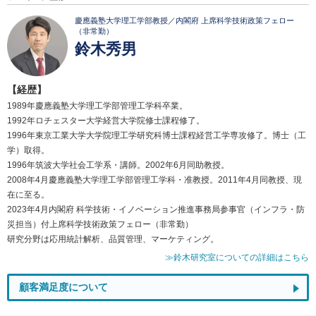
慶應義塾大学理工学部教授／内閣府 上席科学技術政策フェロー
（非常勤）
鈴木秀男
【経歴】
1989年慶應義塾大学理工学部管理工学科卒業。
1992年ロチェスター大学経営大学院修士課程修了。
1996年東京工業大学大学院理工学研究科博士課程経営工学専攻修了。博士（工
学）取得。
1996年筑波大学社会工学系・講師。2002年6月同助教授。
2008年4月慶應義塾大学理工学部管理工学科・准教授。2011年4月同教授、現
在に至る。
2023年4月内閣府 科学技術・イノベーション推進事務局参事官（インフラ・防
災担当）付上席科学技術政策フェロー（非常勤）
研究分野は応用統計解析、品質管理、マーケティング。
≫鈴木研究室についての詳細はこちら
顧客満足度について