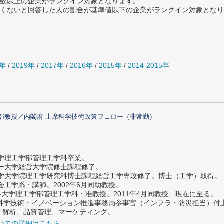
数以上の企業がランクイン対象となります。
めたくないと回答した人の割合が基準値以下の企業がランクイン対象とな
0年
/
2019年
/
2017年
/
2016年
/
2015年
/
2014-2015年
部教授／内閣府 上席科学技術政策フェロー（非常勤）
大学理工学部管理工学科卒業。
ター大学経営大学院修士課程修了。
大学大学院理工学研究科博士課程経営工学専攻修了。博士（工学）取得。
社会工学系・講師。2002年6月同助教授。
義塾大学理工学部管理工学科・准教授。2011年4月同教授、現在に至る。
府 科学技術・イノベーション推進事務局参事官（インフラ・防災担当）
計解析、品質管理、マーケティング。
いての詳細はこちら