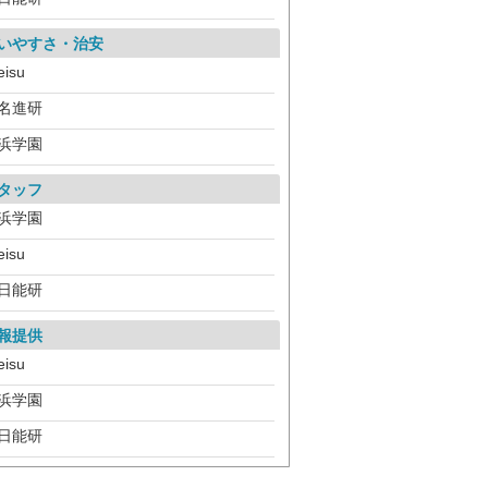
いやすさ・治安
eisu
名進研
浜学園
タッフ
浜学園
eisu
日能研
報提供
eisu
浜学園
日能研