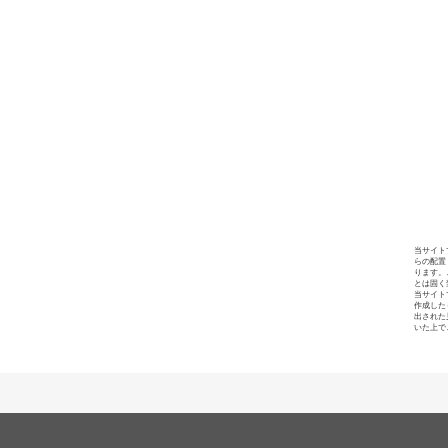
当サイト
らの配置
ります。
とは固く
当サイト
作成した
出された
いた上で