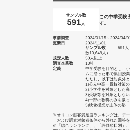
サンプル数
この中学受験
591
す。
人
事前調査
2024/01/15～2024/04/0
更新日
2024/11/01
サンプル数
591
数10,649人）
規定人数
50人以上
調査企業数
13社
定義
中学受験を目的とし、小
ムに沿った形で集団授業
ただし、以下は対象外と
1)公立中高一貫校対策
2)小学生を対象とした
3)受験等を対象としな
4)一部の教科のみを扱
5)映像授業が主体の塾
※オリコン顧客満足度ランキングは、デー
および調査対象者条件から外れた回答を
※「総合ランキング」、「評価項目別」、