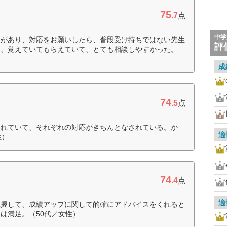
75
.7
点
中学
とがあり、対応をお願いしたら、普段受け持ちではない先生
評
と、覚えていてもらえていて、とても相談しやすかった。
成
74
.5
点
されていて、それぞれの対応がきちんとなされている。か
適
性）
74
.4
点
適
把握して、成績アップに関して的確にアドバイスをくれると
は満足。（50代／女性）