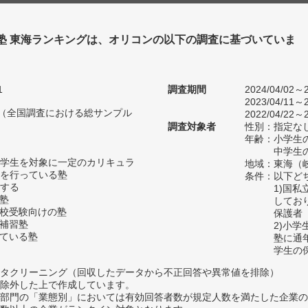
 塾 東海ランキングは、オリコンの以下の調査に基づいていま
1
調査期間
2024/04/02～2
2023/04/11～2
人（全国調査における総サンプル
2022/04/22～2
調査対象者
性別：指定な
年齢：小学生の
中学生の
学生を対象に一定のカリキュラ
地域：東海（
を行っている塾
条件：以下ど
する
1)国
の塾
してお
高校受験向けの塾
保護者
い補習塾
2)小
っている塾
塾に通
学生の
タクリーニング（回収したデータから不正回答や異常値を排除）
除外した上で作成しています。
部門の「業態別」においては有効回答者数が規定人数を満たした企業の