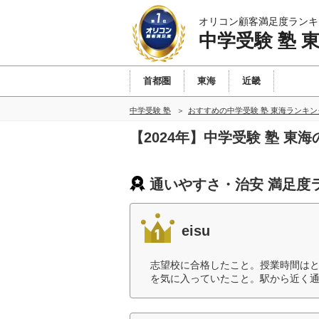
オリコン顧客満足度ランキ
中学受験 塾 
首都圏
東海
近畿
中学受験 塾
おすすめの中学受験 塾 東海ランキ
【2024年】中学受験 塾 
通いやすさ・治安 満足度
eisu
志望校に合格したこと。授業時間は
を気に入っていたこと。駅から近く通