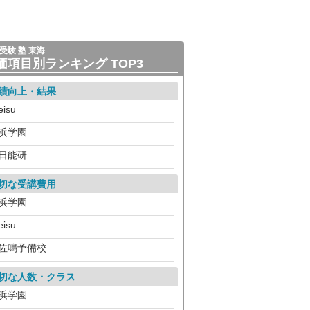
受験 塾 東海
価項目別ランキング TOP3
績向上・結果
eisu
浜学園
日能研
切な受講費用
浜学園
eisu
佐鳴予備校
切な人数・クラス
浜学園