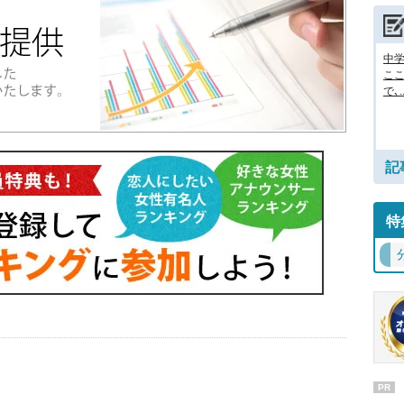
中
ここ
で､..
記
特
PR