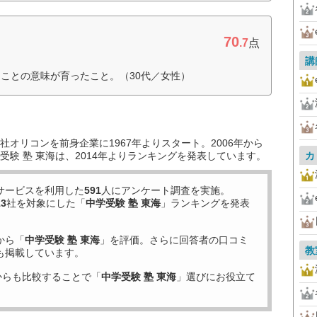
70
.7
点
講
ことの意味が育ったこと。（30代／女性）
オリコンを前身企業に1967年よりスタート。2006年から
験 塾 東海は、2014年よりランキングを発表しています。
カ
サービスを利用した
591
人にアンケート調査を実施。
13
社を対象にした「
中学受験 塾 東海
」ランキングを発表
から「
中学受験 塾 東海
」を評価。さらに回答者の口コミ
教
も掲載しています。
からも比較することで「
中学受験 塾 東海
」選びにお役立て