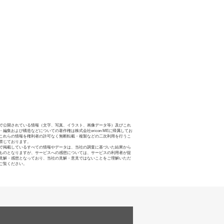
で公開されている情報（文字、写真、イラスト、画像データ等）及びこれ
・編集および構造などについての著作権は株式会社oricon MEに帰属してお
これらの情報を権利者の許可なく無断転載・複製などの二次利用を行うこ
禁じております。
で掲載しているすべての情報やデータは、当社の調査に基づいた結果から
ものとなりますが、サービスへの感想については、サービスの利用者が提
見解・感想となっており、当社の見解・意見ではないことをご理解いただ
ご覧ください。