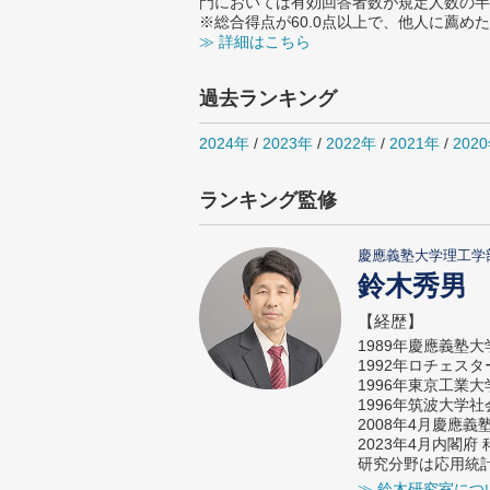
門においては有効回答者数が規定人数の半
※総合得点が60.0点以上で、他人に薦
≫ 詳細はこちら
過去ランキング
2024年
/
2023年
/
2022年
/
2021年
/
202
ランキング監修
慶應義塾大学理工学
鈴木秀男
【経歴】
1989年慶應義塾
1992年ロチェス
1996年東京工業
1996年筑波大学
2008年4月慶應
2023年4月内閣
研究分野は応用統
≫ 鈴木研究室につ