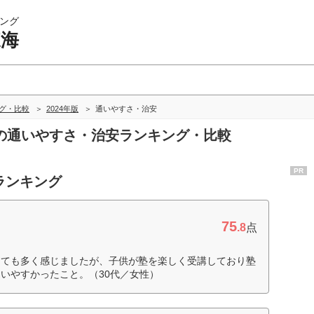
ング
東海
ング・比較
2024年版
通いやすさ・治安
東海の通いやすさ・治安ランキング・比較
PR
ランキング
75
.8
点
とても多く感じましたが、子供が塾を楽しく受講しており塾
いやすかったこと。（30代／女性）