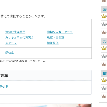
通
び替えて比較することが出来ます。
適切な受講費用
適切な人数・クラス
カリキュラムの充実さ
教室・自習室
ス
スタッフ
情報提供
愛知県
業が2社未満のため発表しておりません。
情
 東海
愛知県