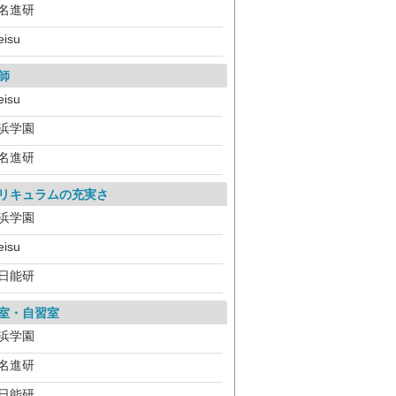
名進研
eisu
師
eisu
浜学園
名進研
リキュラムの充実さ
浜学園
eisu
日能研
室・自習室
浜学園
名進研
日能研