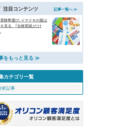
注目コンテンツ
記事一覧へ ≫
学受験塾選び､イマドキの親は
を見る ｢合格実績｣だけ
.
事をもっと見る ≫
集カテゴリ一覧
分析記事