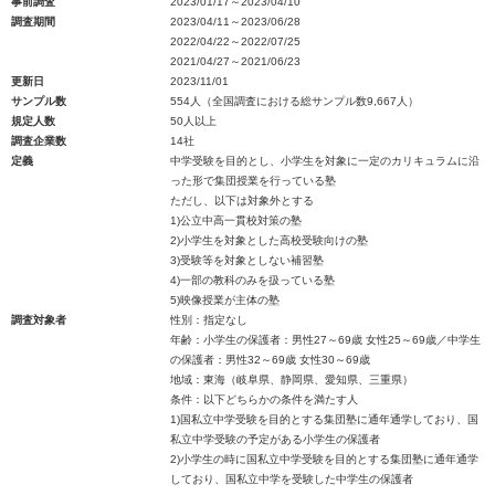
事前調査
2023/01/17～2023/04/10
調査期間
2023/04/11～2023/06/28
2022/04/22～2022/07/25
2021/04/27～2021/06/23
更新日
2023/11/01
サンプル数
554人（全国調査における総サンプル数9,667人）
規定人数
50人以上
調査企業数
14社
定義
中学受験を目的とし、小学生を対象に一定のカリキュラムに沿
った形で集団授業を行っている塾
ただし、以下は対象外とする
1)公立中高一貫校対策の塾
2)小学生を対象とした高校受験向けの塾
3)受験等を対象としない補習塾
4)一部の教科のみを扱っている塾
5)映像授業が主体の塾
調査対象者
性別：指定なし
年齢：小学生の保護者：男性27～69歳 女性25～69歳／中学生
の保護者：男性32～69歳 女性30～69歳
地域：東海（岐阜県、静岡県、愛知県、三重県）
条件：以下どちらかの条件を満たす人
1)国私立中学受験を目的とする集団塾に通年通学しており、国
私立中学受験の予定がある小学生の保護者
2)小学生の時に国私立中学受験を目的とする集団塾に通年通学
しており、国私立中学を受験した中学生の保護者