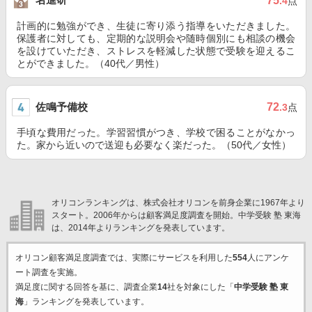
75
.4
点
計画的に勉強ができ、生徒に寄り添う指導をいただきました。
保護者に対しても、定期的な説明会や随時個別にも相談の機会
を設けていただき、ストレスを軽減した状態で受験を迎えるこ
とができました。（40代／男性）
佐鳴予備校
72
.3
点
手頃な費用だった。学習習慣がつき、学校で困ることがなかっ
た。家から近いので送迎も必要なく楽だった。（50代／女性）
オリコンランキングは、株式会社オリコンを前身企業に1967年より
スタート。2006年からは顧客満足度調査を開始。中学受験 塾 東海
は、2014年よりランキングを発表しています。
オリコン顧客満足度調査では、実際にサービスを利用した
554
人にアンケ
ート調査を実施。
満足度に関する回答を基に、調査企業
14
社を対象にした「
中学受験 塾 東
海
」ランキングを発表しています。