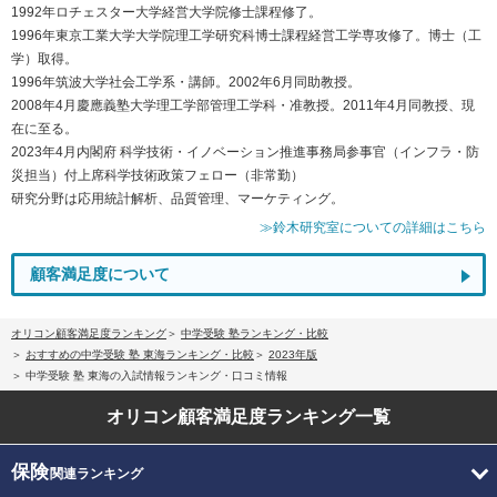
1992年ロチェスター大学経営大学院修士課程修了。
1996年東京工業大学大学院理工学研究科博士課程経営工学専攻修了。博士（工
学）取得。
1996年筑波大学社会工学系・講師。2002年6月同助教授。
2008年4月慶應義塾大学理工学部管理工学科・准教授。2011年4月同教授、現
在に至る。
2023年4月内閣府 科学技術・イノベーション推進事務局参事官（インフラ・防
災担当）付上席科学技術政策フェロー（非常勤）
研究分野は応用統計解析、品質管理、マーケティング。
≫鈴木研究室についての詳細はこちら
顧客満足度について
オリコン顧客満足度ランキング
中学受験 塾ランキング・比較
おすすめの中学受験 塾 東海ランキング・比較
2023年版
中学受験 塾 東海の入試情報ランキング・口コミ情報
オリコン顧客満足度
ランキング一覧
保険
関連ランキング