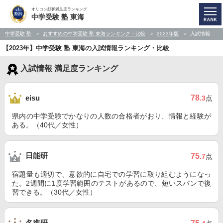
オリコン顧客満足度ランキング
中学受験 塾 東海
中学受験 塾
おすすめの中学受験 塾 東海ランキング・比較
2023年版
入試情報
【2023年】中学受験 塾 東海の入試情報ランキング・比較
入試情報 満足度ランキング
78
eisu
.3
点
県内の中学受験でかなりの人数の合格者がおり、情報と経験が
ある。（40代／女性）
日能研
75
.7
点
宿題量も適切で、意欲的に自宅での学習に取り組むようになっ
た。2週間に1度学習範囲のテストがあるので、短いスパンで復
習できる。（30代／女性）
名進研