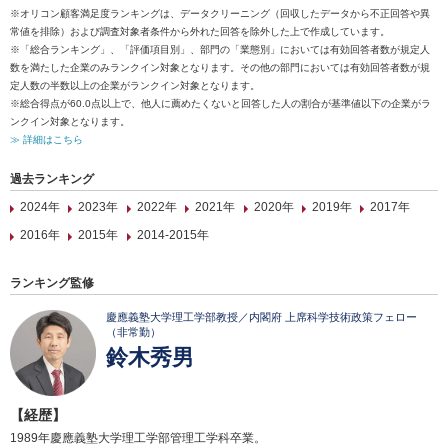
※オリコン顧客満足度ランキングは、データクリーニング（回収したデータから不正回答や異
常値を排除）および調査対象者条件から外れた回答を除外した上で作成しています。
※「総合ランキング」、「評価項目別」、部門の「業態別」においては有効回答者数が規定人
数を満たした企業のみランクイン対象となります。その他の部門においては有効回答者数が規
定人数の半数以上の企業がランクイン対象となります。
※総合得点が60.0点以上で、他人に薦めたくないと回答した人の割合が基準値以下の企業がラ
ンクイン対象となります。
≫ 詳細はこちら
過去ランキング
2024年
2023年
2022年
2021年
2020年
2019年
2017年
2016年
2015年
2014-2015年
ランキング監修
慶應義塾大学理工学部教授／内閣府 上席科学技術政策フェロー
（非常勤）
鈴木秀男
【経歴】
1989年慶應義塾大学理工学部管理工学科卒業。