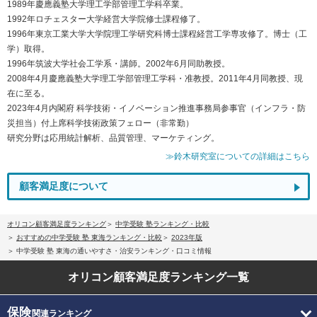
1989年慶應義塾大学理工学部管理工学科卒業。
1992年ロチェスター大学経営大学院修士課程修了。
1996年東京工業大学大学院理工学研究科博士課程経営工学専攻修了。博士（工
学）取得。
1996年筑波大学社会工学系・講師。2002年6月同助教授。
2008年4月慶應義塾大学理工学部管理工学科・准教授。2011年4月同教授、現
在に至る。
2023年4月内閣府 科学技術・イノベーション推進事務局参事官（インフラ・防
災担当）付上席科学技術政策フェロー（非常勤）
研究分野は応用統計解析、品質管理、マーケティング。
≫鈴木研究室についての詳細はこちら
顧客満足度について
オリコン顧客満足度ランキング
中学受験 塾ランキング・比較
おすすめの中学受験 塾 東海ランキング・比較
2023年版
中学受験 塾 東海の通いやすさ・治安ランキング・口コミ情報
オリコン顧客満足度
ランキング一覧
保険
関連ランキング