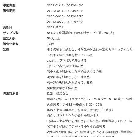
事前調査
2023/01/17～2023/04/10
調査期間
2023/04/11～2023/06/28
2022/04/22～2022/07/25
2021/04/27～2021/06/23
更新日
2023/11/01
サンプル数
554人（全国調査における総サンプル数9,667人）
規定人数
50人以上
調査企業数
14社
定義
中学受験を目的とし、小学生を対象に一定のカリキュラムに沿
った形で集団授業を行っている塾
ただし、以下は対象外とする
1)公立中高一貫校対策の塾
2)小学生を対象とした高校受験向けの塾
3)受験等を対象としない補習塾
4)一部の教科のみを扱っている塾
5)映像授業が主体の塾
調査対象者
性別：指定なし
年齢：小学生の保護者：男性27～69歳 女性25～69歳／中学生
の保護者：男性32～69歳 女性30～69歳
地域：東海（岐阜県、静岡県、愛知県、三重県）
条件：以下どちらかの条件を満たす人
1)国私立中学受験を目的とする集団塾に通年通学しており、国
私立中学受験の予定がある小学生の保護者
2)小学生の時に国私立中学受験を目的とする集団塾に通年通学