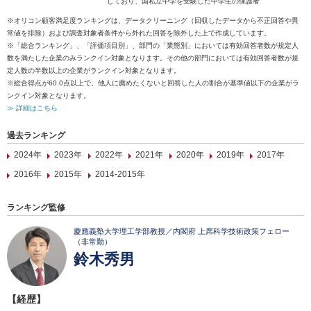
しており、国私立中学を受験した中学生の保護者
※オリコン顧客満足度ランキングは、データクリーニング（回収したデータから不正回答や異
常値を排除）および調査対象者条件から外れた回答を除外した上で作成しています。
※「総合ランキング」、「評価項目別」、部門の「業態別」においては有効回答者数が規定人
数を満たした企業のみランクイン対象となります。その他の部門においては有効回答者数が規
定人数の半数以上の企業がランクイン対象となります。
※総合得点が60.0点以上で、他人に薦めたくないと回答した人の割合が基準値以下の企業がラ
ンクイン対象となります。
≫ 詳細はこちら
過去ランキング
2024年
2023年
2022年
2021年
2020年
2019年
2017年
2016年
2015年
2014-2015年
ランキング監修
慶應義塾大学理工学部教授／内閣府 上席科学技術政策フェロー
（非常勤）
鈴木秀男
【経歴】