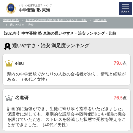
オリコン顧客満足度ランキング
中学受験 塾 東海
中学受験 塾
おすすめの中学受験 塾 東海ランキング・比較
2023年版
通いやすさ・治安
【2023年】中学受験 塾 東海の通いやすさ・治安ランキング・比較
通いやすさ・治安 満足度ランキング
79
eisu
.0
点
県内の中学受験でかなりの人数の合格者がおり、情報と経験が
ある。（40代／女性）
名進研
76
.5
点
計画的に勉強ができ、生徒に寄り添う指導をいただきました。
保護者に対しても、定期的な説明会や随時個別にも相談の機会
を設けていただき、ストレスを軽減した状態で受験を迎えるこ
とができました。（40代／男性）