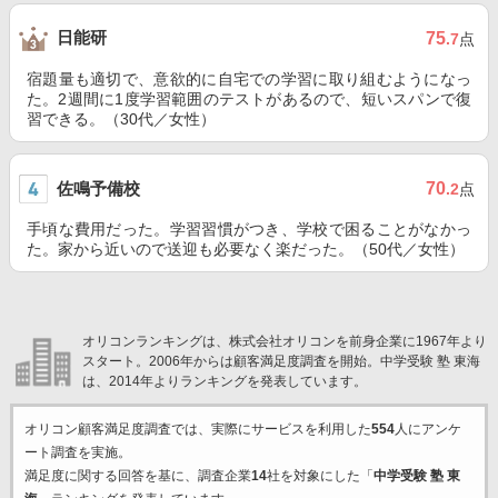
日能研
75
.7
点
宿題量も適切で、意欲的に自宅での学習に取り組むようになっ
た。2週間に1度学習範囲のテストがあるので、短いスパンで復
習できる。（30代／女性）
佐鳴予備校
70
.2
点
手頃な費用だった。学習習慣がつき、学校で困ることがなかっ
た。家から近いので送迎も必要なく楽だった。（50代／女性）
オリコンランキングは、株式会社オリコンを前身企業に1967年より
スタート。2006年からは顧客満足度調査を開始。中学受験 塾 東海
は、2014年よりランキングを発表しています。
オリコン顧客満足度調査では、実際にサービスを利用した
554
人にアンケ
ート調査を実施。
満足度に関する回答を基に、調査企業
14
社を対象にした「
中学受験 塾 東