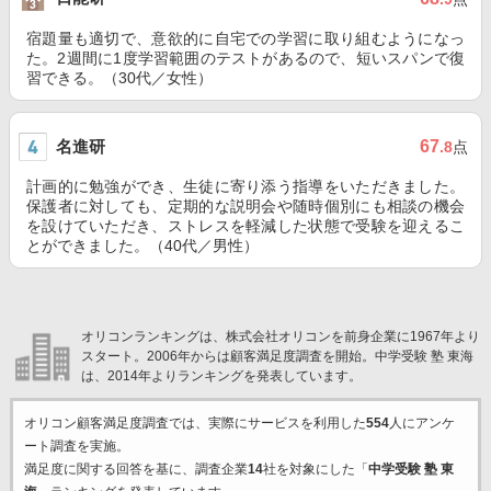
宿題量も適切で、意欲的に自宅での学習に取り組むようになっ
た。2週間に1度学習範囲のテストがあるので、短いスパンで復
習できる。（30代／女性）
名進研
67
.8
点
計画的に勉強ができ、生徒に寄り添う指導をいただきました。
保護者に対しても、定期的な説明会や随時個別にも相談の機会
を設けていただき、ストレスを軽減した状態で受験を迎えるこ
とができました。（40代／男性）
オリコンランキングは、株式会社オリコンを前身企業に1967年より
スタート。2006年からは顧客満足度調査を開始。中学受験 塾 東海
は、2014年よりランキングを発表しています。
オリコン顧客満足度調査では、実際にサービスを利用した
554
人にアンケ
ート調査を実施。
満足度に関する回答を基に、調査企業
14
社を対象にした「
中学受験 塾 東