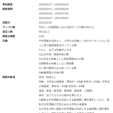
事前調査
2023/01/17～2023/04/10
調査期間
2023/04/11～2023/06/28
2022/04/22～2022/07/25
2021/04/27～2021/06/23
更新日
2023/11/01
サンプル数
554人（全国調査における総サンプル数9,667人）
規定人数
50人以上
調査企業数
14社
定義
中学受験を目的とし、小学生を対象に一定のカリキュラムに沿
った形で集団授業を行っている塾
ただし、以下は対象外とする
1)公立中高一貫校対策の塾
2)小学生を対象とした高校受験向けの塾
3)受験等を対象としない補習塾
4)一部の教科のみを扱っている塾
5)映像授業が主体の塾
調査対象者
性別：指定なし
年齢：小学生の保護者：男性27～69歳 女性25～69歳／中学生
の保護者：男性32～69歳 女性30～69歳
地域：東海（岐阜県、静岡県、愛知県、三重県）
条件：以下どちらかの条件を満たす人
1)国私立中学受験を目的とする集団塾に通年通学しており、国
私立中学受験の予定がある小学生の保護者
2)小学生の時に国私立中学受験を目的とする集団塾に通年通学