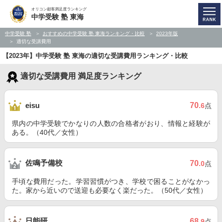
オリコン顧客満足度ランキング
中学受験 塾 東海
中学受験 塾
おすすめの中学受験 塾 東海ランキング・比較
2023年版
適切な受講費用
【2023年】中学受験 塾 東海の適切な受講費用ランキング・比較
適切な受講費用 満足度ランキング
70
eisu
.6
点
県内の中学受験でかなりの人数の合格者がおり、情報と経験が
ある。（40代／女性）
佐鳴予備校
70
.0
点
手頃な費用だった。学習習慣がつき、学校で困ることがなかっ
た。家から近いので送迎も必要なく楽だった。（50代／女性）
日能研
68
.9
点