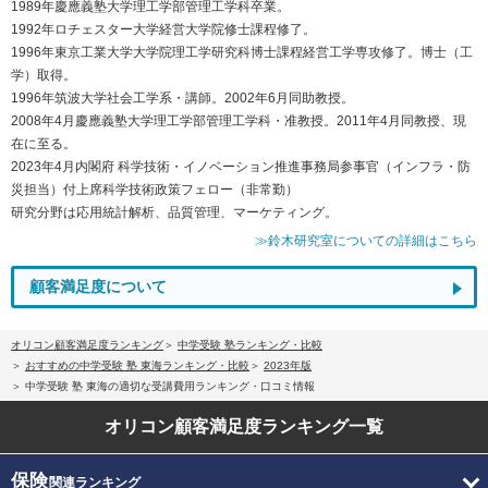
1989年慶應義塾大学理工学部管理工学科卒業。
1992年ロチェスター大学経営大学院修士課程修了。
1996年東京工業大学大学院理工学研究科博士課程経営工学専攻修了。博士（工
学）取得。
1996年筑波大学社会工学系・講師。2002年6月同助教授。
2008年4月慶應義塾大学理工学部管理工学科・准教授。2011年4月同教授、現
在に至る。
2023年4月内閣府 科学技術・イノベーション推進事務局参事官（インフラ・防
災担当）付上席科学技術政策フェロー（非常勤）
研究分野は応用統計解析、品質管理、マーケティング。
≫鈴木研究室についての詳細はこちら
顧客満足度について
オリコン顧客満足度ランキング
中学受験 塾ランキング・比較
おすすめの中学受験 塾 東海ランキング・比較
2023年版
中学受験 塾 東海の適切な受講費用ランキング・口コミ情報
オリコン顧客満足度
ランキング一覧
保険
関連ランキング