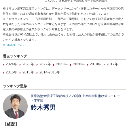
しており、国私立中学を受験した中学生の保護者
※オリコン顧客満足度ランキングは、データクリーニング（回収したデータから不正回答や異
常値を排除）および調査対象者条件から外れた回答を除外した上で作成しています。
※「総合ランキング」、「評価項目別」、部門の「業態別」においては有効回答者数が規定人
数を満たした企業のみランクイン対象となります。その他の部門においては有効回答者数が規
定人数の半数以上の企業がランクイン対象となります。
※総合得点が60.0点以上で、他人に薦めたくないと回答した人の割合が基準値以下の企業がラ
ンクイン対象となります。
≫ 詳細はこちら
過去ランキング
2024年
2023年
2022年
2021年
2020年
2019年
2017年
2016年
2015年
2014-2015年
ランキング監修
慶應義塾大学理工学部教授／内閣府 上席科学技術政策フェロー
（非常勤）
鈴木秀男
【経歴】