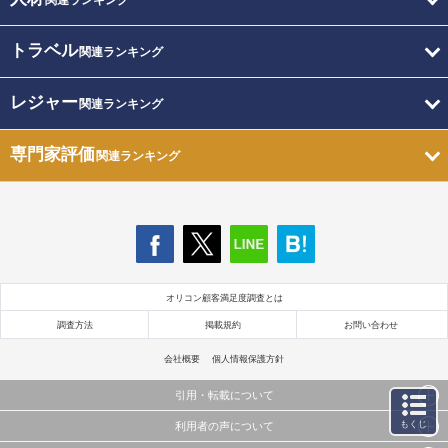
関連ランキング
トラベル
関連ランキング
レジャー
関連ランキング
専門家評価
関連ランキング
オリコン顧客満足度調査とは
調査方法
掲載規約
お問い合わせ
会社概要
個人情報保護方針
引用・転載について
もくじ
利用者の声について
当サイトで公開されている情報（文字、写真、イラスト、画像データ等）及びこれらの配置・
編集および構造などについての著作権は株式会社oricon MEに帰属しております。