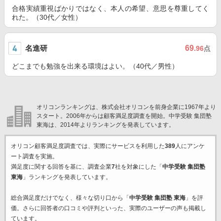
合格実績重視ばかりではなく、本人の希望、意思を尊重してく
れた。（30代／女性）
名進研
69
.96
点
どこまでも勉強を出来る環境はよい。（40代／男性）
オリコンランキングは、株式会社オリコンを前身企業に1967年より
スタート。2006年からは顧客満足度調査を開始。中学受験 集団塾
東海は、2014年よりランキングを発表しています。
オリコン顧客満足度調査では、実際にサービスを利用した
389
人にアンケ
ート調査を実施。
満足度に関する回答を基に、調査企業
7
社を対象にした「
中学受験 集団塾
東海
」ランキングを発表しています。
総合満足度だけでなく、様々な切り口から「
中学受験 集団塾 東海
」を評
価。さらに回答者の口コミや評判といった、実際のユーザーの声も掲載し
ています。