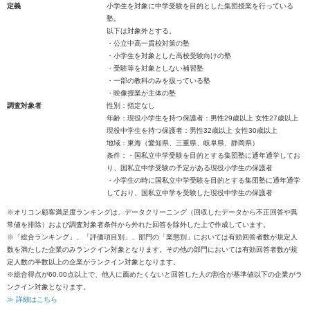
定義
小学生を対象に中学受験を目的とした集団授業を行っている
塾。
以下は対象外とする。
・公立中高一貫校対策の塾
・小学生を対象とした高校受験向けの塾
・受験等を対象としない補習塾
・一部の教科のみを扱っている塾
・映像授業が主体の塾
調査対象者
性別：指定なし
年齢：現役小学生を持つ保護者：男性29歳以上 女性27歳以上
現役中学生を持つ保護者：男性32歳以上 女性30歳以上
地域：東海（愛知県、三重県、岐阜県、静岡県）
条件：・国私立中学受験を目的とする集団塾に通年通学してお
り、国私立中学受験の予定がある現役小学生の保護者
・小学生の時に国私立中学受験を目的とする集団塾に通年通学
しており、国私立中学を受験した現役中学生の保護者
※オリコン顧客満足度ランキングは、データクリーニング（回収したデータから不正回答や異
常値を排除）および調査対象者条件から外れた回答を除外した上で作成しています。
※「総合ランキング」、「評価項目別」、部門の「業態別」においては有効回答者数が規定人
数を満たした企業のみランクイン対象となります。その他の部門においては有効回答者数が規
定人数の半数以上の企業がランクイン対象となります。
※総合得点が60.00点以上で、他人に薦めたくないと回答した人の割合が基準値以下の企業がラ
ンクイン対象となります。
≫ 詳細はこちら