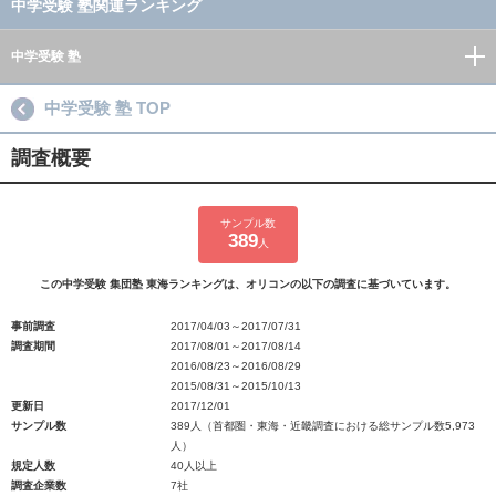
中学受験 塾関連ランキング
中学受験 塾
中学受験 塾 TOP
調査概要
サンプル数
389
人
この中学受験 集団塾 東海ランキングは、オリコンの以下の調査に基づいています。
事前調査
2017/04/03～2017/07/31
調査期間
2017/08/01～2017/08/14
2016/08/23～2016/08/29
2015/08/31～2015/10/13
更新日
2017/12/01
サンプル数
389人（首都圏・東海・近畿調査における総サンプル数5,973
人）
規定人数
40人以上
調査企業数
7社