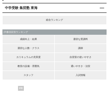
中学受験 集団塾 東海
総合ランキング
評価項目別ランキング
成績向上・結果
適切な受講料
適切な人数・クラス
講師
カリキュラムの充実度
自習室の使いやすさ
教室の設備・雰囲気
通いやすさ・治安
スタッフ
入試情報
PR