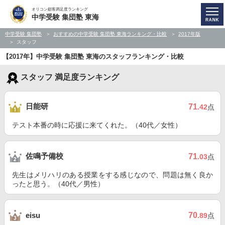
オリコン顧客満足度ランキング
中学受験 集団塾 東海
中学受験 集団塾
おすすめの中学受験 集団塾 東海ランキング・比較
2017年版
スタッフ
【2017年】中学受験 集団塾 東海のスタッフランキング・比較
スタッフ 満足度ランキング
日能研
71
.42
点
テスト本番の時に応援に来てくれた。（40代／女性）
佐鳴予備校
71
.03
点
先生はメリハリのある授業をする感じなので、問題は無く良か
ったと思う。（40代／男性）
70
eisu
.89
点