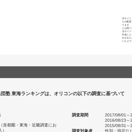
当サイト
らの配置
ります。
とは固く
当サイト
作成した
出された
いた上で
集団塾 東海ランキングは、オリコンの以下の調査に基づいて
1
調査期間
2017/08/01～2
2016/08/23～2
人（首都圏・東海・近畿調査にお
2015/08/31～2
人）
調査対象者
性別：指定な