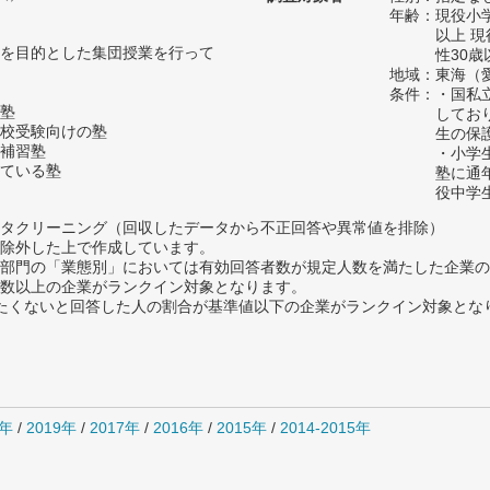
年齢：現役小学
以上 
を目的とした集団授業を行って
性30歳
地域：東海（
条件：・国私
塾
してお
校受験向けの塾
生の保
補習塾
・小学
ている塾
塾に通
役中学
タクリーニング（回収したデータから不正回答や異常値を排除）
除外した上で作成しています。
部門の「業態別」においては有効回答者数が規定人数を満たした企業の
数以上の企業がランクイン対象となります。
薦めたくないと回答した人の割合が基準値以下の企業がランクイン対象とな
0年
/
2019年
/
2017年
/
2016年
/
2015年
/
2014-2015年