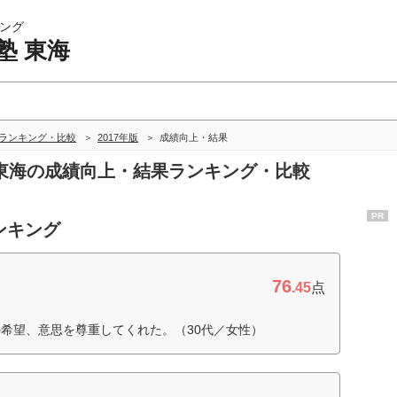
ング
塾 東海
海ランキング・比較
2017年版
成績向上・結果
塾 東海の成績向上・結果ランキング・比較
PR
ンキング
76
.45
点
希望、意思を尊重してくれた。（30代／女性）