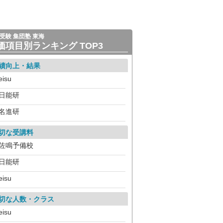
受験 集団塾 東海
価項目別ランキング TOP3
績向上・結果
eisu
日能研
名進研
切な受講料
佐鳴予備校
日能研
eisu
切な人数・クラス
eisu