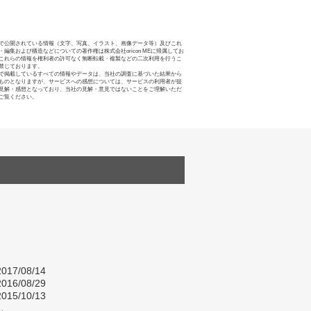
で公開されている情報（文字、写真、イラスト、画像データ等）及びこれ
・編集および構造などについての著作権は株式会社oricon MEに帰属してお
これらの情報を権利者の許可なく無断転載・複製などの二次利用を行うこ
禁じております。
で掲載しているすべての情報やデータは、当社の調査に基づいた結果から
ものとなりますが、サービスへの感想については、サービスの利用者が提
見解・感想となっており、当社の見解・意見ではないことをご理解いただ
ご覧ください。
017/08/14
016/08/29
015/10/13
し