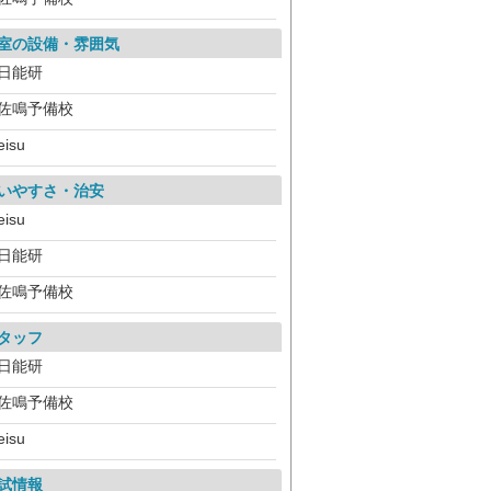
室の設備・雰囲気
日能研
佐鳴予備校
eisu
いやすさ・治安
eisu
日能研
佐鳴予備校
タッフ
日能研
佐鳴予備校
eisu
試情報