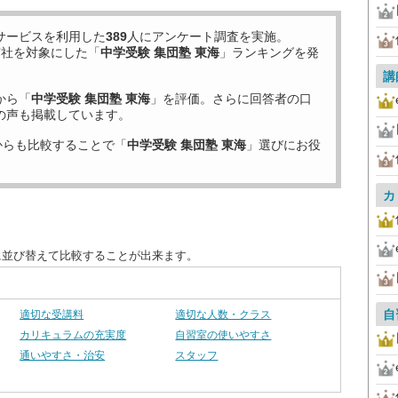
サービスを利用した
389
人にアンケート調査を実施。
7
社を対象にした「
中学受験 集団塾 東海
」ランキングを発
講
から「
中学受験 集団塾 東海
」を評価。さらに回答者の口
の声も掲載しています。
からも比較することで「
中学受験 集団塾 東海
」選びにお役
カ
に並び替えて比較することが出来ます。
自
適切な受講料
適切な人数・クラス
カリキュラムの充実度
自習室の使いやすさ
通いやすさ・治安
スタッフ