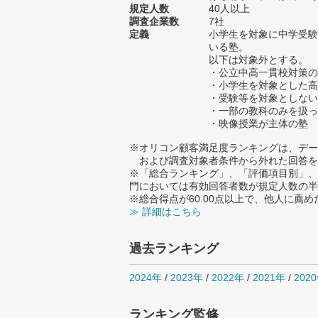
規定人数
40人以上
調査企業数
7社
定義
小学生を対象に中学受験
いる塾。
以下は対象外とする。
・公立中高一貫校対策の
・小学生を対象とした高
・受験等を対象としない
・一部の教科のみを扱っ
・映像授業が主体の塾
※オリコン顧客満足度ランキングは、デー
および調査対象者条件から外れた回答を
※「総合ランキング」、「評価項目別」、
門においては有効回答者数が規定人数の半
※総合得点が60.00点以上で、他人に
≫ 詳細はこちら
過去ランキング
2024年
/
2023年
/
2022年
/
2021年
/
202
ランキング監修