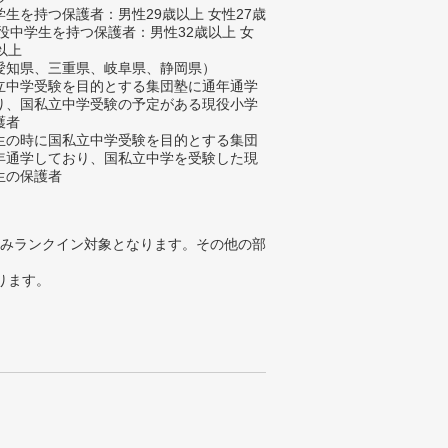
生を持つ保護者：男性29歳以上 女性27歳
現役中学生を持つ保護者：男性32歳以上 女
以上
愛知県、三重県、岐阜県、静岡県）
立中学受験を目的とする集団塾に通年通学
り、国私立中学受験の予定がある現役小学
護者
生の時に国私立中学受験を目的とする集団
年通学しており、国私立中学を受験した現
生の保護者
みランクイン対象となります。その他の部
ります。