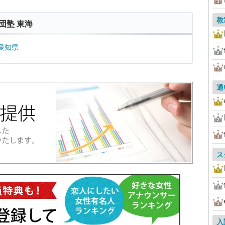
教
団塾 東海
愛知県
通
ス
入