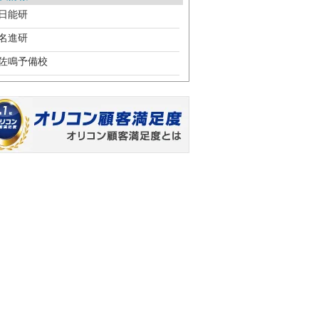
日能研
名進研
佐鳴予備校