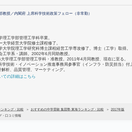
部教授／内閣府 上席科学技術政策フェロー（非常勤）
大学理工学部管理工学科卒業。
ター大学経営大学院修士課程修了。
大学大学院理工学研究科博士課程経営工学専攻修了。博士（工学）取得。
社会工学系・講師。2002年6月同助教授。
義塾大学理工学部管理工学科・准教授。2011年4月同教授、現在に至る。
府 科学技術・イノベーション推進事務局参事官（インフラ・防災担当）
計解析、品質管理、マーケティング。
いての詳細はこちら
ランキング・比較
おすすめの中学受験 集団塾 東海ランキング・比較
2017年版
グ・口コミ情報