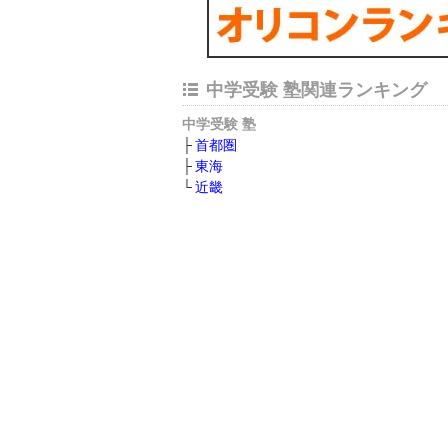
中学受験 塾関連ランキング
中学受験 塾
首都圏
東海
近畿