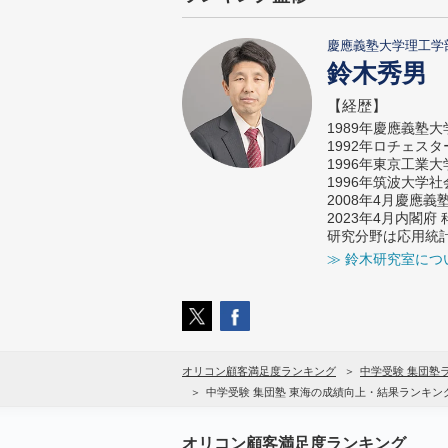
慶應義塾大学理工学
鈴木秀男
【経歴】
1989年慶應義塾
1992年ロチェス
1996年東京工業
1996年筑波大学
2008年4月慶應
2023年4月内閣
研究分野は応用統
≫ 鈴木研究室につ
オリコン顧客満足度ランキング
中学受験 集団塾
中学受験 集団塾 東海の成績向上・結果ランキン
オリコン顧客満足度ランキング