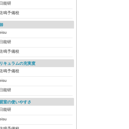
日能研
佐鳴予備校
師
eisu
日能研
佐鳴予備校
リキュラムの充実度
佐鳴予備校
eisu
日能研
習室の使いやすさ
日能研
eisu
佐鳴予備校