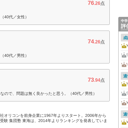
76
.26
点
（40代／女性）
中学
評
成
74
.26
点
（40代／男性）
適
73
.94
点
なので、問題は無く良かったと思う。（40代／男性）
適
オリコンを前身企業に1967年よりスタート。2006年から
験 集団塾 東海は、2014年よりランキングを発表していま