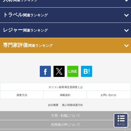
関連ランキング
トラベル
関連ランキング
レジャー
関連ランキング
専門家評価
関連ランキング
オリコン顧客満足度調査とは
調査方法
掲載規約
お問い合わせ
会社概要
個人情報保護方針
引用・転載について
もくじ
利用者の声について
当サイトで公開されている情報（文字、写真、イラスト、画像データ等）及びこれらの配置・
編集および構造などについての著作権は株式会社oricon MEに帰属しております。