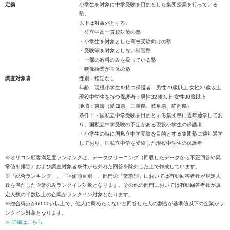
定義
小学生を対象に中学受験を目的とした集団授業を行っている
塾。
以下は対象外とする。
・公立中高一貫校対策の塾
・小学生を対象とした高校受験向けの塾
・受験等を対象としない補習塾
・一部の教科のみを扱っている塾
・映像授業が主体の塾
調査対象者
性別：指定なし
年齢：現役小学生を持つ保護者：男性29歳以上 女性27歳以上
現役中学生を持つ保護者：男性32歳以上 女性30歳以上
地域：東海（愛知県、三重県、岐阜県、静岡県）
条件：・国私立中学受験を目的とする集団塾に通年通学してお
り、国私立中学受験の予定がある現役小学生の保護者
・小学生の時に国私立中学受験を目的とする集団塾に通年通学
しており、国私立中学を受験した現役中学生の保護者
※オリコン顧客満足度ランキングは、データクリーニング（回収したデータから不正回答や異
常値を排除）および調査対象者条件から外れた回答を除外した上で作成しています。
※「総合ランキング」、「評価項目別」、部門の「業態別」においては有効回答者数が規定人
数を満たした企業のみランクイン対象となります。その他の部門においては有効回答者数が規
定人数の半数以上の企業がランクイン対象となります。
※総合得点が60.00点以上で、他人に薦めたくないと回答した人の割合が基準値以下の企業がラ
ンクイン対象となります。
≫ 詳細はこちら