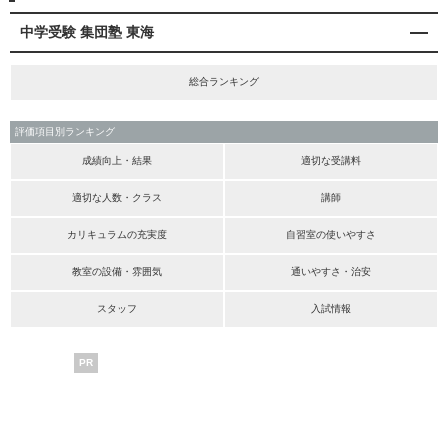
中学受験 集団塾 東海
総合ランキング
評価項目別ランキング
成績向上・結果
適切な受講料
適切な人数・クラス
講師
カリキュラムの充実度
自習室の使いやすさ
教室の設備・雰囲気
通いやすさ・治安
スタッフ
入試情報
PR