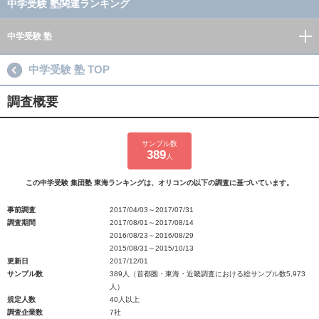
中学受験 塾関連ランキング
中学受験 塾
中学受験 塾 TOP
調査概要
サンプル数
389
人
この中学受験 集団塾 東海ランキングは、オリコンの以下の調査に基づいています。
事前調査
2017/04/03～2017/07/31
調査期間
2017/08/01～2017/08/14
2016/08/23～2016/08/29
2015/08/31～2015/10/13
更新日
2017/12/01
サンプル数
389人（首都圏・東海・近畿調査における総サンプル数5,973
人）
規定人数
40人以上
調査企業数
7社