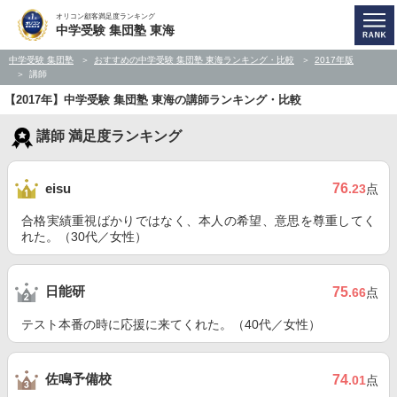
オリコン顧客満足度ランキング
中学受験 集団塾 東海
中学受験 集団塾
おすすめの中学受験 集団塾 東海ランキング・比較
2017年版
講師
【2017年】中学受験 集団塾 東海の講師ランキング・比較
講師 満足度ランキング
76
eisu
.23
点
合格実績重視ばかりではなく、本人の希望、意思を尊重してく
れた。（30代／女性）
日能研
75
.66
点
テスト本番の時に応援に来てくれた。（40代／女性）
佐鳴予備校
74
.01
点