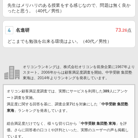
先生はメリハリのある授業をする感じなので、問題は無く良か
ったと思う。（40代／男性）
名進研
73
.26
点
どこまでも勉強を出来る環境はよい。（40代／男性）
オリコンランキングは、株式会社オリコンを前身企業に1967年より
スタート。2006年からは顧客満足度調査を開始。中学受験 集団塾
東海は、2014年よりランキングを発表しています。
オリコン顧客満足度調査では、実際にサービスを利用した
389
人にアンケ
ート調査を実施。
満足度に関する回答を基に、調査企業
7
社を対象にした「
中学受験 集団塾
東海
」ランキングを発表しています。
総合満足度だけでなく、様々な切り口から「
中学受験 集団塾 東海
」を評
価。さらに回答者の口コミや評判といった、実際のユーザーの声も掲載し
ています。