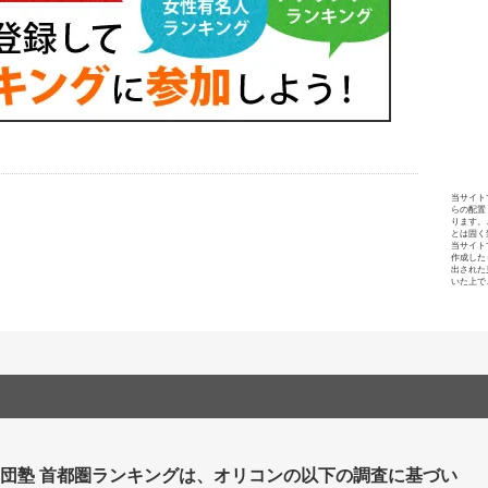
当サイト
らの配置
ります。
とは固く
当サイト
作成した
出された
いた上で
集団塾 首都圏ランキングは、オリコンの以下の調査に基づい