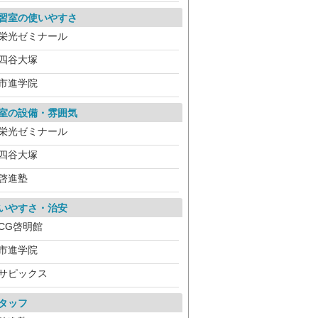
習室の使いやすさ
栄光ゼミナール
四谷大塚
市進学院
室の設備・雰囲気
栄光ゼミナール
四谷大塚
啓進塾
いやすさ・治安
CG啓明館
市進学院
サピックス
タッフ