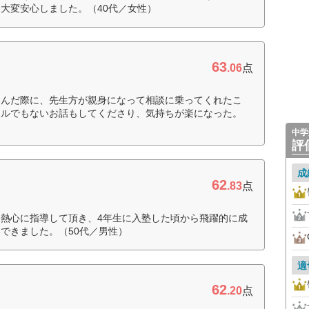
大変安心しました。（40代／女性）
63
.06
点
悩んだ際に、先生方が親身になって相談に乗ってくれたこ
ールでもないお話もしてくださり、気持ちが楽になった。
中学
評
成
62
.83
点
熱心に指導して頂き、4年生に入塾した頃から飛躍的に成
できました。（50代／男性）
適
62
.20
点