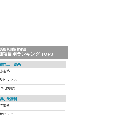
受験 集団塾 首都圏
価項目別ランキング TOP3
績向上・結果
啓進塾
サピックス
CG啓明館
切な受講料
啓進塾
サピックス