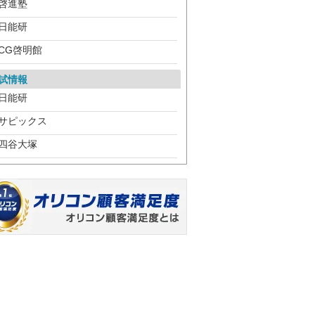
啓進塾
日能研
CG啓明館
試情報
日能研
サピックス
四谷大塚