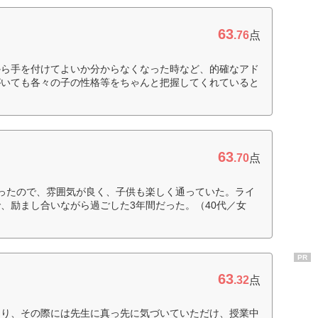
63
.76
点
から手を付けてよいか分からなくなった時など、的確なアド
がいても各々の子の性格等をちゃんと把握してくれていると
63
.70
点
ったので、雰囲気が良く、子供も楽しく通っていた。ライ
、励まし合いながら過ごした3年間だった。（40代／女
PR
63
.32
点
あり、その際には先生に真っ先に気づいていただけ、授業中