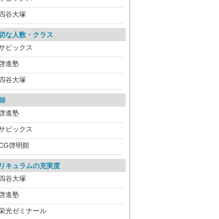
四谷大塚
切な人数・クラス
サピックス
啓進塾
四谷大塚
師
啓進塾
サピックス
CG啓明館
リキュラムの充実度
四谷大塚
啓進塾
栄光ゼミナール