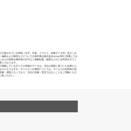
で公開されている情報（文字、写真、イラスト、画像データ等）及びこれ
・編集および構造などについての著作権は株式会社oricon MEに帰属してお
これらの情報を権利者の許可なく無断転載・複製などの二次利用を行うこ
禁じております。
で掲載しているすべての情報やデータは、当社の調査に基づいた結果から
ものとなりますが、サービスへの感想については、サービスの利用者が提
見解・感想となっており、当社の見解・意見ではないことをご理解いただ
ご覧ください。