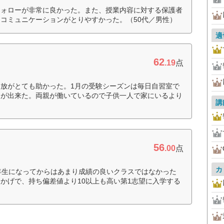
フォローが非常に良かった。また、授業内容に対する保護者
コミュニケーションがとりやすかった。（50代／男性）
適
62
.19
点
放がとても助かった。1月の受験シーズンは毎日自習室で
とが出来た。両親が働いているので子供一人で家にいるより
講
56
.00
点
カ
年生になってからはあまり成績の良いクラスではなかった
かげで、持ち偏差値より10以上も高い第1志望に入学する