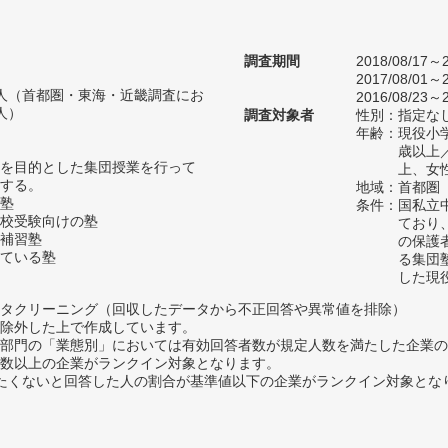
調査期間
2018/08/17～2
2017/08/01～2
46人（首都圏・東海・近畿調査にお
2016/08/23～2
人）
調査対象者
性別：指定な
年齢：現役小学
歳以上
を目的とした集団授業を行って
上、女
する。
地域：首都圏
塾
条件：国私立
校受験向けの塾
ており
補習塾
の保護
ている塾
る集団
した現
タクリーニング（回収したデータから不正回答や異常値を排除）
除外した上で作成しています。
部門の「業態別」においては有効回答者数が規定人数を満たした企業の
数以上の企業がランクイン対象となります。
薦めたくないと回答した人の割合が基準値以下の企業がランクイン対象とな