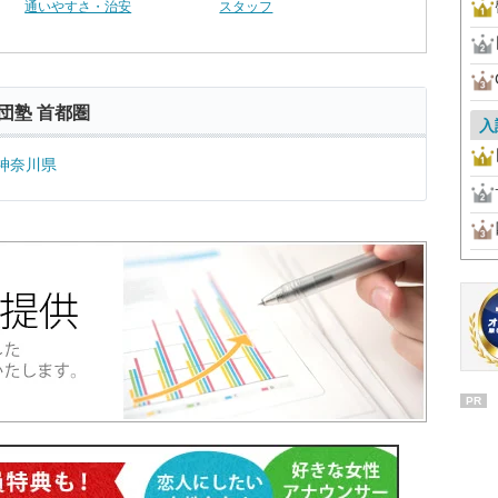
通いやすさ・治安
スタッフ
団塾 首都圏
入
神奈川県
PR