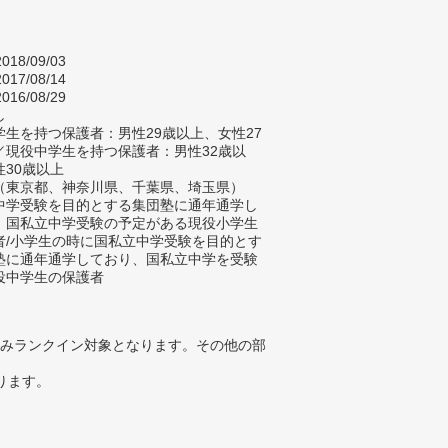
018/09/03
017/08/14
016/08/29
し
生を持つ保護者：男性29歳以上、女性27
／現役中学生を持つ保護者：男性32歳以
性30歳以上
（東京都、神奈川県、千葉県、埼玉県）
中学受験を目的とする集団塾に通年通学し
、国私立中学受験の予定がある現役小学生
者/小学生の時に国私立中学受験を目的とす
塾に通年通学しており、国私立中学を受験
役中学生の保護者
みランクイン対象となります。その他の部
ります。