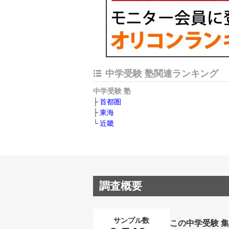
中学受験 塾関連ランキング
中学受験 塾
首都圏
東海
近畿
調査概要
サンプル数
この中学受験 