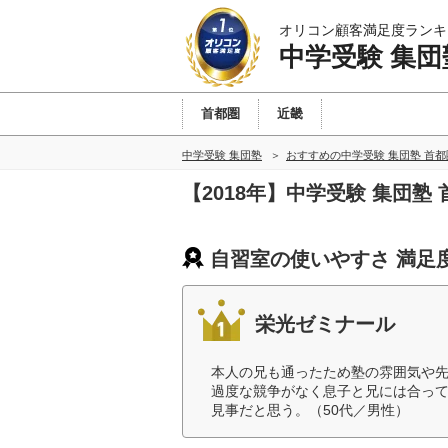
オリコン顧客満足度ランキ
中学受験 集団
首都圏
近畿
中学受験 集団塾
おすすめの中学受験 集団塾 首
【2018年】中学受験 集団
自習室の使いやすさ 満足
栄光ゼミナール
本人の兄も通ったため塾の雰囲気や
過度な競争がなく息子と兄には合っ
見事だと思う。（50代／男性）