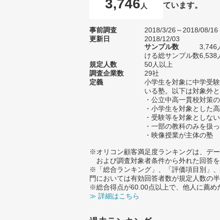
3,746
ています。
人
事前調査
2018/3/26～2018/08/16
更新日
2018/12/03
サンプル数
3,7
ける総サンプル数6,538
規定人数
50人以上
調査企業数
29社
定義
小学生を対象に中学受験
いる塾。以下は対象外と
・公立中高一貫校対策の
・小学生を対象とした高
・受験等を対象としない
・一部の教科のみを扱っ
・映像授業が主体の塾
※オリコン顧客満足度ランキングは、デー
および調査対象者条件から外れた回答を
※「総合ランキング」、「評価項目別」、
門においては有効回答者数が規定人数の半
※総合得点が60.00点以上で、他人に
≫ 詳細はこちら