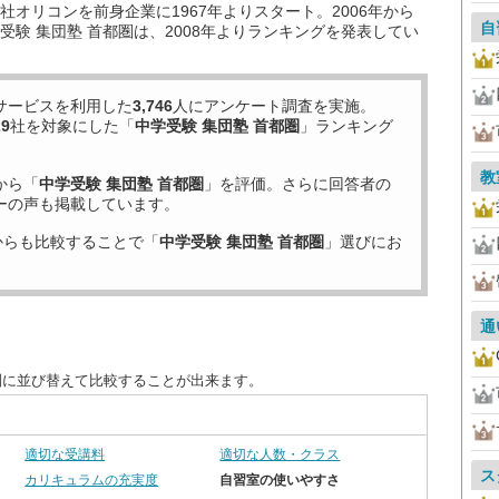
オリコンを前身企業に1967年よりスタート。2006年から
自
験 集団塾 首都圏は、2008年よりランキングを発表してい
サービスを利用した
3,746
人にアンケート調査を実施。
29
社を対象にした「
中学受験 集団塾 首都圏
」ランキング
教
から「
中学受験 集団塾 首都圏
」を評価。さらに回答者の
ーの声も掲載しています。
からも比較することで「
中学受験 集団塾 首都圏
」選びにお
通
別に並び替えて比較することが出来ます。
適切な受講料
適切な人数・クラス
ス
カリキュラムの充実度
自習室の使いやすさ