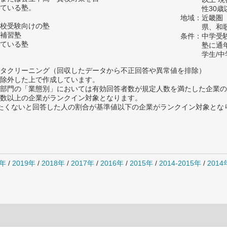
ている塾。
性30歳
地域：近畿圏
校受験向けの塾
県、和
補習塾
条件：中学受
ている塾
塾に通
学生/
タクリーニング（回収したデータから不正回答や異常値を排除）
除外した上で作成しています。
部門の「業態別」においては有効回答者数が規定人数を満たした企業の
数以上の企業がランクイン対象となります。
薦めたくないと回答した人の割合が基準値以下の企業がランクイン対象とな
0年
/
2019年
/
2018年
/
2017年
/
2016年
/
2015年
/
2014-2015年
/
201