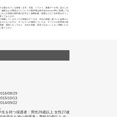
で公開されている情報（文字、写真、イラスト、画像データ等）及びこれ
・編集および構造などについての著作権は株式会社oricon MEに帰属してお
これらの情報を権利者の許可なく無断転載・複製などの二次利用を行うこ
禁じております。
で掲載しているすべての情報やデータは、当社の調査に基づいた結果から
ものとなりますが、サービスへの感想については、サービスの利用者が提
見解・感想となっており、当社の見解・意見ではないことをご理解いただ
ご覧ください。
016/08/29
015/10/13
014/09/22
し
生を持つ保護者：男性29歳以上 女性27歳
現役中学生を持つ保護者：男性32歳以上 女