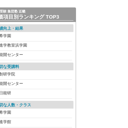
受験 集団塾 近畿
価項目別ランキング TOP3
績向上・結果
希学園
進学教室浜学園
能開センター
切な受講料
創研学院
能開センター
日能研
切な人数・クラス
希学園
進学館