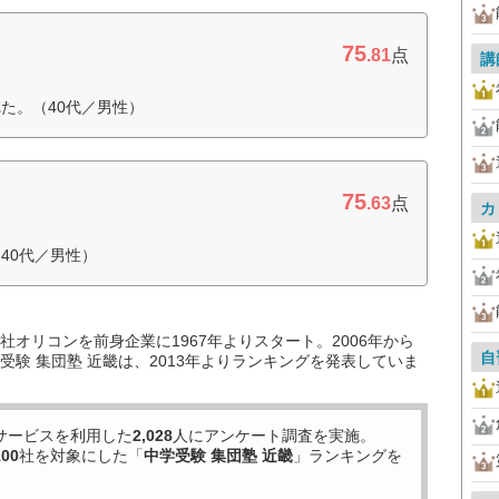
75
.81
点
講
た。（40代／男性）
75
.63
点
カ
40代／男性）
オリコンを前身企業に1967年よりスタート。2006年から
自
験 集団塾 近畿は、2013年よりランキングを発表していま
サービスを利用した
2,028
人にアンケート調査を実施。
100
社を対象にした「
中学受験 集団塾 近畿
」ランキングを