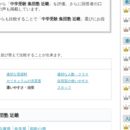
教
から「
中学受験 集団塾 近畿
」を評価。さらに回答者の口
の声も掲載しています。
からも比較することで「
中学受験 集団塾 近畿
」選びにお役
通
に並び替えて比較することが出来ます。
適切な受講料
適切な人数・クラス
ス
カリキュラムの充実度
自習室の使いやすさ
通いやすさ・治安
スタッフ
団塾 近畿
入
兵庫県
奈良県
和歌山県