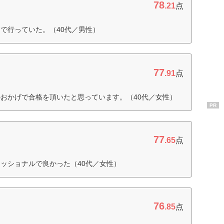
78
.21
点
で行っていた。（40代／男性）
77
.91
点
おかげで合格を頂いたと思っています。（40代／女性）
PR
77
.65
点
ッショナルで良かった（40代／女性）
76
.85
点