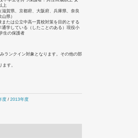
以上
（滋賀県、京都府、大阪府、兵庫県、奈良
歌山県）
験または公立中高一貫校対策を目的とする
年通学している（したことのある）現役小
中学生の保護者
みランクイン対象となります。その他の部
ります。
4年度
/
2013年度