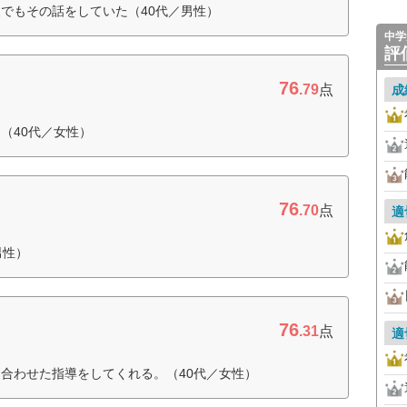
でもその話をしていた（40代／男性）
中学
評
76
.79
点
成
（40代／女性）
76
.70
点
適
男性）
76
.31
点
適
合わせた指導をしてくれる。（40代／女性）