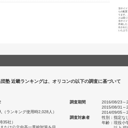
当サイト
らの配置
ります。
とは固く
当サイト
作成した
出された
いた上で
集団塾 近畿ランキングは、オリコンの以下の調査に基づいて
2
調査期間
2016/08/23～2
2015/08/31～2
30人（ランキング使用時2,028人）
2014/09/05～2
調査対象者
性別：指定な
時35社）
年齢：現役小学
または公立中高一貫校対策を目
以上 