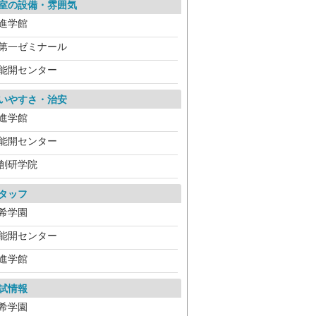
室の設備・雰囲気
進学館
第一ゼミナール
能開センター
いやすさ・治安
進学館
能開センター
創研学院
タッフ
希学園
能開センター
進学館
試情報
希学園