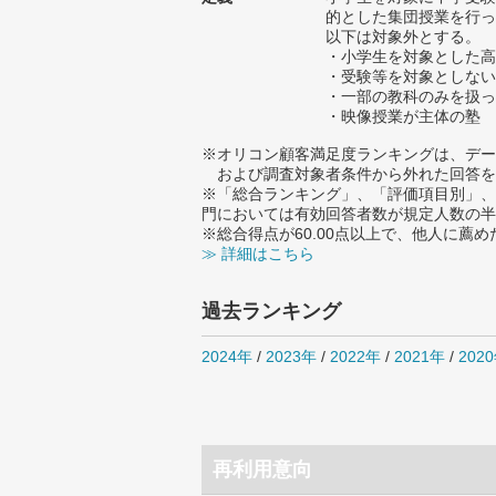
的とした集団授業を行っ
以下は対象外とする。
・小学生を対象とした高
・受験等を対象としない
・一部の教科のみを扱っ
・映像授業が主体の塾
※オリコン顧客満足度ランキングは、デー
および調査対象者条件から外れた回答を
※「総合ランキング」、「評価項目別」、
門においては有効回答者数が規定人数の半
※総合得点が60.00点以上で、他人に
≫ 詳細はこちら
過去ランキング
2024年
/
2023年
/
2022年
/
2021年
/
202
再利用意向