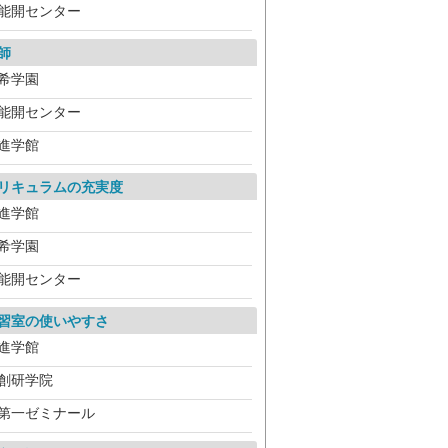
能開センター
師
希学園
能開センター
進学館
リキュラムの充実度
進学館
希学園
能開センター
習室の使いやすさ
進学館
創研学院
第一ゼミナール