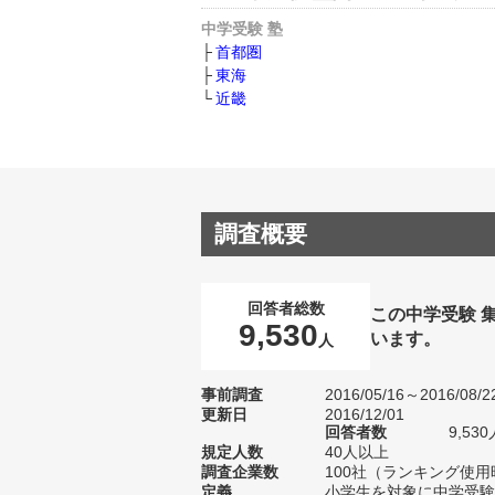
中学受験 塾
首都圏
東海
近畿
調査概要
回答者総数
この中学受験 
9,530
います。
人
事前調査
2016/05/16～2016/08/2
更新日
2016/12/01
回答者数
9,5
規定人数
40人以上
調査企業数
100社（ランキング使用
定義
小学生を対象に中学受験