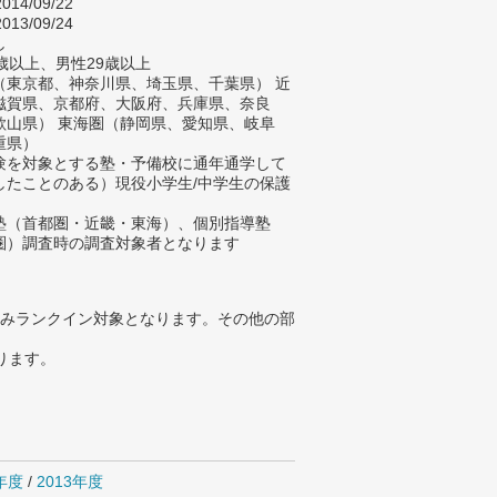
014/09/22
013/09/24
し
歳以上、男性29歳以上
（東京都、神奈川県、埼玉県、千葉県） 近
滋賀県、京都府、大阪府、兵庫県、奈良
歌山県） 東海圏（静岡県、愛知県、岐阜
重県）
験を対象とする塾・予備校に通年通学して
したことのある）現役小学生/中学生の保護
塾（首都圏・近畿・東海）、個別指導塾
圏）調査時の調査対象者となります
みランクイン対象となります。その他の部
ります。
4年度
/
2013年度