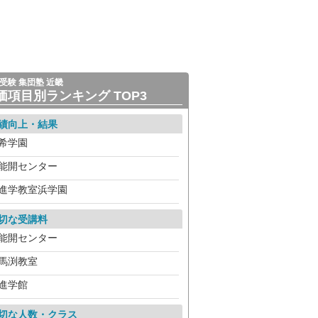
受験 集団塾 近畿
価項目別ランキング TOP3
績向上・結果
希学園
能開センター
進学教室浜学園
切な受講料
能開センター
馬渕教室
進学館
切な人数・クラス