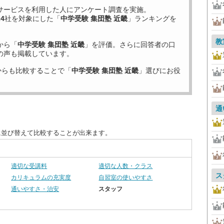
サービスを利用した
人にアンケート調査を実施。
24
社を対象にした「
中学受験 集団塾 近畿
」ランキングを
教
から「
中学受験 集団塾 近畿
」を評価。さらに回答者の口
の声も掲載しています。
からも比較することで「
中学受験 集団塾 近畿
」選びにお役
通
に並び替えて比較することが出来ます。
適切な受講料
適切な人数・クラス
ス
カリキュラムの充実度
自習室の使いやすさ
通いやすさ・治安
スタッフ