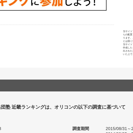
当サイト
らの配置
ります。
とは固く
当サイト
作成した
出された
いた上で
集団塾 近畿ランキングは、オリコンの以下の調査に基づいて
8
調査期間
2015/08/31～2