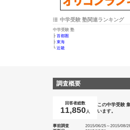
中学受験 塾関連ランキング
中学受験 塾
首都圏
東海
近畿
調査概要
回答者総数
この中学受験 
11,850
います。
人
事前調査
2015/06/25～2015/08/2