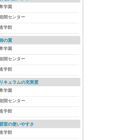
希学園
能開センター
進学館
師の質
希学園
能開センター
進学館
リキュラムの充実度
希学園
能開センター
進学館
習室の使いやすさ
進学館