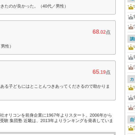
きたのが良かった。（40代／男性）
68
.02
点
講
／男性）
65
.19
点
カ
のある子どもにはとことんつきあってくださるので助かりま
オリコンを前身企業に1967年よりスタート。2006年から
自
験 集団塾 近畿は、2013年よりランキングを発表していま