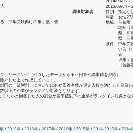
2014/09/05～2
0人
2013/09/04～2
調査対象者
性別：指定な
年齢：女性27
る、中学受験向けの集団塾・個
地域：首都圏
畿圏（
県、和
県、三
条件：中学受
いる（
者
※集団
（首都
タクリーニング（回収したデータから不正回答や異常値を排除）
除外した上で作成しています。
部門の「業態別」においては有効回答者数が規定人数を満たした企業の
数以上の企業がランクイン対象となります。
薦めたくないと回答した人の割合が基準値以下の企業がランクイン対象とな
0年
/
2019年
/
2018年
/
2017年
/
2016年
/
2015年
/
2014-2015年
/
201