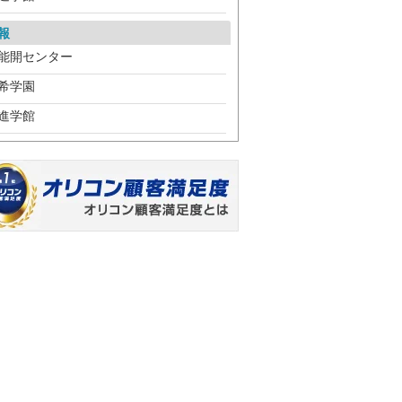
報
能開センター
希学園
進学館