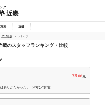
ング
塾 近畿
東海
近畿
2015年版
スタッフ
塾 近畿のスタッフランキング・比較
グ
78
.06
点
はありがたかった。（40代／女性）