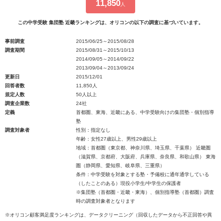
11,850
人
この中学受験 集団塾 近畿ランキングは、オリコンの以下の調査に基づいています。
事前調査
2015/06/25～2015/08/28
調査期間
2015/08/31～2015/10/13
2014/09/05～2014/09/22
2013/09/04～2013/09/24
更新日
2015/12/01
回答者数
11,850人
規定人数
50人以上
調査企業数
24社
定義
首都圏、東海、近畿にある、中学受験向けの集団塾・個別指導
塾
調査対象者
性別：指定なし
年齢：女性27歳以上、男性29歳以上
地域：首都圏（東京都、神奈川県、埼玉県、千葉県） 近畿圏
（滋賀県、京都府、大阪府、兵庫県、奈良県、和歌山県） 東海
圏（静岡県、愛知県、岐阜県、三重県）
条件：中学受験を対象とする塾・予備校に通年通学している
（したことのある）現役小学生/中学生の保護者
※集団塾（首都圏・近畿・東海）、個別指導塾（首都圏）調査
時の調査対象者となります
※オリコン顧客満足度ランキングは、データクリーニング（回収したデータから不正回答や異