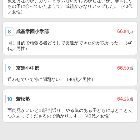
教え方なのか、カリキュラムなのかはわからないが、非常にう
ちの子に会っていたようで、成績がかなりアップした。（40代
／女性）
成基学園小学部
66
.94
点
同じ目的で頑張る者どうしで友達ができたのが良かった。（40
代／男性）
京進小中部
66
.50
点
通わせていて特に問題ない。（40代／男性）
若松塾
64
.26
点
面倒見がいいとの評判通り、やる気のある子どもにはとことん
つきあってくださるので助かります。（40代／女性）