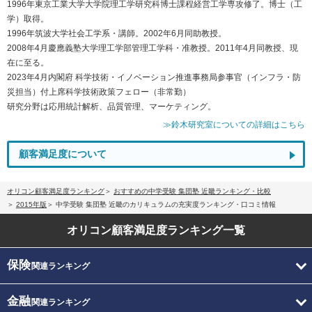
1996年東京工業大学大学院理工学研究科博士課程経営工学専攻修了。博士（工
学）取得。
1996年筑波大学社会工学系・講師。2002年6月同助教授。
2008年4月慶應義塾大学理工学部管理工学科・准教授。2011年4月同教授、現
在に至る。
2023年4月内閣府 科学技術・イノベーション推進事務局参事官（インフラ・防
災担当）付上席科学技術政策フェロー（非常勤）
研究分野は応用統計解析、品質管理、マーケティング。
≫鈴木研究室についての詳細はこちら
顧客満足度について
オリコン顧客満足度ランキング
おすすめの中学受験 集団塾 近畿ランキング・比較
2015年版
中学受験 集団塾 近畿のカリキュラムの充実度ランキング・口コミ情報
オリコン顧客満足度
ランキング一覧
保険
関連ランキング
金融
関連ランキング