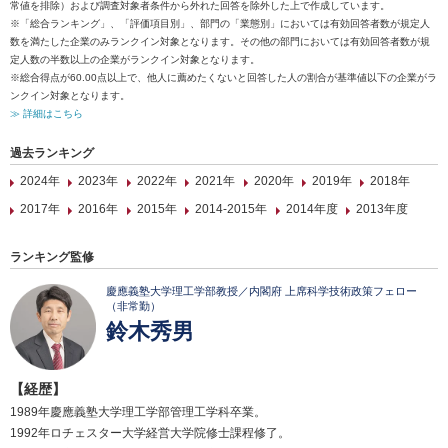
常値を排除）および調査対象者条件から外れた回答を除外した上で作成しています。
※「総合ランキング」、「評価項目別」、部門の「業態別」においては有効回答者数が規定人
数を満たした企業のみランクイン対象となります。その他の部門においては有効回答者数が規
定人数の半数以上の企業がランクイン対象となります。
※総合得点が60.00点以上で、他人に薦めたくないと回答した人の割合が基準値以下の企業がラ
ンクイン対象となります。
≫ 詳細はこちら
過去ランキング
2024年
2023年
2022年
2021年
2020年
2019年
2018年
2017年
2016年
2015年
2014-2015年
2014年度
2013年度
ランキング監修
慶應義塾大学理工学部教授／内閣府 上席科学技術政策フェロー
（非常勤）
鈴木秀男
【経歴】
1989年慶應義塾大学理工学部管理工学科卒業。
1992年ロチェスター大学経営大学院修士課程修了。