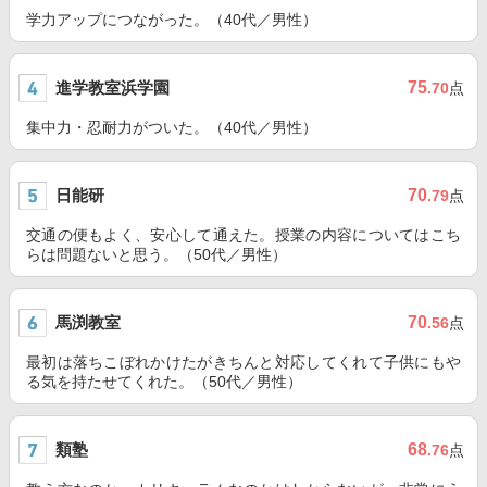
学力アップにつながった。（40代／男性）
進学教室浜学園
75
.70
点
集中力・忍耐力がついた。（40代／男性）
日能研
70
.79
点
交通の便もよく、安心して通えた。授業の内容についてはこち
らは問題ないと思う。（50代／男性）
馬渕教室
70
.56
点
最初は落ちこぼれかけたがきちんと対応してくれて子供にもや
る気を持たせてくれた。（50代／男性）
類塾
68
.76
点