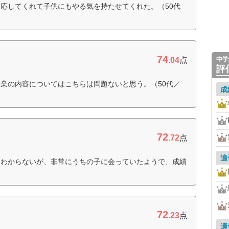
応してくれて子供にもやる気を持たせてくれた。（50代
74
.04
点
中学
評
業の内容についてはこちらは問題ないと思う。（50代／
成
72
.72
点
適
はわからないが、非常にうちの子に会っていたようで、成績
）
72
.23
点
適