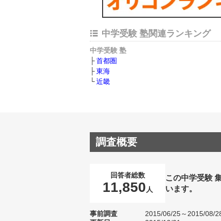
中学受験 塾関連ランキング
中学受験 塾
首都圏
東海
近畿
調査概要
回答者総数
この中学受験 
11,850
います。
人
事前調査
2015/06/25～2015/08/2