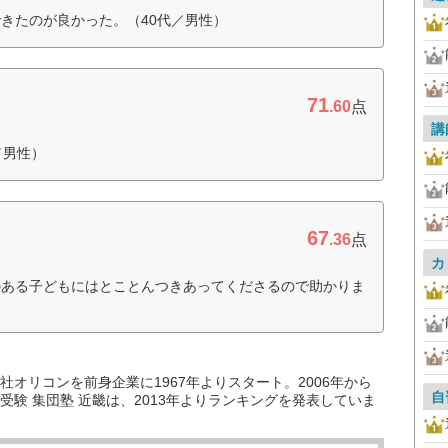
きたのが良かった。（40代／男性）
71
.60
点
講
／男性）
67
.36
点
カ
のある子どもにはとことんつきあってくださるので助かりま
オリコンを前身企業に1967年よりスタート。2006年から
自
験 集団塾 近畿は、2013年よりランキングを発表していま