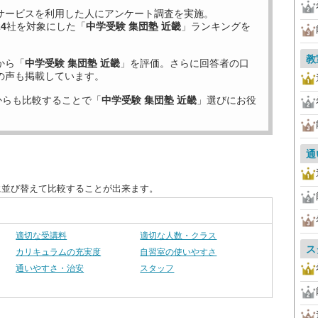
サービスを利用した
人にアンケート調査を実施。
24
社を対象にした「
中学受験 集団塾 近畿
」ランキングを
教
から「
中学受験 集団塾 近畿
」を評価。さらに回答者の口
の声も掲載しています。
からも比較することで「
中学受験 集団塾 近畿
」選びにお役
通
に並び替えて比較することが出来ます。
適切な受講料
適切な人数・クラス
ス
カリキュラムの充実度
自習室の使いやすさ
通いやすさ・治安
スタッフ