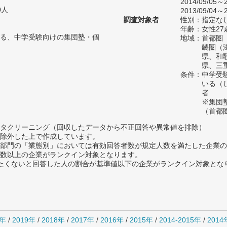
2014/09/05～2
0人
2013/09/04～2
調査対象者
性別：指定な
年齢：女性27
る、中学受験向けの集団塾・個
地域：首都圏
畿圏（
県、和
県、三
条件：中学受
いる（
者
※集団
（首都
タクリーニング（回収したデータから不正回答や異常値を排除）
除外した上で作成しています。
部門の「業態別」においては有効回答者数が規定人数を満たした企業の
数以上の企業がランクイン対象となります。
薦めたくないと回答した人の割合が基準値以下の企業がランクイン対象とな
0年
/
2019年
/
2018年
/
2017年
/
2016年
/
2015年
/
2014-2015年
/
201