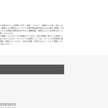
で公開されている情報（文字、写真、イラスト、画像データ等）及びこれ
・編集および構造などについての著作権は株式会社oricon MEに帰属してお
これらの情報を権利者の許可なく無断転載・複製などの二次利用を行うこ
禁じております。
で掲載しているすべての情報やデータは、当社の調査に基づいた結果から
ものとなりますが、サービスへの感想については、サービスの利用者が提
見解・感想となっており、当社の見解・意見ではないことをご理解いただ
ご覧ください。
015/10/13