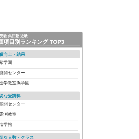
受験 集団塾 近畿
価項目別ランキング TOP3
績向上・結果
希学園
能開センター
進学教室浜学園
切な受講料
能開センター
馬渕教室
進学館
切な人数・クラス