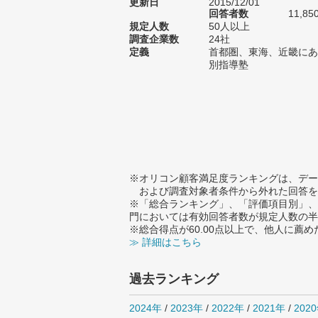
更新日
2015/12/01
回答者数
11,85
規定人数
50人以上
調査企業数
24社
定義
首都圏、東海、近畿にあ
別指導塾
※オリコン顧客満足度ランキングは、デー
および調査対象者条件から外れた回答を
※「総合ランキング」、「評価項目別」、
門においては有効回答者数が規定人数の半
※総合得点が60.00点以上で、他人に
≫ 詳細はこちら
過去ランキング
2024年
/
2023年
/
2022年
/
2021年
/
202