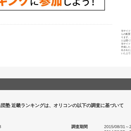
当サイト
らの配置
ります。
とは固く
当サイト
作成した
出された
いた上で
集団塾 近畿ランキングは、オリコンの以下の調査に基づいて
8
調査期間
2015/08/31～2