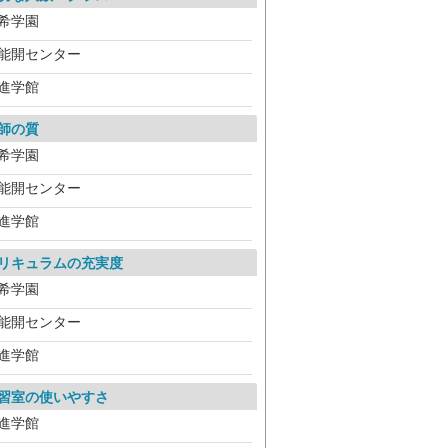
希学園
能開センター
進学館
師の質
希学園
能開センター
進学館
リキュラムの充実度
希学園
能開センター
進学館
習室の使いやすさ
進学館