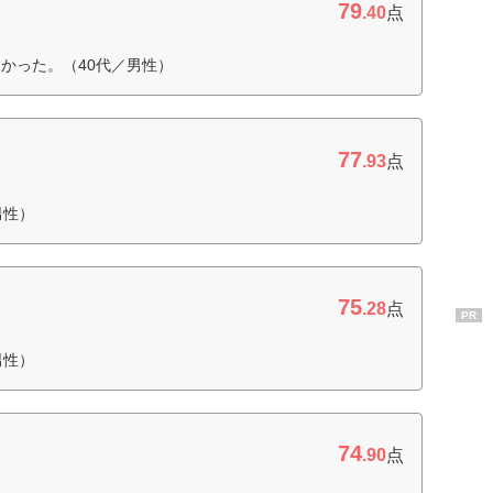
79
.40
点
かった。（40代／男性）
77
.93
点
男性）
75
.28
点
PR
男性）
74
.90
点