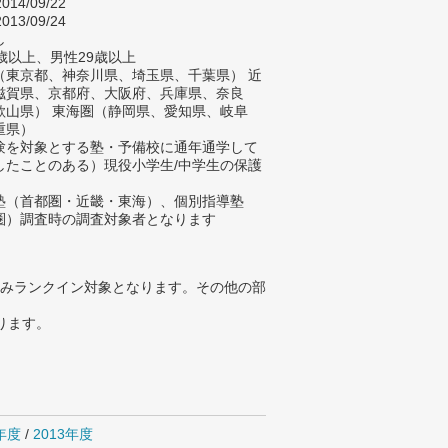
014/09/22
013/09/24
し
歳以上、男性29歳以上
（東京都、神奈川県、埼玉県、千葉県） 近
滋賀県、京都府、大阪府、兵庫県、奈良
歌山県） 東海圏（静岡県、愛知県、岐阜
重県）
験を対象とする塾・予備校に通年通学して
したことのある）現役小学生/中学生の保護
塾（首都圏・近畿・東海）、個別指導塾
圏）調査時の調査対象者となります
みランクイン対象となります。その他の部
ります。
4年度
/
2013年度