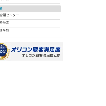
報
能開センター
希学園
進学館