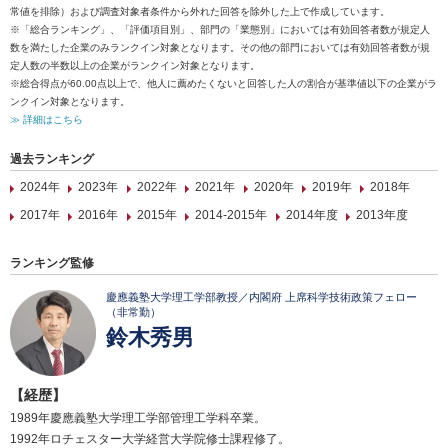
常値を排除）および調査対象者条件から外れた回答を除外した上で作成しています。
※「総合ランキング」、「評価項目別」、部門の「業態別」においては有効回答者数が規定人
数を満たした企業のみランクイン対象となります。その他の部門においては有効回答者数が規
定人数の半数以上の企業がランクイン対象となります。
※総合得点が60.00点以上で、他人に薦めたくないと回答した人の割合が基準値以下の企業がラ
ンクイン対象となります。
≫ 詳細はこちら
過去ランキング
2024年
2023年
2022年
2021年
2020年
2019年
2018年
2017年
2016年
2015年
2014-2015年
2014年度
2013年度
ランキング監修
慶應義塾大学理工学部教授／内閣府 上席科学技術政策フェロー
（非常勤）
鈴木秀男
【経歴】
1989年慶應義塾大学理工学部管理工学科卒業。
1992年ロチェスター大学経営大学院修士課程修了。