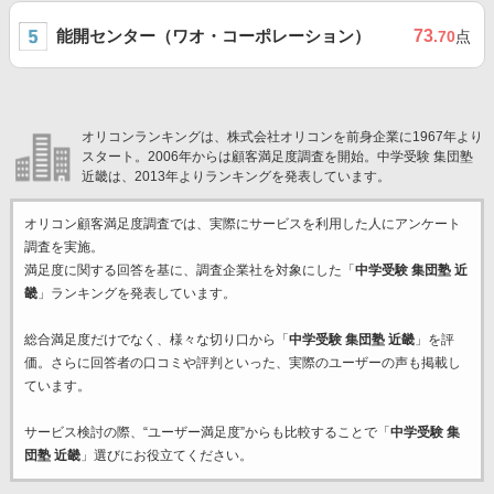
能開センター（ワオ・コーポレーション）
73
.70
点
オリコンランキングは、株式会社オリコンを前身企業に1967年より
スタート。2006年からは顧客満足度調査を開始。中学受験 集団塾
近畿は、2013年よりランキングを発表しています。
オリコン顧客満足度調査では、実際にサービスを利用した
人にアンケート
調査を実施。
満足度に関する回答を基に、調査企業
社を対象にした「
中学受験 集団塾 近
畿
」ランキングを発表しています。
総合満足度だけでなく、様々な切り口から「
中学受験 集団塾 近畿
」を評
価。さらに回答者の口コミや評判といった、実際のユーザーの声も掲載し
ています。
サービス検討の際、“ユーザー満足度”からも比較することで「
中学受験 集
団塾 近畿
」選びにお役立てください。