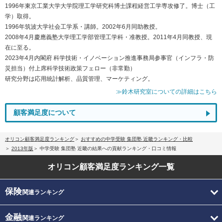
1996年東京工業大学大学院理工学研究科博士課程経営工学専攻修了。博士（工
学）取得。
1996年筑波大学社会工学系・講師。2002年6月同助教授。
2008年4月慶應義塾大学理工学部管理工学科・准教授。2011年4月同教授、現
在に至る。
2023年4月内閣府 科学技術・イノベーション推進事務局参事官（インフラ・防
災担当）付上席科学技術政策フェロー（非常勤）
研究分野は応用統計解析、品質管理、マーケティング。
≫鈴木研究室についての詳細はこちら
顧客満足度について
オリコン顧客満足度ランキング
おすすめの中学受験 集団塾 近畿ランキング・比較
2013年版
中学受験 集団塾 近畿の結果への貢献ランキング・口コミ情報
オリコン顧客満足度
ランキング一覧
保険
関連ランキング
金融
関連ランキング