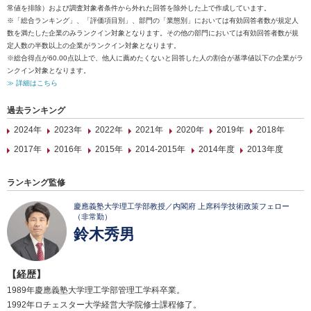
常値を排除）および調査対象者条件から外れた回答を除外した上で作成しています。
※「総合ランキング」、「評価項目別」、部門の「業態別」においては有効回答者数が規定人
数を満たした企業のみランクイン対象となります。その他の部門においては有効回答者数が規
定人数の半数以上の企業がランクイン対象となります。
※総合得点が60.00点以上で、他人に薦めたくないと回答した人の割合が基準値以下の企業がラ
ンクイン対象となります。
≫ 詳細はこちら
過去ランキング
2024年
2023年
2022年
2021年
2020年
2019年
2018年
2017年
2016年
2015年
2014-2015年
2014年度
2013年度
ランキング監修
慶應義塾大学理工学部教授／内閣府 上席科学技術政策フェロー
（非常勤）
鈴木秀男
【経歴】
1989年慶應義塾大学理工学部管理工学科卒業。
1992年ロチェスター大学経営大学院修士課程修了。