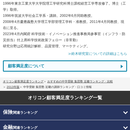
1996年東京工業大学大学院理工学研究科博士課程経営工学専攻修了。博士（工
学）取得。
1996年筑波大学社会工学系・講師。2002年6月同助教授。
2008年4月慶應義塾大学理工学部管理工学科・准教授。2011年4月同教授、現
在に至る。
2023年4月内閣府 科学技術・イノベーション推進事務局参事官（インフラ・防
災担当）付上席科学技術政策フェロー（非常勤）
研究分野は応用統計解析、品質管理、マーケティング。
≫鈴木研究室についての詳細はこちら
顧客満足度について
オリコン顧客満足度ランキング
おすすめの中学受験 集団塾 近畿ランキング・比較
2013年版
中学受験 集団塾 近畿の講師ランキング・口コミ情報
オリコン顧客満足度
ランキング一覧
保険
関連ランキング
金融
関連ランキング