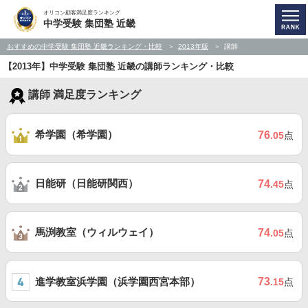
オリコン顧客満足度ランキング
中学受験 集団塾 近畿
おすすめの中学受験 集団塾 近畿ランキング・比較
2013年版
講師
【2013年】中学受験 集団塾 近畿の講師ランキング・比較
講師 満足度ランキング
希学園（希学園）
76
.05
点
日能研（日能研関西）
74
.45
点
馬渕教室（ウィルウェイ）
74
.05
点
進学教室浜学園（浜学園西宮本部）
73
.15
点