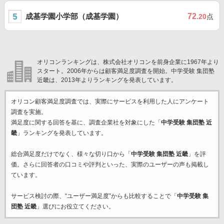
成基学園小学部（成基学園）
72
.20
点
オリコンランキングは、株式会社オリコンを前身企業に1967年より
スタート。2006年からは顧客満足度調査を開始。中学受験 集団塾
近畿は、2013年よりランキングを発表しています。
オリコン顧客満足度調査では、実際にサービスを利用した
人にアンケート
調査を実施。
満足度に関する回答を基に、調査企業
社を対象にした「
中学受験 集団塾 近
畿
」ランキングを発表しています。
総合満足度だけでなく、様々な切り口から「
中学受験 集団塾 近畿
」を評
価。さらに回答者の口コミや評判といった、実際のユーザーの声も掲載し
ています。
サービス検討の際、“ユーザー満足度”からも比較することで「
中学受験 集
団塾 近畿
」選びにお役立てください。