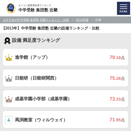
オリコン顧客満足度ランキング
中学受験 集団塾 近畿
おすすめの中学受験 集団塾 近畿ランキング・比較
2013年版
設備
【2013年】中学受験 集団塾 近畿の設備ランキング・比較
設備 満足度ランキング
進学館（アップ）
79
.18
点
日能研（日能研関西）
75
.28
点
成基学園小学部（成基学園）
73
.33
点
馬渕教室（ウィルウェイ）
71
.95
点