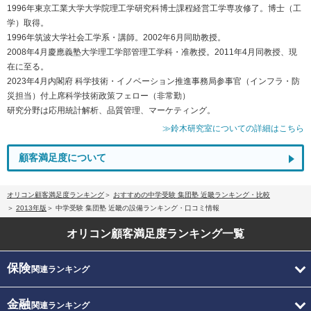
1996年東京工業大学大学院理工学研究科博士課程経営工学専攻修了。博士（工
学）取得。
1996年筑波大学社会工学系・講師。2002年6月同助教授。
2008年4月慶應義塾大学理工学部管理工学科・准教授。2011年4月同教授、現
在に至る。
2023年4月内閣府 科学技術・イノベーション推進事務局参事官（インフラ・防
災担当）付上席科学技術政策フェロー（非常勤）
研究分野は応用統計解析、品質管理、マーケティング。
≫鈴木研究室についての詳細はこちら
顧客満足度について
オリコン顧客満足度ランキング
おすすめの中学受験 集団塾 近畿ランキング・比較
2013年版
中学受験 集団塾 近畿の設備ランキング・口コミ情報
オリコン顧客満足度
ランキング一覧
保険
関連ランキング
金融
関連ランキング