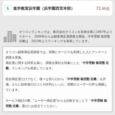
進学教室浜学園（浜学園西宮本部）
71
.90
点
オリコンランキングは、株式会社オリコンを前身企業に1967年より
スタート。2006年からは顧客満足度調査を開始。中学受験 集団塾
近畿は、2013年よりランキングを発表しています。
オリコン顧客満足度調査では、実際にサービスを利用した
人にアンケート
調査を実施。
満足度に関する回答を基に、調査企業
社を対象にした「
中学受験 集団塾 近
畿
」ランキングを発表しています。
総合満足度だけでなく、様々な切り口から「
中学受験 集団塾 近畿
」を評
価。さらに回答者の口コミや評判といった、実際のユーザーの声も掲載し
ています。
サービス検討の際、“ユーザー満足度”からも比較することで「
中学受験 集
団塾 近畿
」選びにお役立てください。