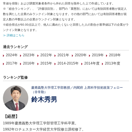
常値を排除）および調査対象者条件から外れた回答を除外した上で作成しています。
※「総合ランキング」、「評価項目別」、部門の「業態別」においては有効回答者数が規定人
数を満たした企業のみランクイン対象となります。その他の部門においては有効回答者数が規
定人数の半数以上の企業がランクイン対象となります。
※総合得点が60.00点以上で、他人に薦めたくないと回答した人の割合が基準値以下の企業がラ
ンクイン対象となります。
≫ 詳細はこちら
過去ランキング
2024年
2023年
2022年
2021年
2020年
2019年
2018年
2017年
2016年
2015年
2014-2015年
2014年度
2013年度
ランキング監修
慶應義塾大学理工学部教授／内閣府 上席科学技術政策フェロー
（非常勤）
鈴木秀男
【経歴】
1989年慶應義塾大学理工学部管理工学科卒業。
1992年ロチェスター大学経営大学院修士課程修了。