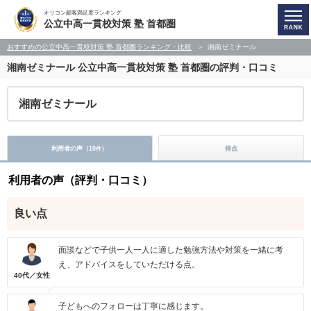
オリコン顧客満足度ランキング
公立中高一貫校対策 塾 首都圏
おすすめの公立中高一貫校対策 塾 首都圏ランキング・比較
湘南ゼミナール
湘南ゼミナール
公立中高一貫校対策 塾 首都圏の評判・口コミ
湘南ゼミナール
利用者の声（
10
）
得点
件
利用者の声（評判・口コミ）
良い点
面談などで子供一人一人に適した勉強方法や対策を一緒に考
え、アドバイスをしていただける点。
40代／女性
子どもへのフォローは丁寧に感じます。