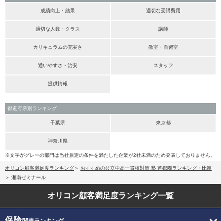
成績向上・結果
適切な受講費用
適切な人数・クラス
講師
カリキュラムの充実さ
教室・自習室
通いやすさ・治安
スタッフ
提供情報
都道府県別ランキング
千葉県
東京都
神奈川県
※文字がグレーの部門は当社規定の条件を満たした企業が2社未満のため発表しておりません。
オリコン顧客満足度ランキング
おすすめの公立中高一貫校対策 塾 首都圏ランキング・比較
湘南ゼミナール
オリコン顧客満足度
ランキング一覧
保険