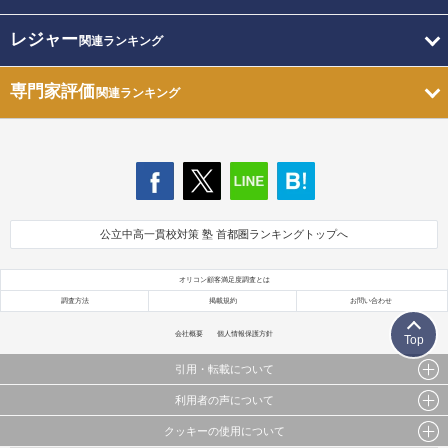
レジャー
関連ランキング
専門家評価
関連ランキング
公立中高一貫校対策 塾 首都圏ランキングトップへ
オリコン顧客満足度調査とは
調査方法
掲載規約
お問い合わせ
会社概要
個人情報保護方針
Top
引用・転載について
利用者の声について
当サイトで公開されている情報（文字、写真、イラスト、画像データ等）及びこれらの配置・
編集および構造などについての著作権は株式会社oricon MEに帰属しております。
クッキーの使用について
当サイトに掲載している内容はすべてサービスの利用者が提出された見解・感想です。
これらの情報を権利者の許可なく無断転載・複製などの二次利用を行うことは固く禁じており