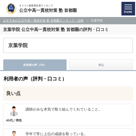
オリコン顧客満足度ランキング
公立中高一貫校対策 塾 首都圏
おすすめの公立中高一貫校対策 塾 首都圏ランキング・比較
京葉学院
京葉学院
公立中高一貫校対策 塾 首都圏の評判・口コミ
京葉学院
利用者の声（
7
）
得点
件
利用者の声（評判・口コミ）
良い点
講師がみな本気で取り組んでくれていること。
40代／男性
学年で常に上位の成績を取っている。