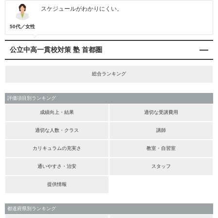
スケジュールがわかりにくい。
50代／女性
公立中高一貫校対策 塾 首都圏
総合ランキング
評価項目別ランキング
成績向上・結果
適切な受講費用
適切な人数・クラス
講師
カリキュラムの充実さ
教室・自習室
通いやすさ・治安
スタッフ
提供情報
都道府県別ランキング