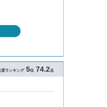
5
74.2
足度ランキング
位
点