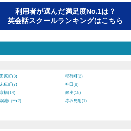
利用者が選んだ満足度No.1は？
英会話スクールランキングはこちら
田原町(3)
稲荷町(2)
末広町(7)
神田(8)
京橋(14)
銀座(18)
溜池山王(2)
赤坂見附(1)