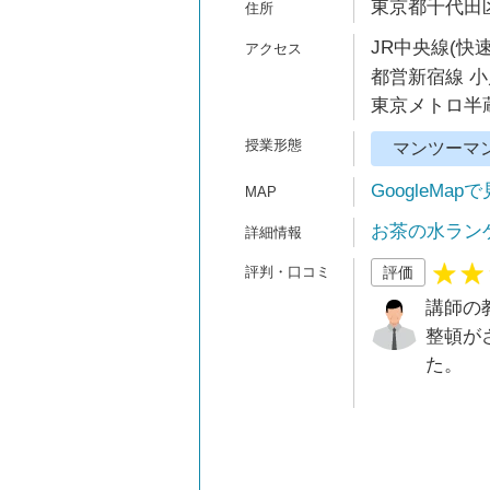
東京都千代田区
JR中央線(快速
都営新宿線 小
東京メトロ半蔵
マンツーマ
GoogleMap
お茶の水ラン
評価
講師の
整頓が
た。