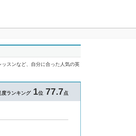
レッスンなど、自分に合った人気の英
1
77.7
足度ランキング
位
点