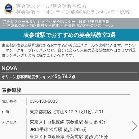
英会話スクール/英会話教室検索
英会話教室・オンライン英会話のランキング・比較
英会話スクールランキング
英会話スクール検索 都道府県選択
東京都の駅・市区町村から探す
表参道周辺の英会話スクール
表参道駅でおすすめの英会話教室3選
東京都の表参道駅周辺にあるおすすめの英会話スクールを比較できます。マンツ
ーマン・グループレッスンなど、自分に合った人気の英会話教室を口コミや満足
度ランキングとともに探すことができます。
NOVA
5
74.2
オリコン顧客満足度ランキング
位
点
表参道校
03-6433-5033
東京都港区北青山3-12-7 秋月ビル201
東京メトロ銀座線 表参道駅 徒歩 約4分
JR山手線 渋谷駅 徒歩 約15分
東京メトロ銀座線 外苑前駅 徒歩 約15分