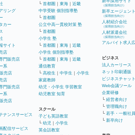
新卒採用サイト
社
└
首都圏
｜
東海
｜
近畿
（採用担当向け）
アリング
中学受験 個別指導塾
新卒エージェン
（採用担当向け）
ー
└
首都圏
人材紹介会社
タカー
公立中高一貫校対策 塾
（採用担当向け）
ス
└
首都圏
人材派遣会社
（採用担当向け）
社
小学生 塾
アルバイト求人
報サイト
└
首都圏
｜
東海
｜
近畿
売店
小学生 個別指導塾
ビジネス
専門販売店
└
首都圏
｜
東海
｜
近畿
法人カーリース
ー系
通信教育
ネット印刷通販
販売店
└
高校生
｜
中学生
｜
小学生
ビジネスチャッ
売店
家庭教師
Web会議ツール
専門販売店
幼児・小学生 学習教室
企業研修
ー系
幼児教室 知育
└
経営者向け
販売店
└
管理職向け
スクール
└
若手・一般社
テナンスサービス
子ども英語教室
└
新卒向け
└
幼児
｜
小学生
画配信サービス
英会話教室