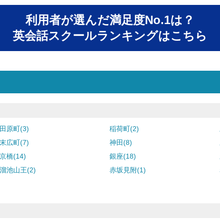
利用者が選んだ満足度No.1は？
英会話スクールランキングはこちら
田原町(3)
稲荷町(2)
末広町(7)
神田(8)
京橋(14)
銀座(18)
溜池山王(2)
赤坂見附(1)