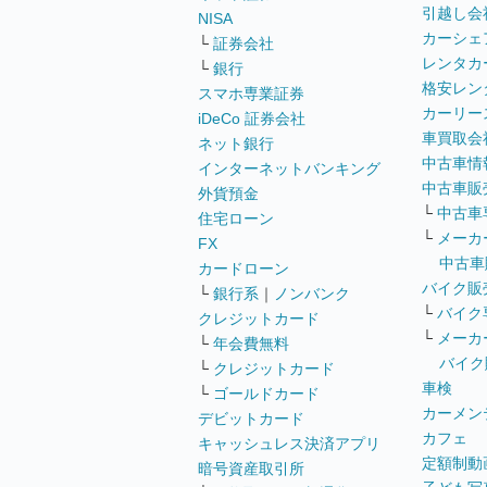
引越し会
NISA
カーシェ
└
証券会社
レンタカ
└
銀行
格安レン
スマホ専業証券
カーリー
iDeCo 証券会社
車買取会
ネット銀行
中古車情
インターネットバンキング
中古車販
外貨預金
└
中古車
住宅ローン
└
メーカ
FX
中古車
カードローン
バイク販
└
銀行系
｜
ノンバンク
└
バイク
クレジットカード
└
メーカ
└
年会費無料
バイク
└
クレジットカード
車検
└
ゴールドカード
カーメン
デビットカード
カフェ
キャッシュレス決済アプリ
定額制動
暗号資産取引所