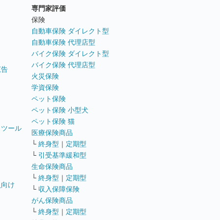
専門家評価
ト
保険
自動車保険 ダイレクト型
自動車保険 代理店型
バイク保険 ダイレクト型
バイク保険 代理店型
広告
火災保険
学資保険
ペット保険
ペット保険 小型犬
ペット保険 猫
トツール
医療保険商品
└
終身型
｜
定期型
└
引受基準緩和型
生命保険商品
└
終身型
｜
定期型
員向け
└
収入保障保険
がん保険商品
└
終身型
｜
定期型