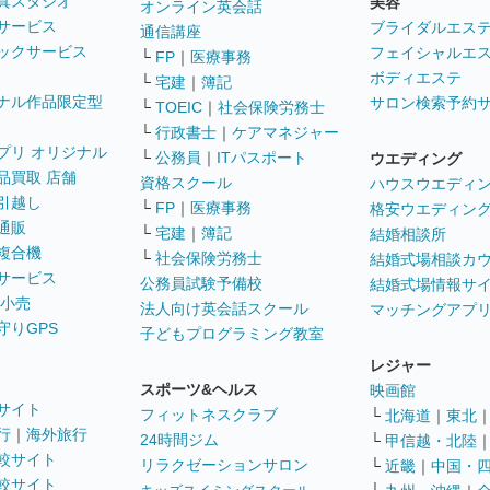
真スタジオ
美容
オンライン英会話
サービス
ブライダルエス
通信講座
ックサービス
フェイシャルエ
└
FP
｜
医療事務
ボディエステ
└
宅建
｜
簿記
ナル作品限定型
サロン検索予約
└
TOEIC
｜
社会保険労務士
└
行政書士
｜
ケアマネジャー
プリ オリジナル
└
公務員
｜
ITパスポート
ウエディング
品買取 店舗
資格スクール
ハウスウエディ
引越し
└
FP
｜
医療事務
格安ウエディン
通販
└
宅建
｜
簿記
結婚相談所
複合機
└
社会保険労務士
結婚式場相談カ
サービス
公務員試験予備校
結婚式場情報サ
 小売
法人向け英会話スクール
マッチングアプ
守りGPS
子どもプログラミング教室
レジャー
スポーツ&ヘルス
映画館
サイト
フィットネスクラブ
└
北海道
｜
東北
行
｜
海外旅行
24時間ジム
└
甲信越・北陸
較サイト
リラクゼーションサロン
└
近畿
｜
中国・
較サイト