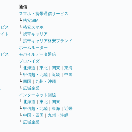
通信
ト
スマホ・携帯通信サービス
└
格安SIM
ービス
└
格安スマホ
サイト
└
携帯キャリア
└
携帯キャリア格安ブランド
ホームルーター
ービス
モバイルデータ通信
ト
プロバイダ
└
北海道
｜
東北
｜
関東
｜
東海
└
甲信越・北陸
｜
近畿
｜
中国
└
四国
｜
九州・沖縄
職
└
広域企業
インターネット回線
遣
└
北海道
｜
東北
｜
関東
└
甲信越・北陸
｜
東海
｜
近畿
ス
└
中国・四国
｜
九州・沖縄
└
広域企業