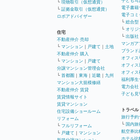
子ども写
└
現物取引（仮想通貨）
電子書籍
└
証拠金取引（仮想通貨）
電子コミ
ロボアドバイザー
└
総合型
└
オリジ
住宅
└
出版社
不動産仲介 売却
マンガア
└
マンション
｜
戸建て
｜
土地
ブランド
不動産仲介 購入
オフィス
└
マンション
｜
戸建て
オフィス
分譲マンション管理会社
オフィス
└
首都圏
｜
東海
｜
近畿
｜
九州
福利厚生
マンション大規模修繕
電力会社
不動産仲介 賃貸
子ども見
賃貸情報サイト
賃貸マンション
トラベル
住宅設備ショールーム
旅行予約
リフォーム
└
国内旅
└
フルリフォーム
航空券比
└
戸建て
｜
マンション
ホテル比