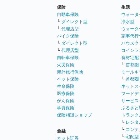
保険
生活
自動車保険
ウォータ
└
ダイレクト型
浄水型
└
代理店型
ウォータ
バイク保険
家事代行
└
ダイレクト型
ハウスク
└
代理店型
コインラ
自転車保険
食材宅配
火災保険
└
首都圏
海外旅行保険
ミールキ
ペット保険
└
首都圏
生命保険
ネットス
医療保険
フードデ
がん保険
サービス
学資保険
ふるさと
保険相談ショップ
トランク
└
レンタ
└
コンテ
金融
└
宅配型
ネット証券