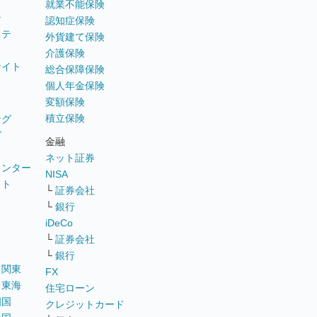
就業不能保険
テ
認知症保険
ステ
外貨建て保険
介護保険
サイト
総合保障保険
個人年金保険
変額保険
積立保険
ング
グ
金融
ネット証券
ウンター
NISA
イト
└
証券会社
リ
└
銀行
iDeCo
└
証券会社
└
銀行
｜
関東
FX
｜
東海
住宅ローン
四国
クレジットカード