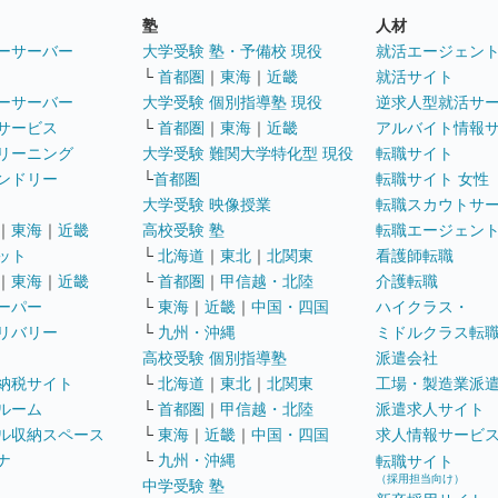
塾
人材
ーサーバー
大学受験 塾・予備校 現役
就活エージェン
└
首都圏
｜
東海
｜
近畿
就活サイト
ーサーバー
大学受験 個別指導塾 現役
逆求人型就活サ
サービス
└
首都圏
｜
東海
｜
近畿
アルバイト情報
リーニング
大学受験 難関大学特化型 現役
転職サイト
ンドリー
└
首都圏
転職サイト 女性
大学受験 映像授業
転職スカウトサ
｜
東海
｜
近畿
高校受験 塾
転職エージェン
ット
└
北海道
｜
東北
｜
北関東
看護師転職
｜
東海
｜
近畿
└
首都圏
｜
甲信越・北陸
介護転職
ーパー
└
東海
｜
近畿
｜
中国・四国
ハイクラス・
リバリー
└
九州・沖縄
ミドルクラス転
高校受験 個別指導塾
派遣会社
納税サイト
└
北海道
｜
東北
｜
北関東
工場・製造業派
ルーム
└
首都圏
｜
甲信越・北陸
派遣求人サイト
ル収納スペース
└
東海
｜
近畿
｜
中国・四国
求人情報サービ
ナ
└
九州・沖縄
転職サイト
（採用担当向け）
中学受験 塾