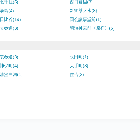
北千住(5)
西日暮里(3)
湯島(4)
新御茶ノ水(8)
日比谷(19)
国会議事堂前(1)
表参道(3)
明治神宮前〈原宿〉(5)
表参道(3)
永田町(1)
神保町(4)
大手町(8)
清澄白河(1)
住吉(2)