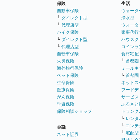
保険
生活
自動車保険
ウォータ
└
ダイレクト型
浄水型
└
代理店型
ウォータ
バイク保険
家事代行
└
ダイレクト型
ハウスク
└
代理店型
コインラ
自転車保険
食材宅配
火災保険
└
首都圏
海外旅行保険
ミールキ
ペット保険
└
首都圏
生命保険
ネットス
医療保険
フードデ
がん保険
サービス
学資保険
ふるさと
保険相談ショップ
トランク
└
レンタ
└
コンテ
金融
└
宅配型
ネット証券