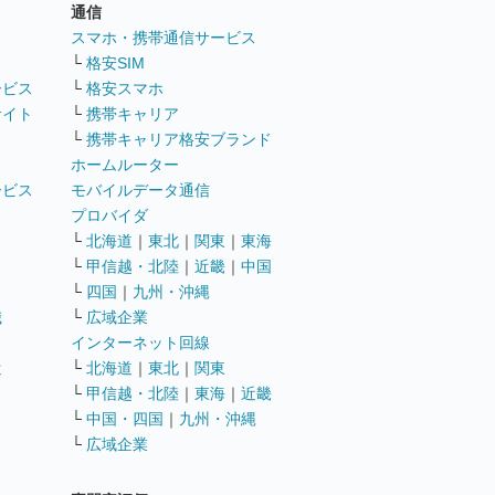
通信
ト
スマホ・携帯通信サービス
└
格安SIM
ービス
└
格安スマホ
サイト
└
携帯キャリア
└
携帯キャリア格安ブランド
ホームルーター
ービス
モバイルデータ通信
ト
プロバイダ
└
北海道
｜
東北
｜
関東
｜
東海
└
甲信越・北陸
｜
近畿
｜
中国
└
四国
｜
九州・沖縄
職
└
広域企業
インターネット回線
遣
└
北海道
｜
東北
｜
関東
└
甲信越・北陸
｜
東海
｜
近畿
ス
└
中国・四国
｜
九州・沖縄
└
広域企業