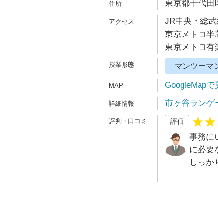
東京都千代田区九
JR中央・総武
東京メトロ半蔵
東京メトロ有楽
マンツーマ
GoogleMap
市ヶ谷ランゲ
評価
事務に
に必要
しっか