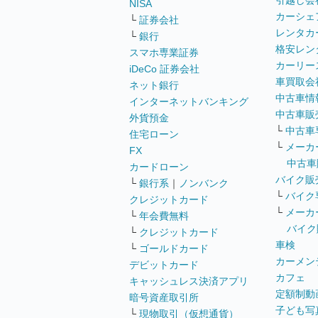
引越し会
NISA
カーシェ
└
証券会社
レンタカ
└
銀行
格安レン
スマホ専業証券
カーリー
iDeCo 証券会社
車買取会
ネット銀行
中古車情
インターネットバンキング
中古車販
外貨預金
└
中古車
住宅ローン
└
メーカ
FX
中古車
カードローン
バイク販
└
銀行系
｜
ノンバンク
└
バイク
クレジットカード
└
メーカ
└
年会費無料
バイク
└
クレジットカード
車検
└
ゴールドカード
カーメン
デビットカード
カフェ
キャッシュレス決済アプリ
定額制動
暗号資産取引所
子ども写
└
現物取引（仮想通貨）