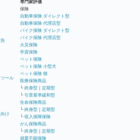
専門家評価
ト
保険
自動車保険 ダイレクト型
自動車保険 代理店型
バイク保険 ダイレクト型
バイク保険 代理店型
広告
火災保険
学資保険
ペット保険
ペット保険 小型犬
ペット保険 猫
トツール
医療保険商品
└
終身型
｜
定期型
└
引受基準緩和型
生命保険商品
└
終身型
｜
定期型
員向け
└
収入保障保険
がん保険商品
└
終身型
｜
定期型
就業不能保険