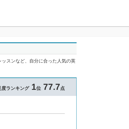
レッスンなど、自分に合った人気の英
1
77.7
足度ランキング
位
点