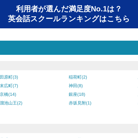
利用者が選んだ満足度No.1は？
英会話スクールランキングはこちら
田原町(3)
稲荷町(2)
末広町(7)
神田(8)
京橋(14)
銀座(18)
溜池山王(2)
赤坂見附(1)