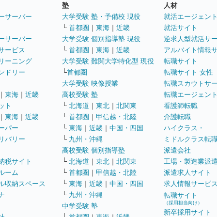
塾
人材
ーサーバー
大学受験 塾・予備校 現役
就活エージェン
└
首都圏
｜
東海
｜
近畿
就活サイト
ーサーバー
大学受験 個別指導塾 現役
逆求人型就活サ
サービス
└
首都圏
｜
東海
｜
近畿
アルバイト情報
リーニング
大学受験 難関大学特化型 現役
転職サイト
ンドリー
└
首都圏
転職サイト 女性
大学受験 映像授業
転職スカウトサ
｜
東海
｜
近畿
高校受験 塾
転職エージェン
ット
└
北海道
｜
東北
｜
北関東
看護師転職
｜
東海
｜
近畿
└
首都圏
｜
甲信越・北陸
介護転職
ーパー
└
東海
｜
近畿
｜
中国・四国
ハイクラス・
リバリー
└
九州・沖縄
ミドルクラス転
高校受験 個別指導塾
派遣会社
納税サイト
└
北海道
｜
東北
｜
北関東
工場・製造業派
ルーム
└
首都圏
｜
甲信越・北陸
派遣求人サイト
ル収納スペース
└
東海
｜
近畿
｜
中国・四国
求人情報サービ
ナ
└
九州・沖縄
転職サイト
（採用担当向け）
中学受験 塾
新卒採用サイト