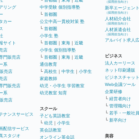
社
└
首都圏
｜
東海
｜
近畿
（採用担当向け）
アリング
中学受験 個別指導塾
新卒エージェン
（採用担当向け）
ー
└
首都圏
人材紹介会社
タカー
公立中高一貫校対策 塾
（採用担当向け）
ス
└
首都圏
人材派遣会社
（採用担当向け）
社
小学生 塾
アルバイト求人
報サイト
└
首都圏
｜
東海
｜
近畿
売店
小学生 個別指導塾
ビジネス
専門販売店
└
首都圏
｜
東海
｜
近畿
法人カーリース
ー系
通信教育
ネット印刷通販
販売店
└
高校生
｜
中学生
｜
小学生
ビジネスチャッ
売店
家庭教師
Web会議ツール
専門販売店
幼児・小学生 学習教室
企業研修
ー系
幼児教室 知育
└
経営者向け
販売店
└
管理職向け
スクール
└
若手・一般社
テナンスサービス
子ども英語教室
└
新卒向け
└
幼児
｜
小学生
画配信サービス
英会話教室
真スタジオ
美容
オンライン英会話