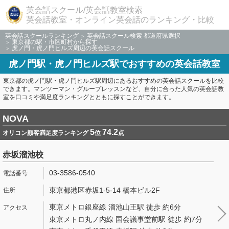
英会話スクール/英会話教室検索
英会話教室・オンライン英会話のランキング・比較
英会話スクールランキング
英会話スクール検索 都道府県選択
東京都の駅・市区町村から探す
虎ノ門・虎ノ門ヒルズ周辺の英会話スクール
虎ノ門駅・虎ノ門ヒルズ駅でおすすめの英会話教室
東京都の虎ノ門駅・虎ノ門ヒルズ駅周辺にあるおすすめの英会話スクールを比較
できます。マンツーマン・グループレッスンなど、自分に合った人気の英会話教
室を口コミや満足度ランキングとともに探すことができます。
NOVA
5
74.2
オリコン顧客満足度ランキング
位
点
赤坂溜池校
03-3586-0540
東京都港区赤坂1-5-14 橋本ビル2F
東京メトロ銀座線 溜池山王駅 徒歩 約6分
東京メトロ丸ノ内線 国会議事堂前駅 徒歩 約7分