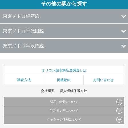
その他の駅から探す
東京メトロ銀座線
東京メトロ千代田線
東京メトロ半蔵門線
オリコン顧客満足度調査とは
調査方法
掲載規約
お問い合わせ
会社概要
個人情報保護方針
引用・転載について
利用者の声について
当サイトで公開されている情報（文字、写真、イラスト、画像データ等）及びこれらの配
置・編集および構造などについての著作権は株式会社oricon MEに帰属しております。
クッキーの使用について
当サイトに掲載している内容はすべてサービスの利用者が提出された見解・感想です。
これらの情報を権利者の許可なく無断転載・複製などの二次利用を行うことは固く禁じて
弊社が内容について正確性を含め一切保証するものではありません。
おります。