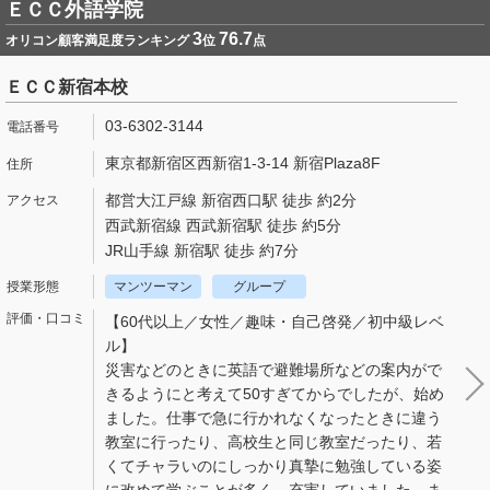
ＥＣＣ外語学院
3
76.7
オリコン顧客満足度ランキング
位
点
ＥＣＣ新宿本校
03-6302-3144
東京都新宿区西新宿1-3-14 新宿Plaza8F
都営大江戸線 新宿西口駅 徒歩 約2分
西武新宿線 西武新宿駅 徒歩 約5分
JR山手線 新宿駅 徒歩 約7分
マンツーマン
グループ
【60代以上／女性／趣味・自己啓発／初中級レベ
ル】
災害などのときに英語で避難場所などの案内がで
きるようにと考えて50すぎてからでしたが、始め
ました。仕事で急に行かれなくなったときに違う
教室に行ったり、高校生と同じ教室だったり、若
くてチャラいのにしっかり真摯に勉強している姿