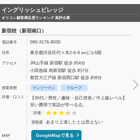
イングリッシュビレッジ
オリコン顧客満足度ランキング 高評企業
新宿校（新宿南口）
080-3176-8030
東京都渋谷区代々木2-6-8 exビル5階
JR山手線 新宿駅 徒歩 約4分
小田急線 南新宿駅 徒歩 約7分
都営大江戸線 新宿西口駅 徒歩 約8分
マンツーマン
グループ
【30代／男性／趣味・自己啓発／中上級レベル】
安い費用で英語が学べる点。
評価
あまり上達したとは思えない
習熟度
GoogleMapで見る