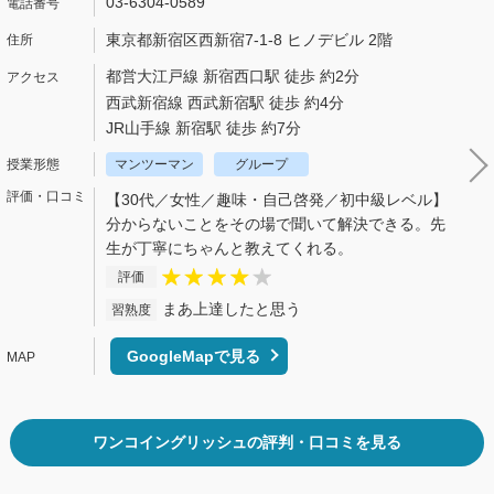
03-6304-0589
東京都新宿区西新宿7-1-8 ヒノデビル 2階
都営大江戸線 新宿西口駅 徒歩 約2分
西武新宿線 西武新宿駅 徒歩 約4分
JR山手線 新宿駅 徒歩 約7分
マンツーマン
グループ
【30代／女性／趣味・自己啓発／初中級レベル】
分からないことをその場で聞いて解決できる。先
生が丁寧にちゃんと教えてくれる。
評価
まあ上達したと思う
習熟度
GoogleMapで見る
ワンコイングリッシュの評判・口コミを見る