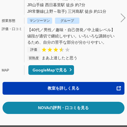
JR山手線 西日暮里駅 徒歩 約7分
JR常磐線(上野～取手) 三河島駅 徒歩 約11分
マンツーマン
グループ
【40代／男性／趣味・自己啓発／中上級レベル】
値段が適切で継続しやすい。いろいろな講師がい
るため、自分の苦手な部分が分かりやすい。
評価
まあ上達したと思う
習熟度
GoogleMapで見る
教室を詳しく見る
NOVAの評判・口コミを見る