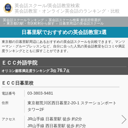
英会話スクール/英会話教室検索
英会話教室・オンライン英会話のランキング・比較
英会話スクールランキング
英会話スクール検索 都道府県選択
東京都の駅・市区町村から探す
日暮里周辺の英会話スクール
日暮里駅でおすすめの英会話教室3選
東京都の日暮里駅周辺にあるおすすめの英会話スクールを比較できます。マンツ
ーマン・グループレッスンなど、自分に合った人気の英会話教室を口コミや満足
度ランキングとともに探すことができます。
ＥＣＣ外語学院
3
76.7
オリコン顧客満足度ランキング
位
点
ＥＣＣ日暮里校
03-3803-9481
東京都荒川区西日暮里2-20-1 ステーションポート
タワー2F
JR山手線 日暮里駅 徒歩 約2分
JR山手線 西日暮里駅 徒歩 約7分