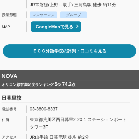
JR常磐線(上野～取手) 三河島駅 徒歩 約11分
マンツーマン
グループ
GoogleMapで見る
ＥＣＣ外語学院の評判・口コミを見る
NOVA
5
74.2
オリコン顧客満足度ランキング
位
点
日暮里校
03-3806-8337
東京都荒川区西日暮里2-20-1 ステーションポート
タワー3F
JR山手線 日暮里駅 徒歩 約2分